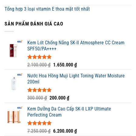
Tổng hợp 3 loại vitamin E thoa mặt tốt nhất
SẢN PHẨM ĐÁNH GIÁ CAO
Kem Lót Chống Nắng SK-II Atmosphere CC Cream
SPF50/PA++++
Được xếp
Giá
Giá
2.100.000
₫
1.650.000
₫
hạng
5.00
gốc
hiện
5 sao
Nước Hoa Hồng Muji Light Toning Water Moisture
là:
tại
200ml
2.100.000 ₫.
là:
1.650.000 ₫.
Được xếp
Giá
Giá
300.000
₫
200.000
₫
hạng
5.00
gốc
hiện
5 sao
Kem Dưỡng Da Cao Cấp SK-II LXP Ultimate
là:
tại
Perfecting Cream
300.000 ₫.
là:
200.000 ₫.
Được xếp
Giá
Giá
7.250.000
₫
6.200.000
₫
hạng
5.00