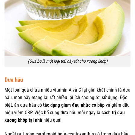
(Quả bơ là một loại trái cây tốt cho xương khớp)
Dưa hấu
Một loại quả chứa nhiều vitamin A và C lại giải khát chính là dưa
hấu, món này mang lại rất nhiều lợi ích cho người sử dụng. Đặc
biệt, ăn dưa hấu có
tác dụng giảm đau nhức cơ bắp
và giảm dấu
hiệu viêm CRP. Việc bổ sung dưa hấu mỗi ngày là
cách trị đau
xương khớp tại nhà
hiệu quả!
Ngoài ra, lượng carotenoid beta-cryptoxanthin có trong dưa hấu