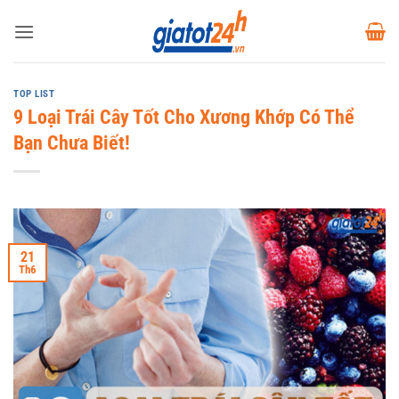
Bỏ
qua
nội
dung
TOP LIST
9 Loại Trái Cây Tốt Cho Xương Khớp Có Thể
Bạn Chưa Biết!
21
Th6