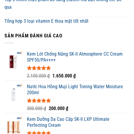
qua
Tổng hợp 3 loại vitamin E thoa mặt tốt nhất
SẢN PHẨM ĐÁNH GIÁ CAO
Kem Lót Chống Nắng SK-II Atmosphere CC Cream
SPF50/PA++++
Được xếp
Giá
Giá
2.100.000
₫
1.650.000
₫
hạng
5.00
gốc
hiện
5 sao
Nước Hoa Hồng Muji Light Toning Water Moisture
là:
tại
200ml
2.100.000 ₫.
là:
1.650.000 ₫.
Được xếp
Giá
Giá
300.000
₫
200.000
₫
hạng
5.00
gốc
hiện
5 sao
Kem Dưỡng Da Cao Cấp SK-II LXP Ultimate
là:
tại
Perfecting Cream
300.000 ₫.
là:
200.000 ₫.