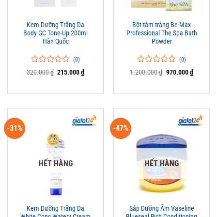
Kem Dưỡng Trắng Da
Bột tắm trắng Be-Max
Body GC Tone-Up 200ml
Professional The Spa Bath
Hàn Quốc
Powder
(0)
(0)
0
0
0
0
Giá
Giá
Giá
Giá
320.000
₫
215.000
₫
1.200.000
₫
970.000
₫
trên
gốc
hiện
trên
gốc
hiện
là:
tại
là:
tại
5
5
320.000 ₫.
là:
1.200.000 ₫.
là:
đánh
đánh
215.000 ₫.
970.000 
giá
giá
-31%
-47%
HẾT HÀNG
HẾT HÀNG
Kem Dưỡng Trắng Da
Sáp Dưỡng Ẩm Vaseline
White Conc Watery Cream
Blueseal Rich Conditioning