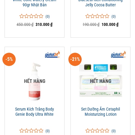
90gr Nhật Bản
Jelly Cocoa Butter
(0)
(0)
0
0
0
0
Giá
Giá
Giá
Giá
450.000
₫
310.000
₫
190.000
₫
100.000
₫
trên
gốc
hiện
trên
gốc
hiện
là:
tại
là:
tại
5
5
450.000 ₫.
là:
190.000 ₫.
là:
đánh
đánh
310.000 ₫.
100.000 ₫
giá
giá
-5%
-21%
HẾT HÀNG
HẾT HÀNG
Serum Kích Trắng Body
Set Dưỡng Ẩm Cetaphil
Genie Body Ultra White
Moisturizing Lotion
(0)
(0)