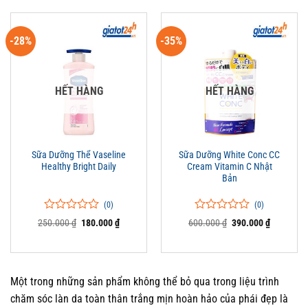
giá
giá
-28%
-35%
HẾT HÀNG
HẾT HÀNG
Sữa Dưỡng Thể Vaseline
Sữa Dưỡng White Conc CC
Healthy Bright Daily
Cream Vitamin C Nhật
Bản
(0)
(0)
0
0
0
0
Giá
Giá
Giá
Giá
250.000
₫
180.000
₫
600.000
₫
390.000
₫
trên
gốc
hiện
trên
gốc
hiện
là:
tại
là:
tại
5
5
250.000 ₫.
là:
600.000 ₫.
là:
đánh
đánh
180.000 ₫.
390.000 ₫
giá
giá
Một trong những sản phẩm không thể bỏ qua trong liệu trình
chăm sóc làn da toàn thân trắng mịn hoàn hảo của phái đẹp là