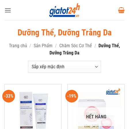
Bỏ
qua
nội
dung
Dưỡng Thể, Dưỡng Trắng Da
Trang chủ
/
Sản Phẩm
/
Chăm Sóc Cơ Thể
/
Dưỡng Thể,
Dưỡng Trắng Da
-33%
-19%
HẾT HÀNG