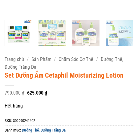
Trang chủ
/
Sản Phẩm
/
Chăm Sóc Cơ Thể
/
Dưỡng Thể,
Dưỡng Trắng Da
Set Dưỡng Ẩm Cetaphil Moisturizing Lotion
Giá
Giá
790.000
₫
625.000
₫
gốc
hiện
là:
tại
Hết hàng
790.000 ₫.
là:
625.000 ₫.
SKU:
302990241402
Danh mục:
Dưỡng Thể, Dưỡng Trắng Da