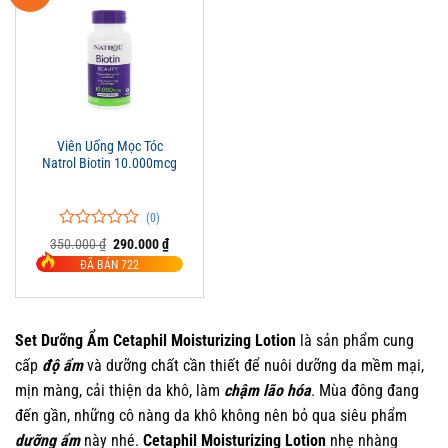
Viên Uống Mọc Tóc
Natrol Biotin 10.000mcg
(0)
0
0
Giá
Giá
350.000
₫
290.000
₫
trên
gốc
hiện
ĐÃ BÁN 722
là:
tại
5
350.000 ₫.
là:
đánh
290.000 ₫.
giá
Set Dưỡng Ẩm Cetaphil Moisturizing Lotion
là sản phẩm cung
cấp
độ ẩm
và dưỡng chất cần thiết để nuôi dưỡng da mềm mại,
mịn màng, cải thiện da khô, làm
chậm lão hóa
. Mùa đông đang
đến gần, những cô nàng da khô không nên bỏ qua siêu phẩm
dưỡng ẩm
này nhé.
Cetaphil Moisturizing Lotion
nhẹ nhàng