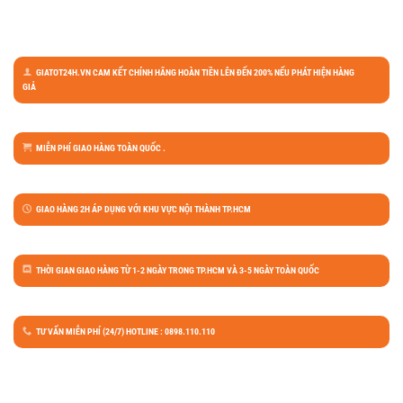
GIATOT24H.VN CAM KẾT CHÍNH HÃNG HOÀN TIỀN LÊN ĐẾN 200% NẾU PHÁT HIỆN HÀNG
GIẢ
MIỄN PHÍ GIAO HÀNG TOÀN QUỐC .
GIAO HÀNG 2H ÁP DỤNG VỚI KHU VỰC NỘI THÀNH TP.HCM
THỜI GIAN GIAO HÀNG TỪ 1-2 NGÀY TRONG TP.HCM VÀ 3-5 NGÀY TOÀN QUỐC
TƯ VẤN MIỄN PHÍ (24/7) HOTLINE : 0898.110.110