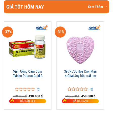
GIÁ TỐT HÔM NAY
Xem Thêm
-37%
-31%
Viên Uống Cảm Cúm
Set Nước Hoa Dior Mini
Taisho Pabron Gold A
4 Chai Joy hộp trái tim
(0)
(0)
0
0
0
0
Giá
Giá
Giá
Giá
680.000
₫
430.000
₫
650.000
₫
450.000
₫
trên
gốc
hiện
trên
gốc
hiện
ĐÃ BÁN 699
ĐÃ BÁN 669
là:
tại
là:
tại
5
5
680.000 ₫.
là:
650.000 ₫.
là:
đánh
đánh
430.000 ₫.
450.000 ₫.
giá
giá