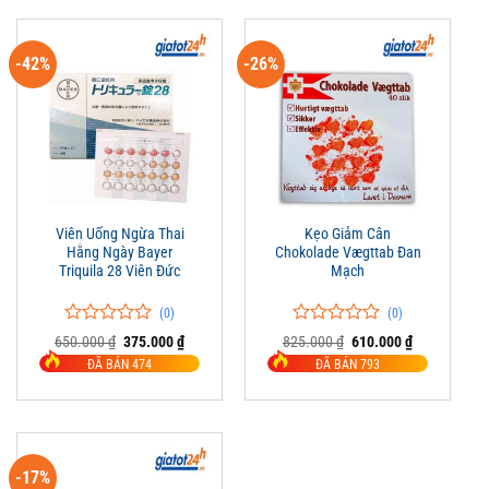
-42%
-26%
Viên Uống Ngừa Thai
Kẹo Giảm Cân
Hằng Ngày Bayer
Chokolade Vægttab Đan
Triquila 28 Viên Đức
Mạch
(0)
(0)
0
0
0
0
Giá
Giá
Giá
Giá
650.000
₫
375.000
₫
825.000
₫
610.000
₫
trên
gốc
hiện
trên
gốc
hiện
ĐÃ BÁN 474
ĐÃ BÁN 793
là:
tại
là:
tại
5
5
650.000 ₫.
là:
825.000 ₫.
là:
đánh
đánh
375.000 ₫.
610.000 ₫.
giá
giá
-17%