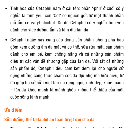
Tinh hoa của Cetaphil nằm ở cái tên: phần ‘-phil’ ở cuối có ý
nghĩa là ‘tình yêu’ còn ‘Cet’ có nguồn gốc từ một thành phần
giữ ẩm cetearyl alcohol. Do đó Cetaphil có ý nghĩa tình yêu
dành cho việc dưỡng ẩm và làm dịu làn da.
Cetaphil ngày nay cung cấp dòng sản phẩm phong phú bao
gồm kem dưỡng ẩm da mặt và cơ thể, sữa rửa mặt, sản phảm
dành cho em bé, kem chống nắng và cả những sản phẩm
điều trị các vấn đề thường gặp của làn da. Với tất cả những
sản phẩm đó, Cetaphil đều cam kết đem lại cho người sử
dụng những công thức chăm sóc da dịu nhẹ mà hữu hiệu, từ
đó giúp họ sở hữu một làn da rạng ngời, xinh đẹp, khỏe mạnh
– làn da khỏe mạnh là mảnh ghép không thể thiếu của một
cuộc sống lành mạnh.
Ưu điểm
Sữa dưỡng thể Cetaphil an toàn tuyệt đối cho da