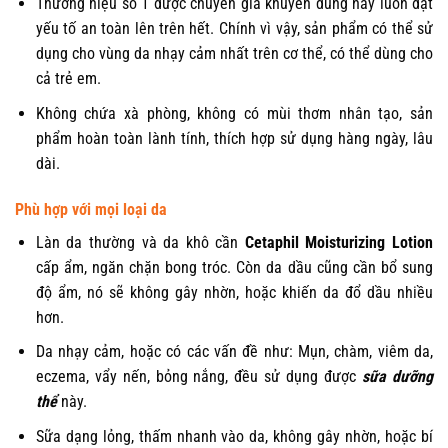
Thương hiệu số 1 được chuyên gia khuyên dùng này luôn đặt
yếu tố an toàn lên trên hết. Chính vì vậy, sản phẩm có thể sử
dụng cho vùng da nhạy cảm nhất trên cơ thể, có thể dùng cho
cả trẻ em.
Không chứa xà phòng, không có mùi thơm nhân tạo, sản
phẩm hoàn toàn lành tính, thích hợp sử dụng hàng ngày, lâu
dài.
Phù hợp với mọi loại da
Làn da thường và da khô cần
Cetaphil Moisturizing Lotion
cấp ẩm, ngăn chặn bong tróc. Còn da dầu cũng cần bổ sung
độ ẩm, nó sẽ không gây nhờn, hoặc khiến da đổ dầu nhiều
hơn.
Da nhạy cảm, hoặc có các vấn đề như: Mụn, chàm, viêm da,
eczema, vẩy nến, bỏng nắng, đều sử dụng được
sữa dưỡng
thể
này.
Sữa dạng lỏng, thấm nhanh vào da, không gây nhờn, hoặc bí