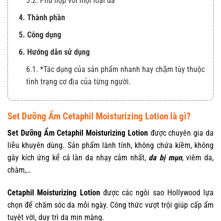
3.2. Phù hợp với mọi loại da
4. Thành phần
5. Công dụng
6. Hướng dẫn sử dụng
6.1. *Tác dụng của sản phẩm nhanh hay chậm tùy thuộc
tình trạng cơ địa của từng người.
Set Dưỡng Ẩm Cetaphil Moisturizing Lotion là gì?
Set Dưỡng Ẩm Cetaphil Moisturizing Lotion
được chuyên gia da
liễu khuyên dùng. Sản phẩm lành tính, không chứa kiềm, không
gây kích ứng kể cả làn da nhạy cảm nhất,
da bị mụn
, viêm da,
chàm,…
Cetaphil Moisturizing Lotion
được các ngôi sao Hollywood lựa
chọn để chăm sóc da mỗi ngày. Công thức vượt trội giúp cấp ẩm
tuyệt vời, duy trì da mịn màng.