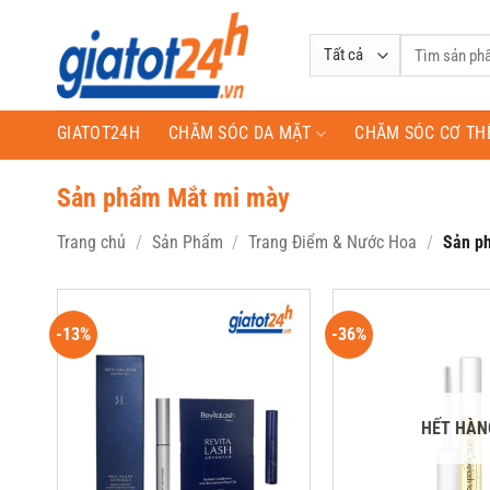
Bỏ
qua
Tìm
nội
kiếm:
dung
GIATOT24H
CHĂM SÓC DA MẶT
CHĂM SÓC CƠ TH
Sản phẩm Mắt mi mày
Trang chủ
/
Sản Phẩm
/
Trang Điểm & Nước Hoa
/
Sản ph
-13%
-36%
HẾT HÀN