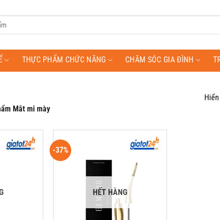
Ể
THỰC PHẨM CHỨC NĂNG
CHĂM SÓC GIA ĐÌNH
T
Hiển 
ẩm Mắt mi mày
-37%
G
HẾT HÀNG