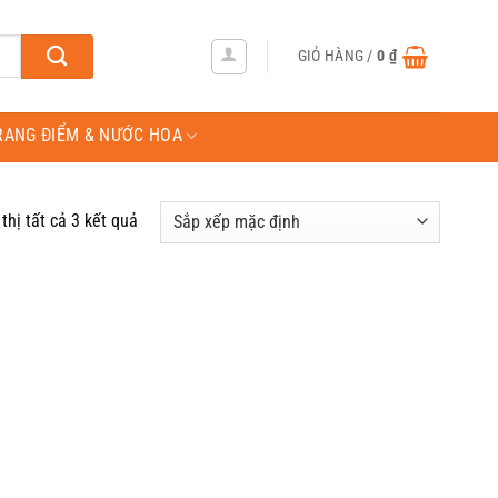
GIỎ HÀNG /
0
₫
RANG ĐIỂM & NƯỚC HOA
thị tất cả 3 kết quả