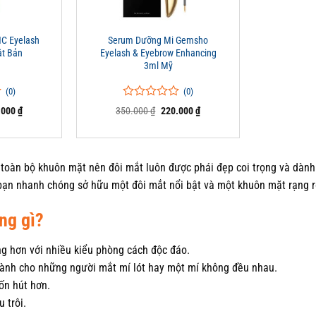
+
C Eyelash
Serum Dưỡng Mi Gemsho
ật Bản
Eyelash & Eyebrow Enhancing
3ml Mỹ
(0)
(0)
0
0
Giá
Giá
Giá
.000
₫
350.000
₫
220.000
₫
trên
hiện
gốc
hiện
tại
5
là:
tại
000 ₫.
là:
350.000 ₫.
là:
đánh
350.000 ₫.
220.000 ₫.
giá
 toàn bộ khuôn mặt nên đôi mắt luôn được phái đẹp coi trọng và dành 
 bạn nhanh chóng sở hữu một đôi mắt nổi bật và một khuôn mặt rạng r
ng gì?
g hơn với nhiều kiểu phòng cách độc đáo.
Dành cho những người mắt mí lót hay một mí không đều nhau.
ốn hút hơn.
 trôi.