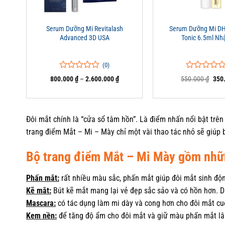
+
+
Serum Dưỡng Mi Revitalash
Serum Dưỡng Mi DH
Advanced 3D USA
Tonic 6.5ml Nh
(0)
0
0
0
0
Khoảng
Giá
800.000
₫
–
2.600.000
₫
550.000
₫
350
trên
trên
giá:
gốc
5
từ
5
là:
800.000 ₫
550.
đánh
đánh
đến
giá
giá
2.600.000 ₫
Đôi mắt chính là “cửa sổ tâm hồn”. Là điểm nhấn nổi bật trên
trang điểm Mắt – Mi – Mày chỉ một vài thao tác nhỏ sẽ giúp
Bộ trang điểm Mắt – Mi Mày gồm nhữ
Phấn mắt:
rất nhiều màu sắc, phấn mắt giúp đôi mắt sinh độn
Kẽ mắt:
Bút kẽ mắt mang lại vẻ đẹp sắc sảo và có hồn hơn. 
Mascara:
có tác dụng làm mi dày và cong hơn cho đôi mắt cu
Kem nền:
để tăng độ ẩm cho đôi mắt và giữ màu phấn mắt lâu