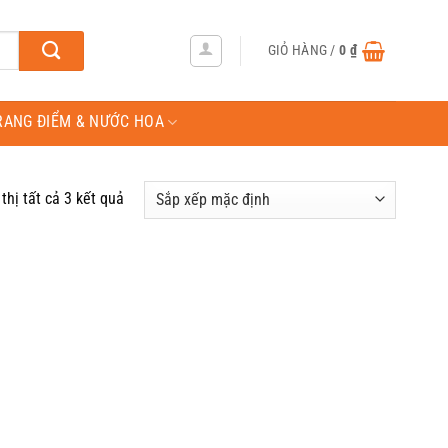
GIỎ HÀNG /
0
₫
RANG ĐIỂM & NƯỚC HOA
thị tất cả 3 kết quả