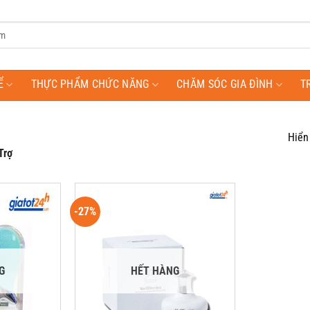
Ể
THỰC PHẨM CHỨC NĂNG
CHĂM SÓC GIA ĐÌNH
T
Hiển 
Trợ
-27%
G
HẾT HÀNG