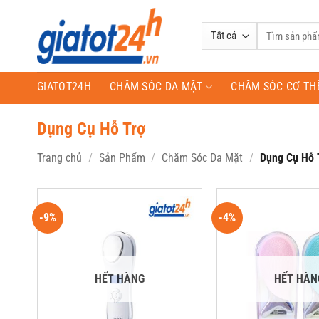
Bỏ
qua
Tìm
nội
kiếm:
dung
GIATOT24H
CHĂM SÓC DA MẶT
CHĂM SÓC CƠ TH
Dụng Cụ Hỗ Trợ
Trang chủ
/
Sản Phẩm
/
Chăm Sóc Da Mặt
/
Dụng Cụ Hỗ 
-9%
-4%
HẾT HÀNG
HẾT HÀN