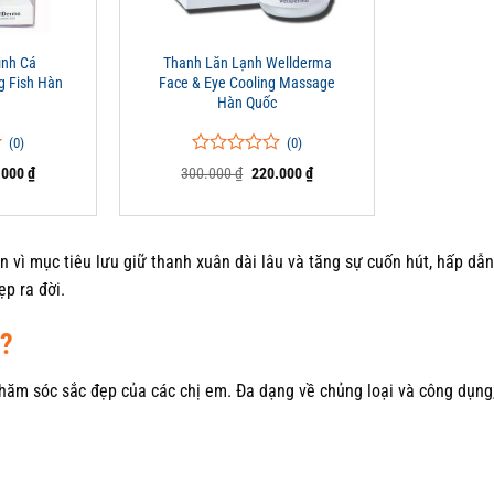
+
ình Cá
Thanh Lăn Lạnh Wellderma
g Fish Hàn
Face & Eye Cooling Massage
Hàn Quốc
(0)
(0)
0
0
Giá
Giá
Giá
.000
₫
300.000
₫
220.000
₫
trên
hiện
gốc
hiện
tại
5
là:
tại
000 ₫.
là:
300.000 ₫.
là:
đánh
479.000 ₫.
220.000 ₫.
giá
 vì mục tiêu lưu giữ thanh xuân dài lâu và tăng sự cuốn hút, hấp dẫn
ẹp ra đời.
ì?
 chăm sóc sắc đẹp của các chị em. Đa dạng về chủng loại và công dụng