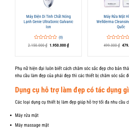
+
+
Máy Điện Di Tinh Chất Nóng
Máy Rửa Mặt H
Lạnh Genie UltraSonic Galvanic
Wellderma Cleansin
Ion
Quốc
(0)
0
0
0
0
Giá
Giá
Giá
2.150.000
₫
1.950.000
₫
499.000
₫
479
trên
trên
gốc
hiện
gốc
5
là:
tại
5
là:
2.150.000 ₫.
là:
499.
đánh
đánh
1.950.000 ₫.
giá
giá
Phụ nữ hiện đại luôn biết cách chăm sóc sắc đẹp cho bản thân
nhu cầu làm đẹp của phái đẹp thì các thiết bị chăm sóc sắc đ
Dụng cụ hỗ trợ làm đẹp có tác dụng g
Các loại dụng cụ thiết bị làm đẹp giúp hỗ trợ tối đa nhu cầu
Máy rửa mặt
Máy massage mặt