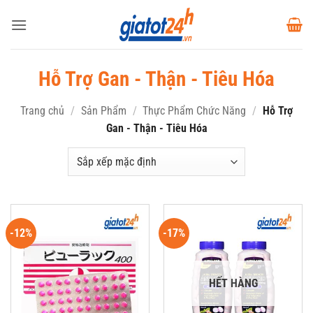
Bỏ
qua
nội
dung
Hỗ Trợ Gan - Thận - Tiêu Hóa
Trang chủ
/
Sản Phẩm
/
Thực Phẩm Chức Năng
/
Hỗ Trợ
Gan - Thận - Tiêu Hóa
-12%
-17%
HẾT HÀNG