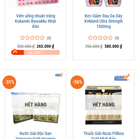
Viên uống nhuận tràng
Kẹo Giảm Đau Dạ Dày
Kokando Byurakku Nhật
Kirkland Ultra Strength
Bản
1000mg
(0)
(0)
0
0
0
0
Giá
Giá
Giá
Giá
300.000
₫
265.000
₫
700.000
₫
580.000
₫
trên
gốc
hiện
trên
gốc
hiện
ĐÃ BÁN 7
là:
tại
là:
tại
5
5
300.000 ₫.
là:
700.000 ₫.
là:
đánh
đánh
265.000 ₫.
580.000 ₫
giá
giá
-31%
-56%
HẾT HÀNG
HẾT HÀNG
Nước Giải Độc Gan
Thuốc Giải Rượu Pillbox
Samsung Gold Hovenia
Gold Nhật Bản