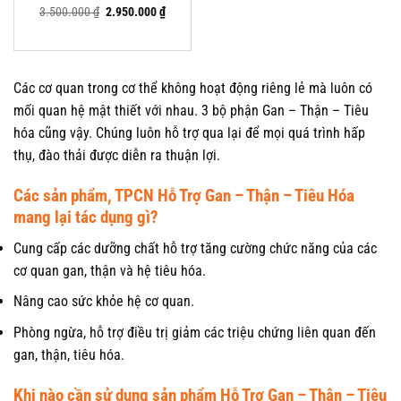
0
0
Giá
Giá
3.500.000
₫
2.950.000
₫
trên
gốc
hiện
là:
tại
5
3.500.000 ₫.
là:
đánh
2.950.000 ₫.
giá
Các cơ quan trong cơ thể không hoạt động riêng lẻ mà luôn có
mối quan hệ mật thiết với nhau. 3 bộ phận Gan – Thận – Tiêu
hóa cũng vậy. Chúng luôn hỗ trợ qua lại để mọi quá trình hấp
thụ, đào thải được diễn ra thuận lợi.
Các sản phẩm, TPCN Hỗ Trợ Gan – Thận – Tiêu Hóa
mang lại tác dụng gì?
Cung cấp các dưỡng chất hỗ trợ tăng cường chức năng của các
cơ quan gan, thận và hệ tiêu hóa.
Nâng cao sức khỏe hệ cơ quan.
Phòng ngừa, hỗ trợ điều trị giảm các triệu chứng liên quan đến
gan, thận, tiêu hóa.
Khi nào cần sử dụng sản phẩm Hỗ Trợ Gan – Thận – Tiêu