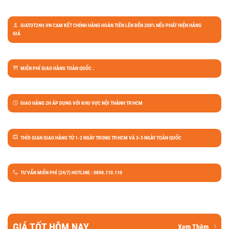
GIATOT24H.VN CAM KẾT CHÍNH HÃNG HOÀN TIỀN LÊN ĐẾN 200% NẾU PHÁT HIỆN HÀNG
GIẢ
MIỄN PHÍ GIAO HÀNG TOÀN QUỐC .
GIAO HÀNG 2H ÁP DỤNG VỚI KHU VỰC NỘI THÀNH TP.HCM
THỜI GIAN GIAO HÀNG TỪ 1-2 NGÀY TRONG TP.HCM VÀ 3-5 NGÀY TOÀN QUỐC
TƯ VẤN MIỄN PHÍ (24/7) HOTLINE : 0898.110.110
GIÁ TỐT HÔM NAY
Xem Thêm