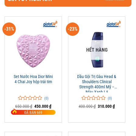
-31%
-23%
HẾT HÀNG
Set Nước Hoa Dior Mini
Dầu Gội Trị Gàu Head &
4 Chai Joy hộp trái tim
Shoulders Clinical
Strength 400ml Mỹ –
Màu Xanh Lá
(0)
(0)
0
0
0
0
Giá
Giá
Giá
Giá
650.000
₫
450.000
₫
400.000
₫
310.000
₫
trên
gốc
hiện
trên
gốc
hiện
ĐÃ BÁN 669
là:
tại
là:
tại
5
5
650.000 ₫.
là:
400.000 ₫.
là:
đánh
đánh
450.000 ₫.
310.000 ₫.
giá
giá