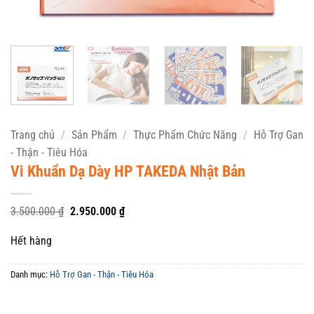
Trang chủ
/
Sản Phẩm
/
Thực Phẩm Chức Năng
/
Hỗ Trợ Gan
- Thận - Tiêu Hóa
Vi Khuẩn Dạ Dày HP TAKEDA Nhật Bản
Giá
Giá
3.500.000
₫
2.950.000
₫
gốc
hiện
là:
tại
Hết hàng
3.500.000 ₫.
là:
2.950.000 ₫.
Danh mục:
Hỗ Trợ Gan - Thận - Tiêu Hóa