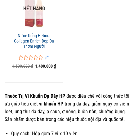
HẾT HÀNG
Nước Uống Hebora
Collagen Enrich Đẹp Da
Thơm Người
(0)
0
0
Giá
Giá
1.500.000
₫
1.400.000
₫
trên
gốc
hiện
là:
tại
5
1.500.000 ₫.
là:
đánh
1.400.000 ₫.
giá
Thuốc Trị Vi Khuẩn Dạ Dày HP
được điều chế với công thức tối
ưu giúp tiêu diệt
vi khuẩn HP
trong dạ dày, giảm nguy cơ viêm
loét, ung thư dạ dày, ợ chua, ợ nóng, buồn nôn, chướng bụng.
Sản phẩm được bán trong các hiệu thuốc nội địa và quốc tế.
Quy cách: Hộp gồm 7 vỉ x 10 viên.