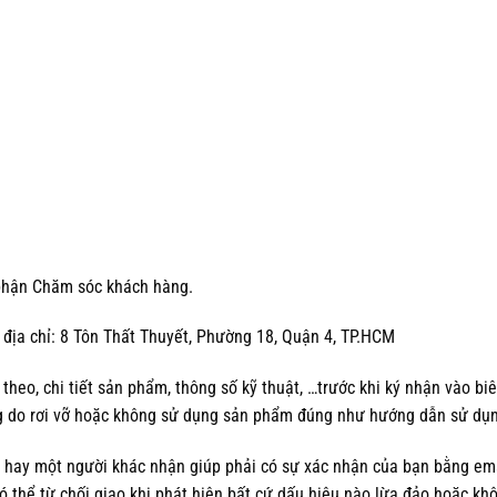
 phận Chăm sóc khách hàng.
 địa chỉ: 8 Tôn Thất Thuyết, Phường 18, Quận 4, TP.HCM
 theo, chi tiết sản phẩm, thông số kỹ thuật, …trước khi ký nhận vào b
ng do rơi vỡ hoặc không sử dụng sản phẩm đúng như hướng dẫn sử dụ
hay một người khác nhận giúp phải có sự xác nhận của bạn bằng emai
 thể từ chối giao khi phát hiện bất cứ dấu hiệu nào lừa đảo hoặc kh