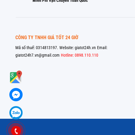
Miễn Phí Vận Chuyển Toàn Quốc
CÔNG TY TNHH GIÁ TỐT 24 GIỜ
Mã số thuế: 0314813197.
Website: giatot24h.vn
Email:
giatot24h7.vn@gmail.com
Hotline: 0898.110.110