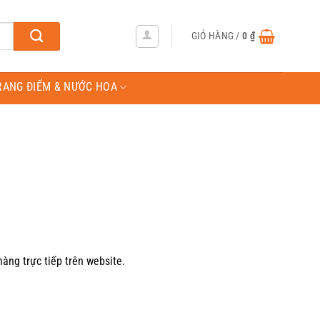
GIỎ HÀNG /
0
₫
RANG ĐIỂM & NƯỚC HOA
àng trực tiếp trên website.