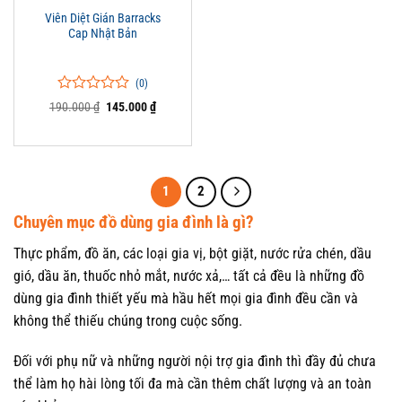
Viên Diệt Gián Barracks
Cap Nhật Bản
(0)
0
0
Giá
Giá
190.000
₫
145.000
₫
trên
gốc
hiện
là:
tại
5
190.000 ₫.
là:
đánh
145.000 ₫.
giá
1
2
Chuyên mục đồ dùng gia đình là gì?
Thực phẩm, đồ ăn, các loại gia vị, bột giặt, nước rửa chén, dầu
gió, dầu ăn, thuốc nhỏ mắt, nước xả,… tất cả đều là những đồ
dùng gia đình thiết yếu mà hầu hết mọi gia đình đều cần và
không thể thiếu chúng trong cuộc sống.
Đối với phụ nữ và những người nội trợ gia đình thì đầy đủ chưa
thể làm họ hài lòng tối đa mà cần thêm chất lượng và an toàn