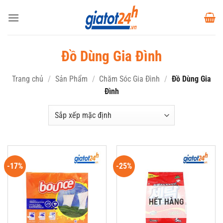
Bỏ
qua
nội
dung
Đồ Dùng Gia Đình
Trang chủ
/
Sản Phẩm
/
Chăm Sóc Gia Đình
/
Đồ Dùng Gia
Đình
-17%
-25%
HẾT HÀNG