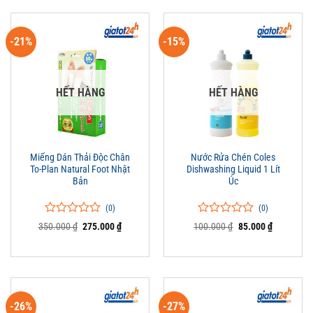
giá
giá
-21%
-15%
HẾT HÀNG
HẾT HÀNG
Miếng Dán Thải Độc Chân
Nước Rửa Chén Coles
To-Plan Natural Foot Nhật
Dishwashing Liquid 1 Lít
Bản
Úc
(0)
(0)
0
0
0
0
Giá
Giá
Giá
Giá
350.000
₫
275.000
₫
100.000
₫
85.000
₫
trên
gốc
hiện
trên
gốc
hiện
là:
tại
là:
tại
5
5
350.000 ₫.
là:
100.000 ₫.
là:
đánh
đánh
275.000 ₫.
85.000 ₫.
giá
giá
-26%
-27%