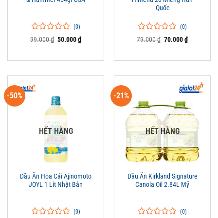
Quốc
(0)
(0)
0
0
0
0
Giá
Giá
Giá
Giá
99.000
₫
50.000
₫
79.000
₫
70.000
₫
trên
gốc
hiện
trên
gốc
hiện
là:
tại
là:
tại
5
5
99.000 ₫.
là:
79.000 ₫.
là:
đánh
đánh
50.000 ₫.
70.000 ₫.
giá
giá
-50%
-21%
HẾT HÀNG
HẾT HÀNG
Dầu Ăn Hoa Cải Ajinomoto
Dầu Ăn Kirkland Signature
JOYL 1 Lít Nhật Bản
Canola Oil 2.84L Mỹ
(0)
(0)