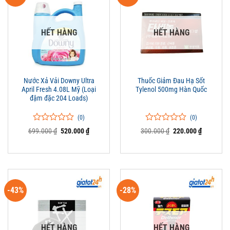
HẾT HÀNG
HẾT HÀNG
Nước Xả Vải Downy Ultra
Thuốc Giảm Đau Hạ Sốt
April Fresh 4.08L Mỹ (Loại
Tylenol 500mg Hàn Quốc
đậm đặc 204 Loads)
(0)
(0)
0
0
0
0
Giá
Giá
Giá
Giá
699.000
₫
520.000
₫
300.000
₫
220.000
₫
trên
gốc
hiện
trên
gốc
hiện
là:
tại
là:
tại
5
5
699.000 ₫.
là:
300.000 ₫.
là:
đánh
đánh
520.000 ₫.
220.000 ₫
giá
giá
-43%
-28%
HẾT HÀNG
HẾT HÀNG