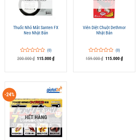
Thuốc Nhỏ Mắt Santen FX
Viên Diệt Chuột Dethmor
Neo Nhật Bản
Nhật Bản
(0)
(0)
0
0
0
0
Giá
Giá
Giá
Giá
200.000
₫
115.000
₫
159.000
₫
115.000
₫
trên
gốc
hiện
trên
gốc
hiện
là:
tại
là:
tại
5
5
200.000 ₫.
là:
159.000 ₫.
là:
đánh
đánh
115.000 ₫.
115.000 ₫
giá
giá
-24%
HẾT HÀNG