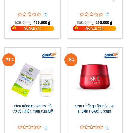
(0)
(0)
0
0
0
0
Giá
Giá
Giá
Giá
680.000
₫
430.000
₫
350.000
₫
290.000
₫
trên
gốc
hiện
trên
gốc
hiện
ĐÃ BÁN 699
ĐÃ BÁN 722
là:
tại
là:
tại
5
5
680.000 ₫.
là:
350.000 ₫.
là:
đánh
đánh
430.000 ₫.
290.000 ₫.
giá
giá
-21%
-8%
Viên uống Biosotrex hỗ
Kem Chống Lão Hóa SK-
trợ cải thiện mụn của Mỹ
II Skin Power Cream
(0)
(0)