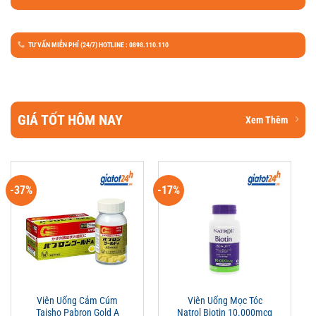
TƯ VẤN MIỄN PHÍ (24/7) HOTLINE : 0898.110.110
GIÁ TỐT HÔM NAY
Xem Thêm
-37%
-17%
Viên Uống Cảm Cúm
Viên Uống Mọc Tóc
Taisho Pabron Gold A
Natrol Biotin 10.000mcg