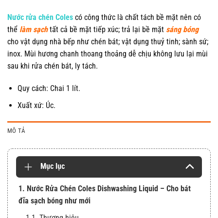
Nước rửa chén Coles
có công thức là chất tách bề mặt nên có
thể
làm sạch
tất cả bề mặt tiếp xúc; trả lại bề mặt
sáng bóng
cho vật dụng nhà bếp như chén bát; vật dụng thuỷ tinh; sành sứ;
inox. Mùi hương chanh thoang thoảng dễ chịu không lưu lại mùi
sau khi rửa chén bát, ly tách.
Quy cách: Chai 1 lít.
Xuất xứ: Úc.
MÔ TẢ
Mục lục
1. Nước Rửa Chén Coles Dishwashing Liquid – Cho bát
đĩa sạch bóng như mới
1.1. Thương hiệu