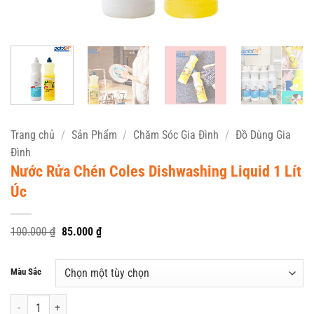
Trang chủ
/
Sản Phẩm
/
Chăm Sóc Gia Đình
/
Đồ Dùng Gia
Đình
Nước Rửa Chén Coles Dishwashing Liquid 1 Lít
Úc
Giá
Giá
100.000
₫
85.000
₫
gốc
hiện
là:
tại
100.000 ₫.
là:
Màu Sắc
85.000 ₫.
Nước Rửa Chén Coles Dishwashing Liquid 1 Lít Úc số lượng