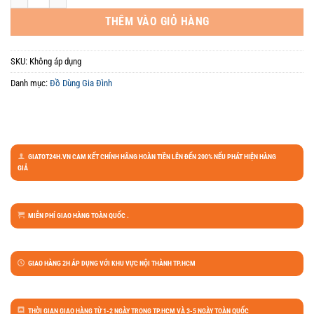
THÊM VÀO GIỎ HÀNG
SKU:
Không áp dụng
Danh mục:
Đồ Dùng Gia Đình
GIATOT24H.VN CAM KẾT CHÍNH HÃNG HOÀN TIỀN LÊN ĐẾN 200% NẾU PHÁT HIỆN HÀNG
GIẢ
MIỄN PHÍ GIAO HÀNG TOÀN QUỐC .
GIAO HÀNG 2H ÁP DỤNG VỚI KHU VỰC NỘI THÀNH TP.HCM
THỜI GIAN GIAO HÀNG TỪ 1-2 NGÀY TRONG TP.HCM VÀ 3-5 NGÀY TOÀN QUỐC