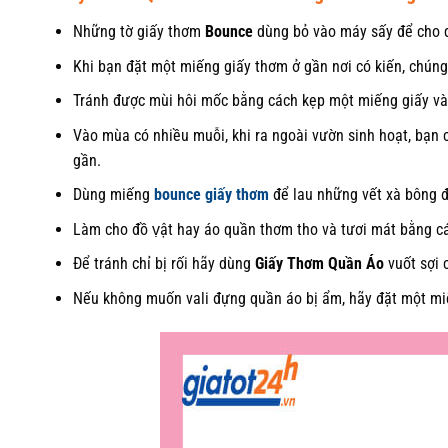
Những tờ giấy thơm
Bounce
dùng bỏ vào máy sấy để cho q
Khi bạn đặt một miếng giấy thơm ở gần nơi có kiến, chúng
Tránh được mùi hôi mốc bằng cách kẹp một miếng giấy và
Vào mùa có nhiều muỗi, khi ra ngoài vườn sinh hoạt, bạn 
gần.
Dùng miếng
bounce giấy thơm
để lau những vết xà bông 
Làm cho đồ ṿật hay áo quần thơm tho và tươi mát bằng cá
Để tránh chỉ bị rối hãy dùng
Giấy Thơm Quần Áo
vuốt sợi 
Nếu không muốn vali đựng quần áo bị ẩm, hãy đặt một miế