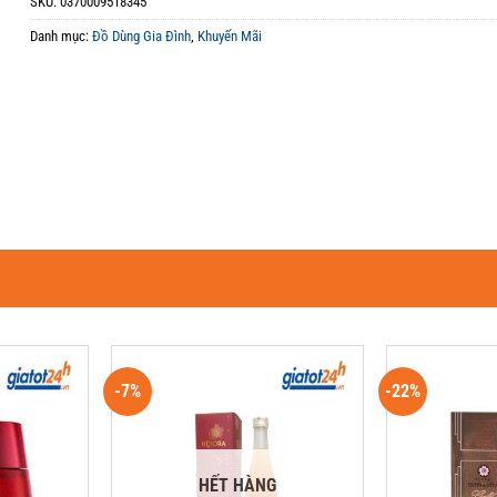
SKU:
0370009518345
Danh mục:
Đồ Dùng Gia Đình
,
Khuyến Mãi
-7%
-22%
HẾT HÀNG