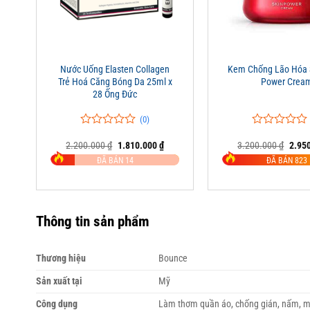
+
+
Nước Uống Elasten Collagen
Kem Chống Lão Hóa S
Trẻ Hoá Căng Bóng Da 25ml x
Power Crea
28 Ống Đức
(0)
0
0
0
0
Giá
Giá
Giá
2.200.000
₫
1.810.000
₫
3.200.000
₫
2.95
trên
trên
gốc
hiện
gốc
5
5
ĐÃ BÁN 14
ĐÃ BÁN 823
là:
tại
là:
đánh
đánh
2.200.000 ₫.
là:
3.200
giá
giá
1.810.000 ₫.
Thông tin sản phẩm
Thương hiệu
Bounce
Sản xuất tại
Mỹ
Công dụng
Làm thơm quần áo, chống gián, nấm, 