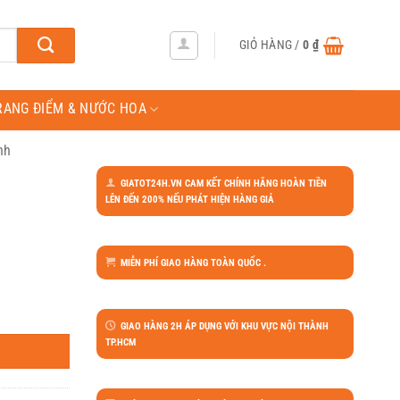
GIỎ HÀNG /
0
₫
RANG ĐIỂM & NƯỚC HOA
nh
GIATOT24H.VN CAM KẾT CHÍNH HÃNG HOÀN TIỀN
LÊN ĐẾN 200% NẾU PHÁT HIỆN HÀNG GIẢ
MIỄN PHÍ GIAO HÀNG TOÀN QUỐC .
GIAO HÀNG 2H ÁP DỤNG VỚI KHU VỰC NỘI THÀNH
TP.HCM