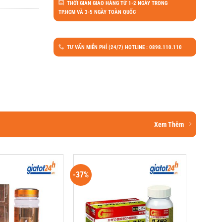
THỜI GIAN GIAO HÀNG TỪ 1-2 NGÀY TRONG
TP.HCM VÀ 3-5 NGÀY TOÀN QUỐC
TƯ VẤN MIỄN PHÍ (24/7) HOTLINE : 0898.110.110
Xem Thêm
-37%