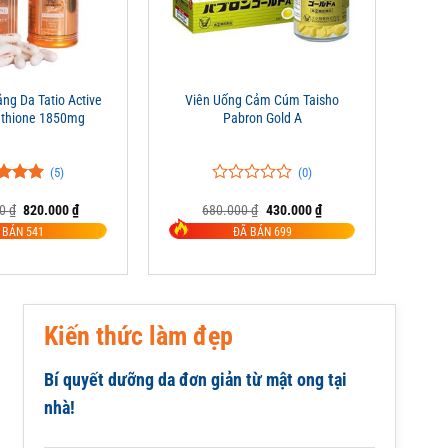
+
ng Da Tatio Active
Viên Uống Cảm Cúm Taisho
athione 1850mg
Pabron Gold A
(5)
(0)
rên 5
0
0
Giá
Giá
Giá
Giá
00
₫
820.000
₫
680.000
₫
430.000
₫
giá
trên
gốc
hiện
gốc
hiện
5
 BÁN 541
ĐÃ BÁN 699
là:
tại
là:
tại
đánh
1.050.000 ₫.
là:
680.000 ₫.
là:
giá
820.000 ₫.
430.000 ₫.
Kiến thức làm đẹp
Bí quyết dưỡng da đơn giản từ mật ong tại
nhà!