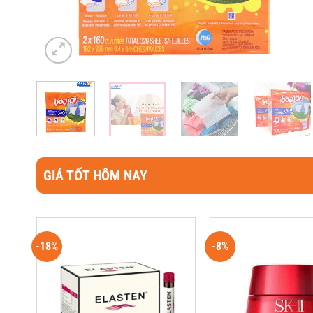
GIÁ TỐT HÔM NAY
-18%
-8%