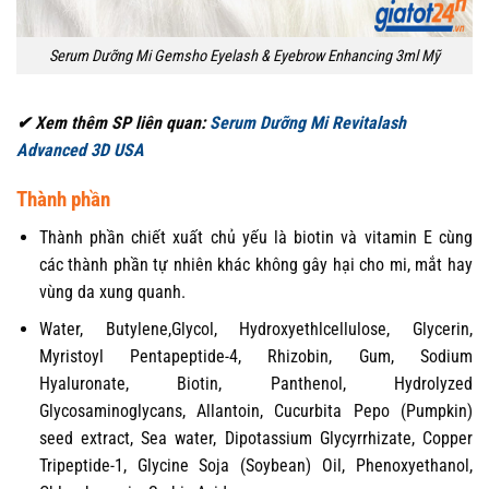
Serum Dưỡng Mi Gemsho Eyelash & Eyebrow Enhancing 3ml Mỹ
✔ Xem thêm SP liên quan:
Serum Dưỡng Mi Revitalash
Advanced 3D USA
Thành phần
Thành phần chiết xuất chủ yếu là biotin và vitamin E cùng
các thành phần tự nhiên khác không gây hại cho mi, mắt hay
vùng da xung quanh.
Water, Butylene,Glycol, Hydroxyethlcellulose, Glycerin,
Myristoyl Pentapeptide-4, Rhizobin, Gum, Sodium
Hyaluronate, Biotin, Panthenol, Hydrolyzed
Glycosaminoglycans, Allantoin, Cucurbita Pepo (Pumpkin)
seed extract, Sea water, Dipotassium Glycyrrhizate, Copper
Tripeptide-1, Glycine Soja (Soybean) Oil, Phenoxyethanol,