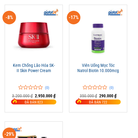
-8%
-17%
Kem Chống Lão Hóa SK-
Viên Uống Mọc Tóc
II Skin Power Cream
Natrol Biotin 10.000mcg
(0)
(0)
0
0
0
0
Giá
Giá
Giá
Giá
3.200.000
₫
2.950.000
₫
350.000
₫
290.000
₫
trên
gốc
hiện
trên
gốc
hiện
ĐÃ BÁN 823
ĐÃ BÁN 722
là:
tại
là:
tại
5
5
3.200.000 ₫.
là:
350.000 ₫.
là:
đánh
đánh
2.950.000 ₫.
290.000 ₫.
giá
giá
-29%