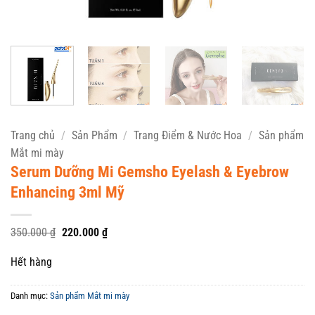
Trang chủ
/
Sản Phẩm
/
Trang Điểm & Nước Hoa
/
Sản phẩm
Mắt mi mày
Serum Dưỡng Mi Gemsho Eyelash & Eyebrow
Enhancing 3ml Mỹ
Giá
Giá
350.000
₫
220.000
₫
gốc
hiện
là:
tại
Hết hàng
350.000 ₫.
là:
220.000 ₫.
Danh mục:
Sản phẩm Mắt mi mày