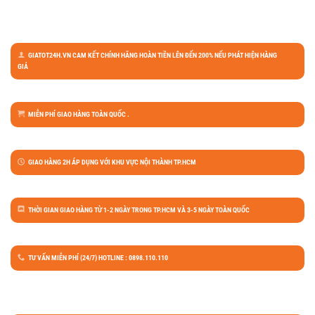
GIATOT24H.VN CAM KẾT CHÍNH HÃNG HOÀN TIỀN LÊN ĐẾN 200% NẾU PHÁT HIỆN HÀNG
GIẢ
MIỄN PHÍ GIAO HÀNG TOÀN QUỐC .
GIAO HÀNG 2H ÁP DỤNG VỚI KHU VỰC NỘI THÀNH TP.HCM
THỜI GIAN GIAO HÀNG TỪ 1-2 NGÀY TRONG TP.HCM VÀ 3-5 NGÀY TOÀN QUỐC
TƯ VẤN MIỄN PHÍ (24/7) HOTLINE : 0898.110.110