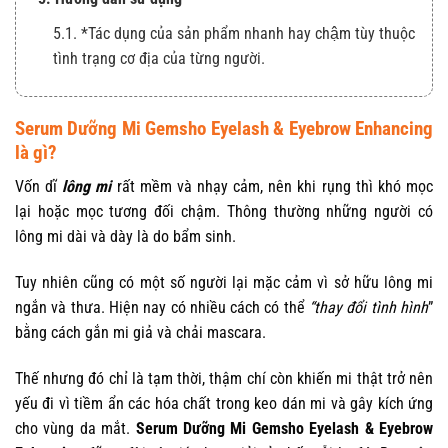
5.1. *Tác dụng của sản phẩm nhanh hay chậm tùy thuộc
tình trạng cơ địa của từng người.
Serum Dưỡng Mi Gemsho Eyelash & Eyebrow Enhancing
là gì?
Vốn dĩ
lông mi
rất mềm và nhạy cảm, nên khi rụng thì khó mọc
lại hoặc mọc tương đối chậm. Thông thường những người có
lông mi dài và dày là do bẩm sinh.
Tuy nhiên cũng có một số người lại mặc cảm vì sở hữu lông mi
ngắn và thưa. Hiện nay có nhiều cách có thể
“thay đổi tình hình
”
bằng cách gắn mi giả và chải mascara.
Thế nhưng đó chỉ là tạm thời, thậm chí còn khiến mi thật trở nên
yếu đi vì tiềm ẩn các hóa chất trong keo dán mi và gây kích ứng
cho vùng da mắt.
Serum Dưỡng Mi Gemsho Eyelash & Eyebrow