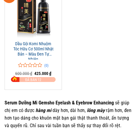
Dầu Gội Komi Nhuộm
Tóc Hữu Cơ 500ml Nhật
Bản – Màu Đen Tự
Nhiên
(0)
0
0
Giá
Giá
600.000
₫
425.000
₫
trên
gốc
hiện
ĐÃ BÁN 12
là:
tại
5
600.000 ₫.
là:
đánh
425.000 ₫.
giá
Serum Dưỡng Mi Gemsho Eyelash & Eyebrow Enhancing
sẽ giúp
chị em có được
hàng mi
dày hơn, dài hơn,
lông mày
rậm hơn, đen
hơn tạo dáng cho khuôn mặt bạn gái thật thanh thoát, ấn tượng
và quyến rũ. Chỉ sau vài tuần bạn sẽ thấy sự thay đổi rõ rệt.