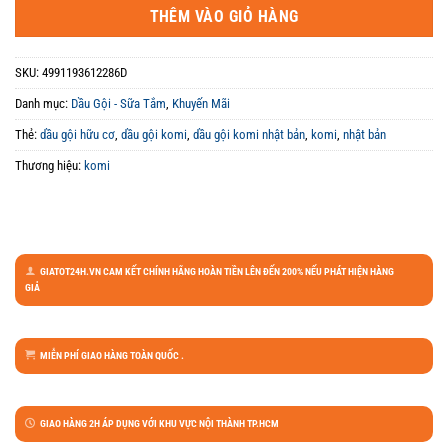
THÊM VÀO GIỎ HÀNG
SKU:
4991193612286D
Danh mục:
Dầu Gội - Sữa Tắm
,
Khuyến Mãi
Thẻ:
dầu gội hữu cơ
,
dầu gội komi
,
dầu gội komi nhật bản
,
komi
,
nhật bản
Thương hiệu:
komi
GIATOT24H.VN CAM KẾT CHÍNH HÃNG HOÀN TIỀN LÊN ĐẾN 200% NẾU PHÁT HIỆN HÀNG
GIẢ
MIỄN PHÍ GIAO HÀNG TOÀN QUỐC .
GIAO HÀNG 2H ÁP DỤNG VỚI KHU VỰC NỘI THÀNH TP.HCM