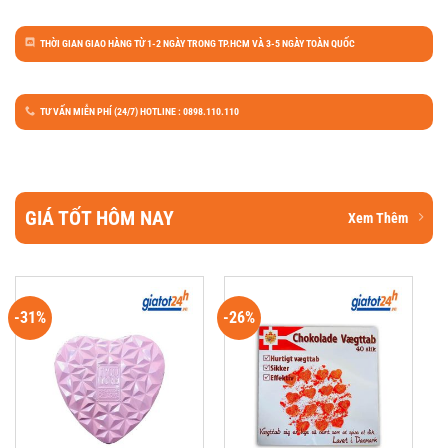
THỜI GIAN GIAO HÀNG TỪ 1-2 NGÀY TRONG TP.HCM VÀ 3-5 NGÀY TOÀN QUỐC
TƯ VẤN MIỄN PHÍ (24/7) HOTLINE : 0898.110.110
GIÁ TỐT HÔM NAY
Xem Thêm
-31%
-26%