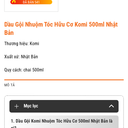
ĐÃ BÁN 541
là:
tại
1.050.000 ₫.
là:
820.000 ₫.
Dầu Gội Nhuộm Tóc Hữu Cơ Komi 500ml Nhật
Bản
Thương hiệu: Komi
Xuất xứ: Nhật Bản
Quy cách: chai 500ml
MÔ TẢ
Mục lục
1. Dầu Gội Komi Nhuộm Tóc Hữu Cơ 500ml Nhật Bản là