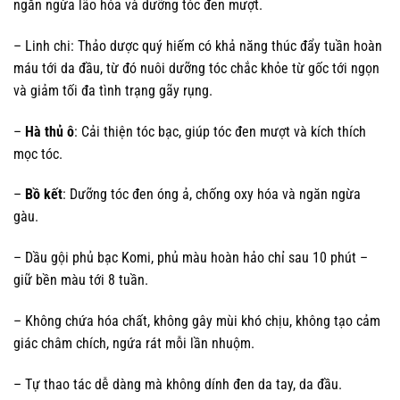
ngăn ngừa lão hóa và dưỡng tóc đen mượt.
– Linh chi: Thảo dược quý hiếm có khả năng thúc đẩy tuần hoàn
máu tới da đầu, từ đó nuôi dưỡng tóc chắc khỏe từ gốc tới ngọn
và giảm tối đa tình trạng gãy rụng.
–
Hà thủ ô
: Cải thiện tóc bạc, giúp tóc đen mượt và kích thích
mọc tóc.
–
Bồ kết
: Dưỡng tóc đen óng ả, chống oxy hóa và ngăn ngừa
gàu.
– Dầu gội phủ bạc Komi, phủ màu hoàn hảo chỉ sau 10 phút –
giữ bền màu tới 8 tuần.
– Không chứa hóa chất, không gây mùi khó chịu, không tạo cảm
giác châm chích, ngứa rát mỗi lần nhuộm.
– Tự thao tác dễ dàng mà không dính đen da tay, da đầu.