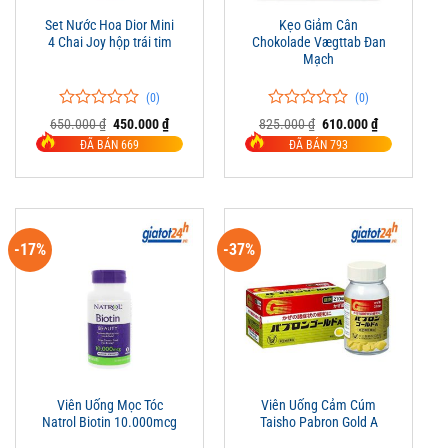
Set Nước Hoa Dior Mini
Kẹo Giảm Cân
4 Chai Joy hộp trái tim
Chokolade Vægttab Đan
Mạch
(0)
(0)
0
0
0
0
Giá
Giá
Giá
Giá
650.000
₫
450.000
₫
825.000
₫
610.000
₫
trên
gốc
hiện
trên
gốc
hiện
ĐÃ BÁN 669
ĐÃ BÁN 793
là:
tại
là:
tại
5
5
650.000 ₫.
là:
825.000 ₫.
là:
đánh
đánh
450.000 ₫.
610.000 ₫.
giá
giá
-17%
-37%
Viên Uống Mọc Tóc
Viên Uống Cảm Cúm
Natrol Biotin 10.000mcg
Taisho Pabron Gold A