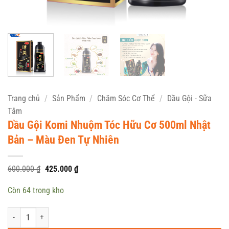
Trang chủ
/
Sản Phẩm
/
Chăm Sóc Cơ Thể
/
Dầu Gội - Sữa
Tắm
Dầu Gội Komi Nhuộm Tóc Hữu Cơ 500ml Nhật
Bản – Màu Đen Tự Nhiên
Giá
Giá
600.000
₫
425.000
₫
gốc
hiện
là:
tại
Còn 64 trong kho
600.000 ₫.
là:
425.000 ₫.
Dầu Gội Komi Nhuộm Tóc Hữu Cơ 500ml Nhật Bản - Màu Đen Tự Nhiên số lư