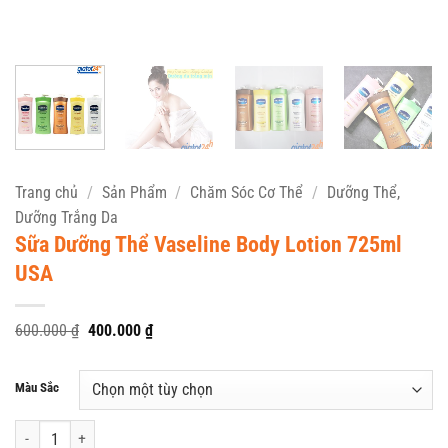
Trang chủ
/
Sản Phẩm
/
Chăm Sóc Cơ Thể
/
Dưỡng Thể,
Dưỡng Trắng Da
Sữa Dưỡng Thể Vaseline Body Lotion 725ml
USA
Giá
Giá
600.000
₫
400.000
₫
gốc
hiện
là:
tại
600.000 ₫.
là:
Màu Sắc
400.000 ₫.
Sữa Dưỡng Thể Vaseline Body Lotion 725ml USA số lượng