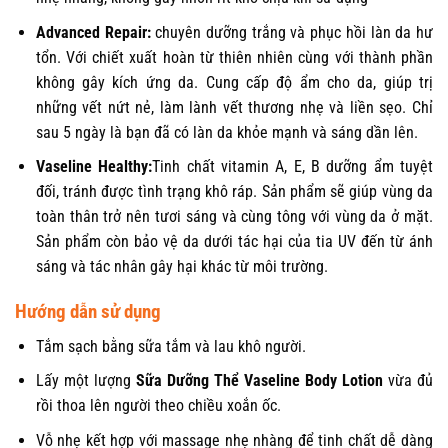
Advanced Repair:
chuyên dưỡng trắng và phục hồi làn da hư
tổn. Với chiết xuất hoàn từ thiên nhiên cùng với thành phần
không gây kích ứng da. Cung cấp độ ẩm cho da, giúp trị
những vết nứt nẻ, làm lành vết thương nhẹ và liền sẹo. Chỉ
sau 5 ngày là bạn đã có làn da khỏe mạnh và sáng dần lên.
Vaseline Healthy:
Tinh chất vitamin A, E, B dưỡng ẩm tuyệt
đối, tránh được tình trạng khô ráp. Sản phẩm sẽ giúp vùng da
toàn thân trở nên tươi sáng và cùng tông với vùng da ở mặt.
Sản phẩm còn bảo vệ da dưới tác hại của tia UV đến từ ánh
sáng và tác nhân gây hại khác từ môi trường.
Hướng dẫn sử dụng
Tắm sạch bằng sữa tắm và lau khô người.
Lấy một lượng
Sữa Dưỡng Thể Vaseline Body Lotion
vừa đủ
rồi thoa lên người theo chiều xoắn ốc.
Vỗ nhẹ kết hợp với massage nhẹ nhàng để tinh chất dễ dàng