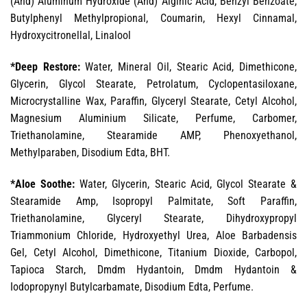
(And) Aluminum Hydroxide (And) Alginic Acid, Benzyl Benzoate,
Butylphenyl Methylpropional, Coumarin, Hexyl Cinnamal,
Hydroxycitronellal, Linalool
*Deep Restore:
Water, Mineral Oil, Stearic Acid, Dimethicone,
Glycerin, Glycol Stearate, Petrolatum, Cyclopentasiloxane,
Microcrystalline Wax, Paraffin, Glyceryl Stearate, Cetyl Alcohol,
Magnesium Aluminium Silicate, Perfume, Carbomer,
Triethanolamine, Stearamide AMP, Phenoxyethanol,
Methylparaben, Disodium Edta, BHT.
*Aloe Soothe:
Water, Glycerin, Stearic Acid, Glycol Stearate &
Stearamide Amp, Isopropyl Palmitate, Soft Paraffin,
Triethanolamine, Glyceryl Stearate, Dihydroxypropyl
Triammonium Chloride, Hydroxyethyl Urea, Aloe Barbadensis
Gel, Cetyl Alcohol, Dimethicone, Titanium Dioxide, Carbopol,
Tapioca Starch, Dmdm Hydantoin, Dmdm Hydantoin &
Iodopropynyl Butylcarbamate, Disodium Edta, Perfume.