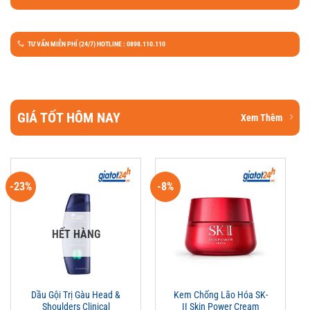
TƯ VẤN MIỄN PHÍ (24/7) HOTLINE : 0898.110.110
GIÁ TỐT HÔM NAY
Xem Thêm
-23%
-8%
HẾT HÀNG
Dầu Gội Trị Gàu Head &
Kem Chống Lão Hóa SK-
Shoulders Clinical
II Skin Power Cream