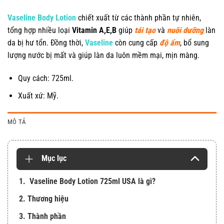
Vaseline Body Lotion
chiết xuất từ các thành phần tự nhiên,
tổng hợp nhiều loại
Vitamin A,E,B
giúp
tái tạo
và
nuôi dưỡng
làn
da bị hư tổn. Đồng thời,
Vaseline
còn cung cấp
độ ẩm
, bổ sung
lượng nước bị mất và giúp làn da luôn mềm mại, mịn màng.
Quy cách: 725ml.
Xuất xứ: Mỹ.
MÔ TẢ
Mục lục
1. Vaseline Body Lotion 725ml USA là gì?
2. Thương hiệu
3. Thành phần