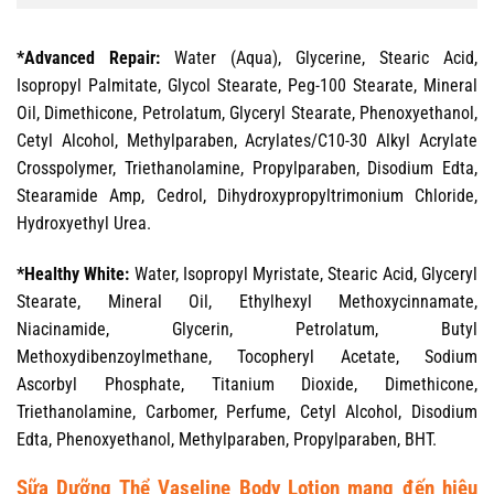
*Advanced Repair:
Water (Aqua), Glycerine, Stearic Acid,
Isopropyl Palmitate, Glycol Stearate, Peg-100 Stearate, Mineral
Oil, Dimethicone, Petrolatum, Glyceryl Stearate, Phenoxyethanol,
Cetyl Alcohol, Methylparaben, Acrylates/C10-30 Alkyl Acrylate
Crosspolymer, Triethanolamine, Propylparaben, Disodium Edta,
Stearamide Amp, Cedrol, Dihydroxypropyltrimonium Chloride,
Hydroxyethyl Urea.
*Healthy White:
Water, Isopropyl Myristate, Stearic Acid, Glyceryl
Stearate, Mineral Oil, Ethylhexyl Methoxycinnamate,
Niacinamide, Glycerin, Petrolatum, Butyl
Methoxydibenzoylmethane, Tocopheryl Acetate, Sodium
Ascorbyl Phosphate, Titanium Dioxide, Dimethicone,
Triethanolamine, Carbomer, Perfume, Cetyl Alcohol, Disodium
Edta, Phenoxyethanol, Methylparaben, Propylparaben, BHT.
Sữa Dưỡng Thể Vaseline Body Lotion mang đến hiệu