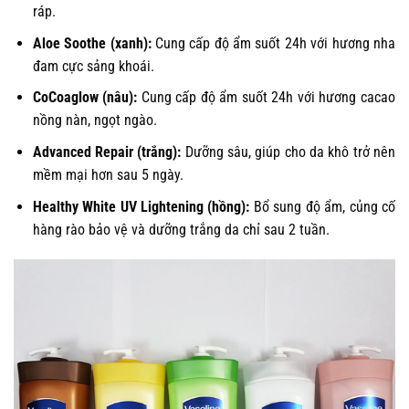
ráp.
Aloe Soothe (xanh):
Cung cấp độ ẩm suốt 24h với hương nha
đam cực sảng khoái.
CoCoaglow (nâu):
Cung cấp độ ẩm suốt 24h với hương cacao
nồng nàn, ngọt ngào.
Advanced Repair (trắng):
Dưỡng sâu, giúp cho da khô trở nên
mềm mại hơn sau 5 ngày.
Healthy White UV Lightening (hồng):
Bổ sung độ ẩm, củng cố
hàng rào bảo vệ và dưỡng trắng da chỉ sau 2 tuần.