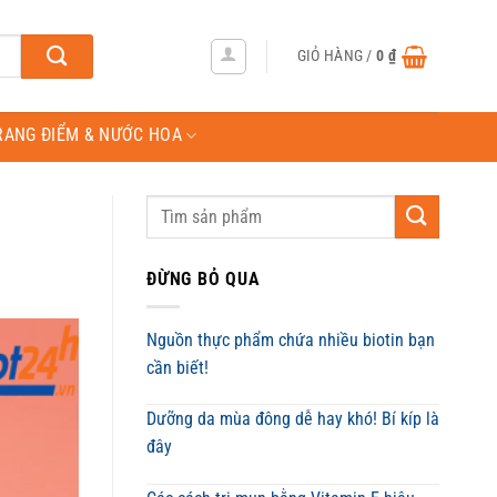
GIỎ HÀNG /
0
₫
RANG ĐIỂM & NƯỚC HOA
ĐỪNG BỎ QUA
Nguồn thực phẩm chứa nhiều biotin bạn
cần biết!
Dưỡng da mùa đông dễ hay khó! Bí kíp là
đây