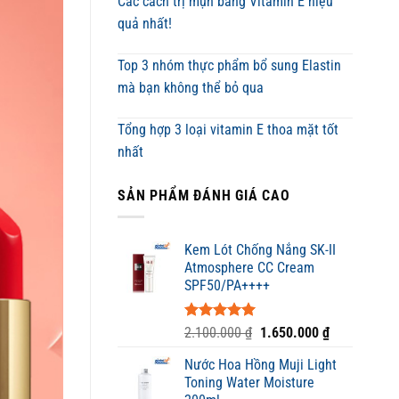
Các cách trị mụn bằng Vitamin E hiệu
quả nhất!
Top 3 nhóm thực phẩm bổ sung Elastin
mà bạn không thể bỏ qua
Tổng hợp 3 loại vitamin E thoa mặt tốt
nhất
SẢN PHẨM ĐÁNH GIÁ CAO
Kem Lót Chống Nắng SK-II
Atmosphere CC Cream
SPF50/PA++++
Được xếp
Giá
Giá
2.100.000
₫
1.650.000
₫
hạng
5.00
gốc
hiện
5 sao
Nước Hoa Hồng Muji Light
là:
tại
Toning Water Moisture
2.100.000 ₫.
là: