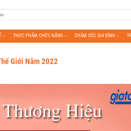
Ể
THỰC PHẨM CHỨC NĂNG
CHĂM SÓC GIA ĐÌNH
T
Thế Giới Năm 2022