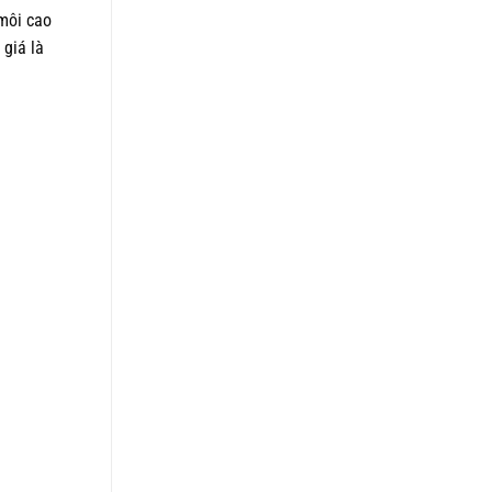
 môi cao
 giá là