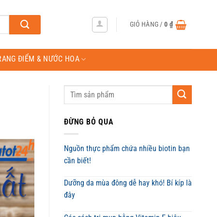
GIỎ HÀNG /
0
₫
RANG ĐIỂM & NƯỚC HOA
ĐỪNG BỎ QUA
Nguồn thực phẩm chứa nhiều biotin bạn
cần biết!
Dưỡng da mùa đông dễ hay khó! Bí kíp là
đây