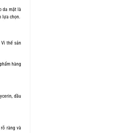
o da mặt là
n lựa chọn.
 Vì thế sản
c phẩm hàng
ycerin, dầu
 rõ ràng và