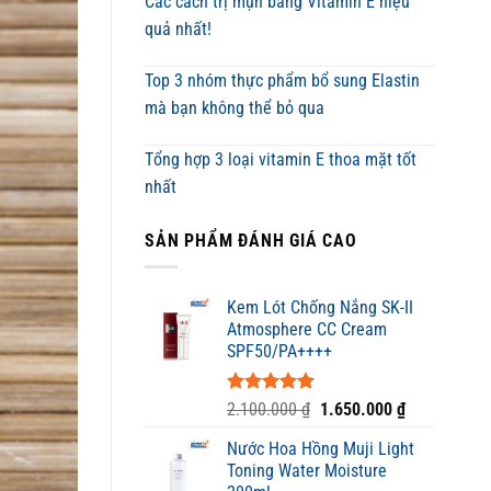
Các cách trị mụn bằng Vitamin E hiệu
quả nhất!
Top 3 nhóm thực phẩm bổ sung Elastin
mà bạn không thể bỏ qua
Tổng hợp 3 loại vitamin E thoa mặt tốt
nhất
SẢN PHẨM ĐÁNH GIÁ CAO
Kem Lót Chống Nắng SK-II
Atmosphere CC Cream
SPF50/PA++++
Được xếp
Giá
Giá
2.100.000
₫
1.650.000
₫
hạng
5.00
gốc
hiện
5 sao
Nước Hoa Hồng Muji Light
là:
tại
Toning Water Moisture
2.100.000 ₫.
là: