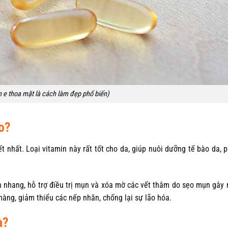
n e thoa mặt là cách làm đẹp phổ biến)
o?
ết nhất. Loại vitamin này rất tốt cho da, giúp nuôi dưỡng tế bào da, 
àn nhang, hỗ trợ điều trị mụn và xóa mờ các vết thâm do sẹo mụn gây 
àng, giảm thiểu các nếp nhăn, chống lại sự lão hóa.
à?