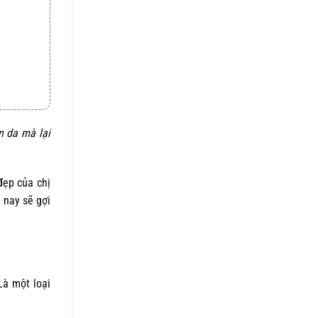
5 sao
là:
tại
1.050.000 ₫.
là:
820.000 ₫.
n da mà lại
đẹp của chị
 nay sẽ gợi
Là một loại