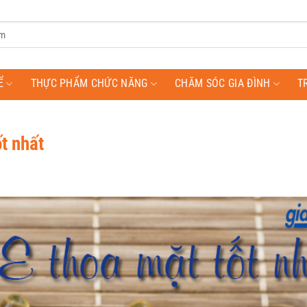
Ể
THỰC PHẨM CHỨC NĂNG
CHĂM SÓC GIA ĐÌNH
T
t nhất