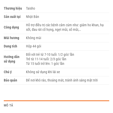
Thương hiệu
Taisho
Sản xuất tại
Nhật Bản
Hỗ trợ điều trị các bệnh cảm cúm như: giảm ho khan, hạ
Công dụng
sốt, đau rát cổ họng, ngẹt mũi, sổ mũi,…
Mùi hương
Không mùi
Dung tích
Hộp 44 gói
Đối với trẻ từ 7-10 tuổi: 1/2 gói/ lần
Hướng dẫn
Trẻ từ 11-14 tuổi: 2/3 gói/ lần
sử dụng
Từ 15 tuổi trở lên: 1 gói/ lần
Chú ý
Không sử dụng khi lái xe
Bảo quản
Để nơi khô ráo, thoáng mát, tránh ánh sáng mặt trời
MÔ TẢ