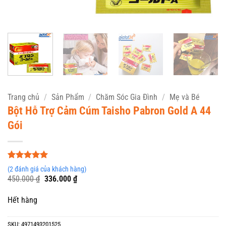
Trang chủ
/
Sản Phẩm
/
Chăm Sóc Gia Đình
/
Mẹ và Bé
Bột Hỗ Trợ Cảm Cúm Taisho Pabron Gold A 44
Gói
5
2
trên 5
(
2
đánh giá của khách hàng)
dựa trên
Giá
Giá
450.000
₫
336.000
₫
đánh giá
gốc
hiện
là:
tại
Hết hàng
450.000 ₫.
là:
336.000 ₫.
SKU:
4971493201525