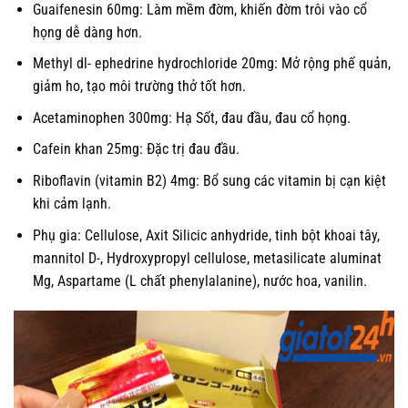
Guaifenesin 60mg: Làm mềm đờm, khiến đờm trôi vào cổ
họng dễ dàng hơn.
Methyl dl- ephedrine hydrochloride 20mg: Mở rộng phế quản,
giảm ho, tạo môi trường thở tốt hơn.
Acetaminophen 300mg: Hạ Sốt, đau đầu, đau cổ họng.
Cafein khan 25mg: Đặc trị đau đầu.
Riboflavin (vitamin B2) 4mg: Bổ sung các vitamin bị cạn kiệt
khi cảm lạnh.
Phụ gia: Cellulose, Axit Silicic anhydride, tinh bột khoai tây,
mannitol D-, Hydroxypropyl cellulose, metasilicate aluminat
Mg, Aspartame (L chất phenylalanine), nước hoa, vanilin.