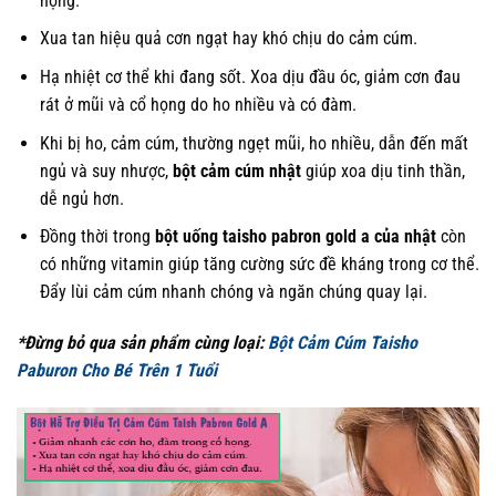
họng.
Xua tan hiệu quả cơn ngạt hay khó chịu do cảm cúm.
Hạ nhiệt cơ thể khi đang sốt. Xoa dịu đầu óc, giảm cơn đau
rát ở mũi và cổ họng do ho nhiều và có đàm.
Khi bị ho, cảm cúm, thường ngẹt mũi, ho nhiều, dẫn đến mất
ngủ và suy nhược,
bột cảm cúm nhật
giúp xoa dịu tinh thần,
dễ ngủ hơn.
Đồng thời trong
bột uống taisho pabron gold a của nhật
còn
có những vitamin giúp tăng cường sức đề kháng trong cơ thể.
Đẩy lùi cảm cúm nhanh chóng và ngăn chúng quay lại.
*Đừng bỏ qua sản phẩm cùng loại:
Bột Cảm Cúm Taisho
Paburon Cho Bé Trên 1 Tuổi