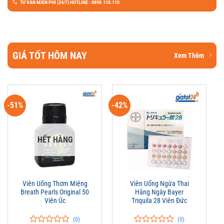
TƯ VẤN MIỄN PHÍ (24/7) HOTLINE : 0898.110.110
GIÁ TỐT HÔM NAY
Xem Thêm
-51%
-42%
HẾT HÀNG
Viên Uống Thơm Miệng
Viên Uống Ngừa Thai
Breath Pearls Original 50
Hằng Ngày Bayer
Viên Úc
Triquila 28 Viên Đức
(0)
(0)