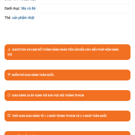
Danh mục:
Mẹ và Bé
Thẻ:
sản phẩm nhật
GIATOT24H.VN CAM KẾT CHÍNH HÃNG HOÀN TIỀN LÊN ĐẾN 200% NẾU PHÁT HIỆN HÀNG
GIẢ
MIỄN PHÍ GIAO HÀNG TOÀN QUỐC .
GIAO HÀNG 2H ÁP DỤNG VỚI KHU VỰC NỘI THÀNH TP.HCM
THỜI GIAN GIAO HÀNG TỪ 1-2 NGÀY TRONG TP.HCM VÀ 3-5 NGÀY TOÀN QUỐC