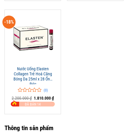
giá
giá
-18%
Nước Uống Elasten
Collagen Trẻ Hoá Căng
Bóng Da 25ml x 28 Ống
Đức
(0)
0
0
Giá
Giá
2.200.000
₫
1.810.000
₫
trên
gốc
hiện
ĐÃ BÁN 14
là:
tại
5
2.200.000 ₫.
là:
đánh
1.810.000 ₫.
giá
Thông tin sản phẩm