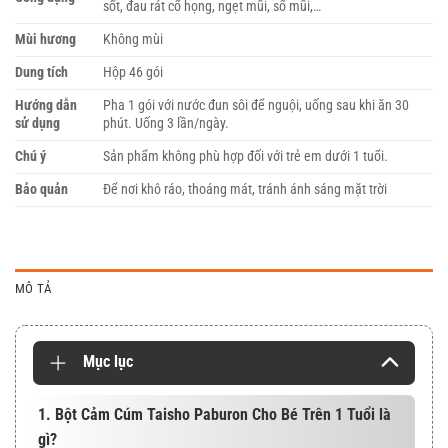
sốt, đau rát cổ họng, ngẹt mũi, sổ mũi,…
Mùi hương
Không mùi
Dung tích
Hộp 46 gói
Hướng dẫn
Pha 1 gói với nước đun sôi để nguội, uống sau khi ăn 30
sử dụng
phút. Uống 3 lần/ngày.
Chú ý
Sản phẩm không phù hợp đối với trẻ em dưới 1 tuổi.
Bảo quản
Để nơi khô ráo, thoáng mát, tránh ánh sáng mặt trời
MÔ TẢ
Mục lục
1. Bột Cảm Cúm Taisho Paburon Cho Bé Trên 1 Tuổi là
gì?