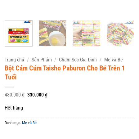
Trang chủ
/
Sản Phẩm
/
Chăm Sóc Gia Đình
/
Mẹ và Bé
Bột Cảm Cúm Taisho Paburon Cho Bé Trên 1
Tuổi
Giá
Giá
480.000
₫
330.000
₫
gốc
hiện
là:
tại
Hết hàng
480.000 ₫.
là:
330.000 ₫.
Danh mục:
Mẹ và Bé