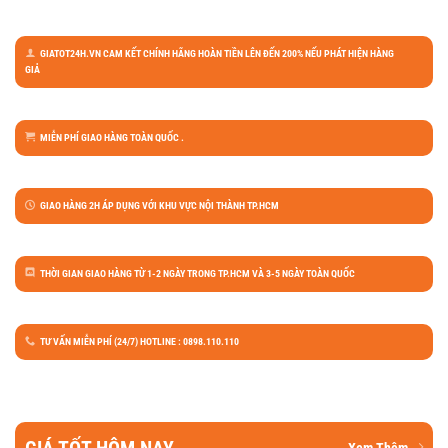
GIATOT24H.VN CAM KẾT CHÍNH HÃNG HOÀN TIỀN LÊN ĐẾN 200% NẾU PHÁT HIỆN HÀNG
GIẢ
MIỄN PHÍ GIAO HÀNG TOÀN QUỐC .
GIAO HÀNG 2H ÁP DỤNG VỚI KHU VỰC NỘI THÀNH TP.HCM
THỜI GIAN GIAO HÀNG TỪ 1-2 NGÀY TRONG TP.HCM VÀ 3-5 NGÀY TOÀN QUỐC
TƯ VẤN MIỄN PHÍ (24/7) HOTLINE : 0898.110.110