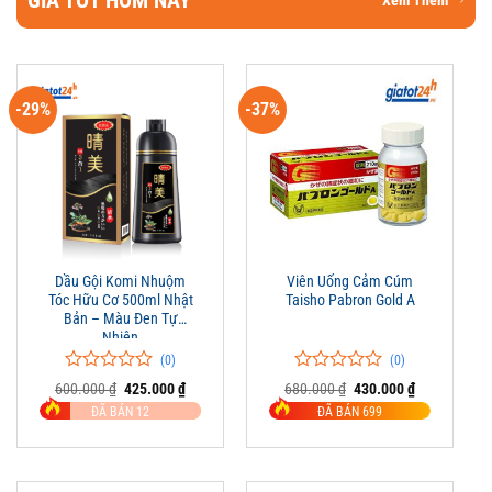
GIÁ TỐT HÔM NAY
Xem Thêm
-29%
-37%
Dầu Gội Komi Nhuộm
Viên Uống Cảm Cúm
Tóc Hữu Cơ 500ml Nhật
Taisho Pabron Gold A
Bản – Màu Đen Tự
Nhiên
(0)
(0)
0
0
0
0
Giá
Giá
Giá
Giá
600.000
₫
425.000
₫
680.000
₫
430.000
₫
trên
gốc
hiện
trên
gốc
hiện
ĐÃ BÁN 12
ĐÃ BÁN 699
là:
tại
là:
tại
5
5
600.000 ₫.
là:
680.000 ₫.
là:
đánh
đánh
425.000 ₫.
430.000 ₫.
giá
giá