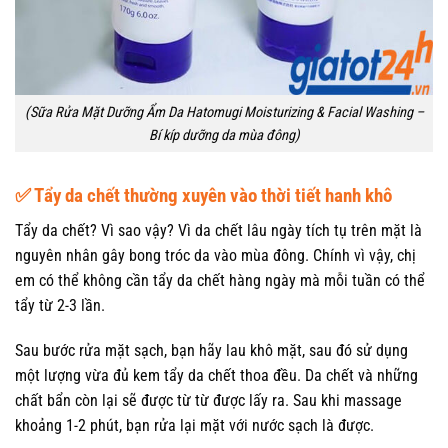
(Sữa Rửa Mặt Dưỡng Ẩm Da Hatomugi Moisturizing & Facial Washing –
Bí kíp dưỡng da mùa đông)
✅ Tẩy da chết thường xuyên vào thời tiết hanh khô
Tẩy da chết? Vì sao vậy? Vì da chết lâu ngày tích tụ trên mặt là
nguyên nhân gây bong tróc da vào mùa đông. Chính vì vậy, chị
em có thể không cần tẩy da chết hàng ngày mà mỗi tuần có thể
tẩy từ 2-3 lần.
Sau bước rửa mặt sạch, bạn hãy lau khô mặt, sau đó sử dụng
một lượng vừa đủ kem tẩy da chết thoa đều. Da chết và những
chất bẩn còn lại sẽ được từ từ được lấy ra. Sau khi massage
khoảng 1-2 phút, bạn rửa lại mặt với nước sạch là được.