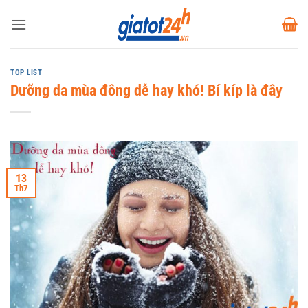
Bỏ
qua
nội
dung
TOP LIST
Dưỡng da mùa đông dễ hay khó! Bí kíp là đây
13
Th7