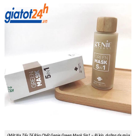
(Mặt Nạ Tẩy Tế Bào Chết Genie Green Mask 5in1 – Bí kíp dưỡng da mùa