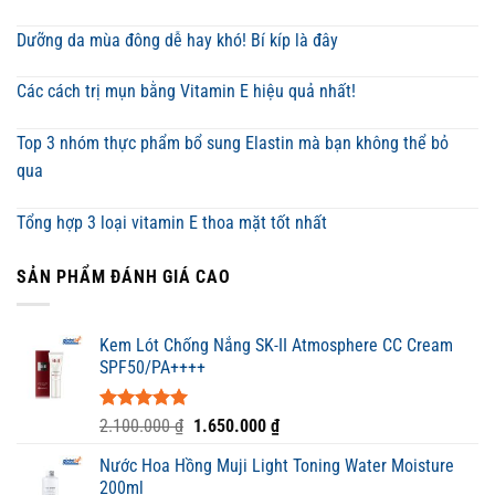
Dưỡng da mùa đông dễ hay khó! Bí kíp là đây
Các cách trị mụn bằng Vitamin E hiệu quả nhất!
Top 3 nhóm thực phẩm bổ sung Elastin mà bạn không thể bỏ
qua
Tổng hợp 3 loại vitamin E thoa mặt tốt nhất
SẢN PHẨM ĐÁNH GIÁ CAO
Kem Lót Chống Nắng SK-II Atmosphere CC Cream
SPF50/PA++++
Được xếp
Giá
Giá
2.100.000
₫
1.650.000
₫
hạng
5.00
gốc
hiện
5 sao
Nước Hoa Hồng Muji Light Toning Water Moisture
là:
tại
200ml
2.100.000 ₫.
là: