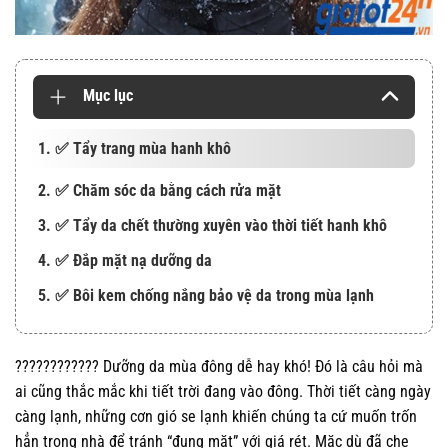
Mục lục
1. ✅ Tẩy trang mùa hanh khô
2. ✅ Chăm sóc da bằng cách rửa mặt
3. ✅ Tẩy da chết thường xuyên vào thời tiết hanh khô
4. ✅ Đắp mặt nạ dưỡng da
5. ✅ Bôi kem chống nắng bảo vệ da trong mùa lạnh
???????????? Dưỡng da mùa đông dễ hay khó! Đó là câu hỏi mà
ai cũng thắc mắc khi tiết trời đang vào đông. Thời tiết càng ngày
càng lạnh, những cơn gió se lạnh khiến chúng ta cứ muốn trốn
hẳn trong nhà để tránh “đụng mặt” với giá rét. Mặc dù đã che