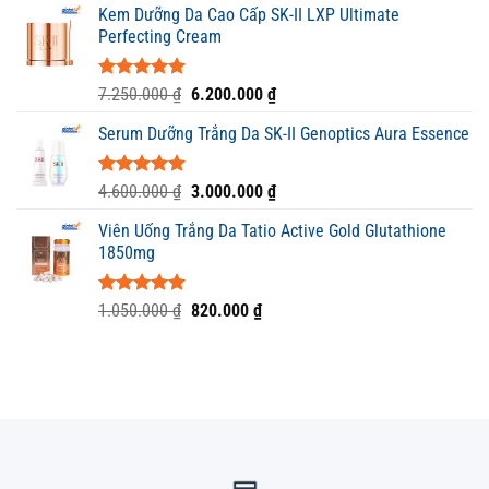
5 sao
Kem Dưỡng Da Cao Cấp SK-II LXP Ultimate
là:
tại
Perfecting Cream
300.000 ₫.
là:
200.000 ₫.
Được xếp
Giá
Giá
7.250.000
₫
6.200.000
₫
hạng
5.00
gốc
hiện
5 sao
Serum Dưỡng Trắng Da SK-II Genoptics Aura Essence
là:
tại
7.250.000 ₫.
là:
6.200.000 ₫.
Được xếp
Giá
Giá
4.600.000
₫
3.000.000
₫
hạng
5.00
gốc
hiện
5 sao
Viên Uống Trắng Da Tatio Active Gold Glutathione
là:
tại
1850mg
4.600.000 ₫.
là:
3.000.000 ₫.
Được xếp
Giá
Giá
1.050.000
₫
820.000
₫
hạng
5.00
gốc
hiện
5 sao
là:
tại
1.050.000 ₫.
là:
820.000 ₫.