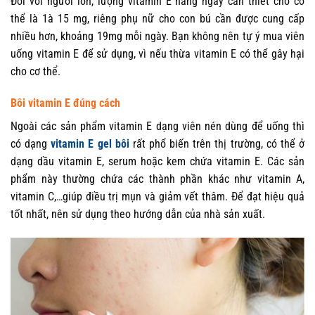
Đối với người lớn, lượng vitamin E hàng ngày cần thiết cho cơ
thể là 1à 15 mg, riêng phụ nữ cho con bú cần được cung cấp
nhiều hơn, khoảng 19mg mỗi ngày. Bạn không nên tự ý mua viên
uống vitamin E để sử dụng, vì nếu thừa vitamin E có thể gây hại
cho cơ thể.
Bôi vitamin E đúng cách
Ngoài các sản phẩm vitamin E dạng viên nén dùng để uống thì
có dạng
vitamin E gel bôi
rất phổ biến trên thị trường, có thể ở
dạng dầu vitamin E, serum hoặc kem chứa vitamin E. Các sản
phẩm này thường chứa các thành phần khác như vitamin A,
vitamin C,…giúp điều trị mụn và giảm vết thâm. Để đạt hiệu quả
tốt nhất, nên sử dụng theo hướng dẫn của nhà sản xuất.