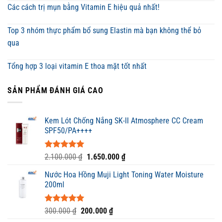
Các cách trị mụn bằng Vitamin E hiệu quả nhất!
Top 3 nhóm thực phẩm bổ sung Elastin mà bạn không thể bỏ
qua
Tổng hợp 3 loại vitamin E thoa mặt tốt nhất
SẢN PHẨM ĐÁNH GIÁ CAO
Kem Lót Chống Nắng SK-II Atmosphere CC Cream
SPF50/PA++++
Được xếp
Giá
Giá
2.100.000
₫
1.650.000
₫
hạng
5.00
gốc
hiện
5 sao
Nước Hoa Hồng Muji Light Toning Water Moisture
là:
tại
200ml
2.100.000 ₫.
là:
1.650.000 ₫.
Được xếp
Giá
Giá
300.000
₫
200.000
₫
hạng
5.00
gốc
hiện