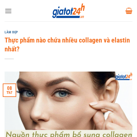
Bỏ
qua
nội
dung
LÀM ĐẸP
Thực phẩm nào chứa nhiều collagen và elastin
nhất?
08
Th7