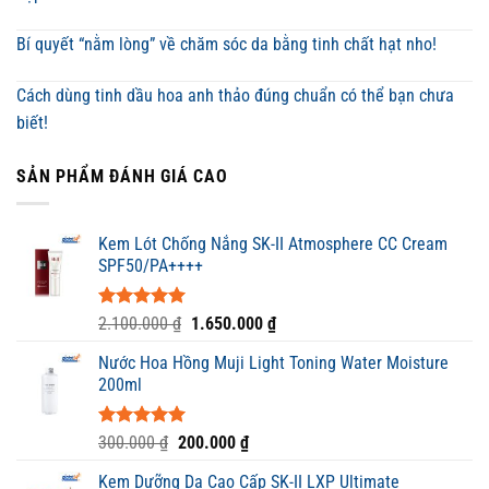
Bí quyết “nằm lòng” về chăm sóc da bằng tinh chất hạt nho!
Cách dùng tinh dầu hoa anh thảo đúng chuẩn có thể bạn chưa
biết!
SẢN PHẨM ĐÁNH GIÁ CAO
Kem Lót Chống Nắng SK-II Atmosphere CC Cream
SPF50/PA++++
Được xếp
Giá
Giá
2.100.000
₫
1.650.000
₫
hạng
5.00
gốc
hiện
5 sao
Nước Hoa Hồng Muji Light Toning Water Moisture
là:
tại
200ml
2.100.000 ₫.
là:
1.650.000 ₫.
Được xếp
Giá
Giá
300.000
₫
200.000
₫
hạng
5.00
gốc
hiện
5 sao
Kem Dưỡng Da Cao Cấp SK-II LXP Ultimate
là:
tại