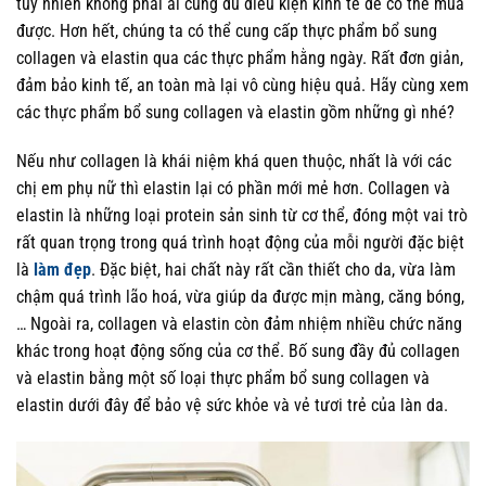
tuy nhiên không phải ai cũng đủ điều kiện kinh tế để có thể mua
được. Hơn hết, chúng ta có thể cung cấp thực phẩm bổ sung
collagen và elastin qua các thực phẩm hằng ngày. Rất đơn giản,
đảm bảo kinh tế, an toàn mà lại vô cùng hiệu quả. Hãy cùng xem
các thực phẩm bổ sung collagen và elastin gồm những gì nhé?
Nếu như collagen là khái niệm khá quen thuộc, nhất là với các
chị em phụ nữ thì elastin lại có phần mới mẻ hơn. Collagen và
elastin là những loại protein sản sinh từ cơ thể, đóng một vai trò
rất quan trọng trong quá trình hoạt động của mỗi người đặc biệt
là
làm đẹp
. Đặc biệt, hai chất này rất cần thiết cho da, vừa làm
chậm quá trình lão hoá, vừa giúp da được mịn màng, căng bóng,
… Ngoài ra, collagen và elastin còn đảm nhiệm nhiều chức năng
khác trong hoạt động sống của cơ thể. Bố sung đầy đủ collagen
và elastin bằng một số loại thực phẩm bổ sung collagen và
elastin dưới đây để bảo vệ sức khỏe và vẻ tươi trẻ của làn da.