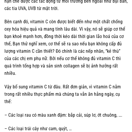
hạn chế được các tác động từ môi trường bên ngoài như bụi bẩn,
các tia UVA, UVB từ mặt trời.
Bên cạnh đó, vitamin C còn được biết đến như một chất chống
oxy hóa hiệu quả và mang tính lâu dài. Vì vậy, nó sẽ giúp cơ thể
bạn khoẻ mạnh hơn, đồng thời kéo dài thời gian lão hoá của cơ
thể, Bạn thử nghĩ xem, cơ thể sẽ ra sao nếu bạn không cấp đủ
lượng vitamin C cần thiết? Đó chính là các nếp nhăn, “kẻ thù”
của các chị em phụ nữ. Bởi nếu cơ thể không đủ vitamin C thì
quá trình tổng hợp và sản sinh collagen sẽ bị ảnh hưởng rất
nhiều.
Vậy bổ sung vitamin C từ đâu. Rất đơn giản, vì vitamin C nằm
trong rất nhiều thực phẩm mà chúng ta vẫn ăn hằng ngày, cụ
thể:
– Các loại rau có màu xanh đậm: bắp cải, súp lơ, ớt chuông, ….
– Các loại trái cây như cam, quýt, …