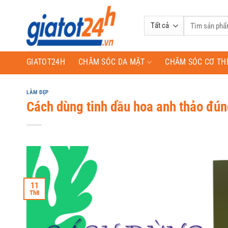
Bỏ
qua
Tìm
nội
kiếm:
dung
GIATOT24H
CHĂM SÓC DA MẶT
CHĂM SÓC CƠ TH
LÀM ĐẸP
Cách dùng tinh dầu hoa anh thảo đún
11
Th8