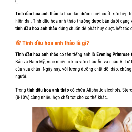
Tinh dầu hoa anh thảo
là loại dầu được chiết xuất trực tiếp 
hiện đại. Tinh dầu hoa anh thảo thường được bán dưới dạng v
tinh dầu hoa anh thảo
đúng chuẩn để phát huy được hết tác 
🌸 Tinh dầu hoa anh thảo là gì?
Tinh dầu hoa anh thảo
có tên tiếng anh là
Evening Primrose 
Bắc và Nam Mỹ, mọc nhiều ở khu vực châu Âu và châu Á. Từ th
của vua chúa. Ngày nay, với lượng dưỡng chất dồi dào, chún
người.
Trong
tinh dầu hoa anh thảo
có chứa Aliphatic alcohols, Stero
(8-10%) cùng nhiều hợp chất tốt cho cơ thể khác.