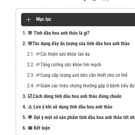
Mục lục
1. 🌸 Tinh dầu hoa anh thảo là gì?
2. 🌸Tác dụng đầy ấn tượng của tinh dầu hoa anh thảo
2.1. 🌱Cải thiện sức khỏe làn da
2.2. 🌱Tăng cường sức khỏe tim mạch
2.3. 🌱Cung cấp lượng axit béo cần thiết cho cơ thể
2.4. 🌱Giảm các triệu chứng thường gặp ở bệnh tiểu đ
3. ☑️ Cách dùng tinh dầu hoa anh thảo đúng chuẩn
4. ⚠️ Lưu ý khi sử dụng tinh dầu hoa anh thảo
5. 🌟 Gợi ý một số sản phẩm tinh dầu hoa anh thảo tốt nh
6. 📅 Kết luận