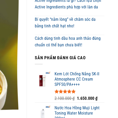
Active ingredients là gì? Cách lựa chọn
Active Ingredients phù hợp với làn da
Bí quyết “nằm lòng” về chăm sóc da
bằng tinh chất hạt nho!
Cách dùng tinh dầu hoa anh thảo đúng
chuẩn có thể bạn chưa biết!
SẢN PHẨM ĐÁNH GIÁ CAO
Kem Lót Chống Nắng SK-II
Atmosphere CC Cream
SPF50/PA++++
Được xếp
Giá
Giá
2.100.000
₫
1.650.000
₫
hạng
5.00
gốc
hiện
5 sao
Nước Hoa Hồng Muji Light
là:
tại
Toning Water Moisture
2.100.000 ₫.
là: