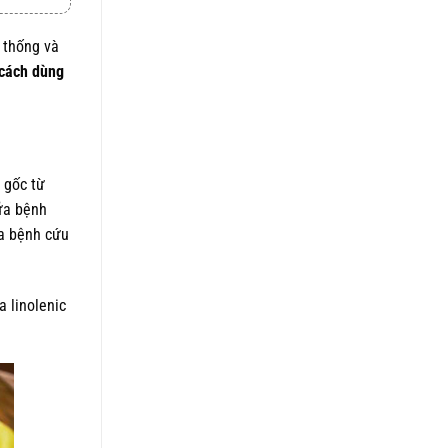
5 sao
là:
tại
1.050.000 ₫.
là:
n thống và
820.000 ₫.
cách dùng
 gốc từ
hữa bệnh
ữa bệnh cứu
a linolenic