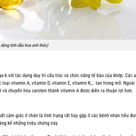
dùng tinh dầu hoa anh thảo)
-6 với tác dụng duy trì cấu trúc và chức năng tế bào của khớp. Các a
oại vitamin A, vitamin D, vitamin E, vitamin K,… tan trong mỡ. Ngoài 
t và chuyển hóa caroten thành vitamin A được diễn ra thuận lợi hơn.
mất cảm giác ở chân là tình trạng rất hay gặp ở các bệnh nhân tiểu đ
áng kể những triệu chứng này.