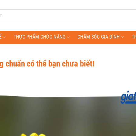
Ể
THỰC PHẨM CHỨC NĂNG
CHĂM SÓC GIA ĐÌNH
T
g chuẩn có thể bạn chưa biết!