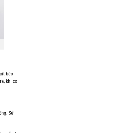
xit béo
ra, khi cơ
ường. Sử