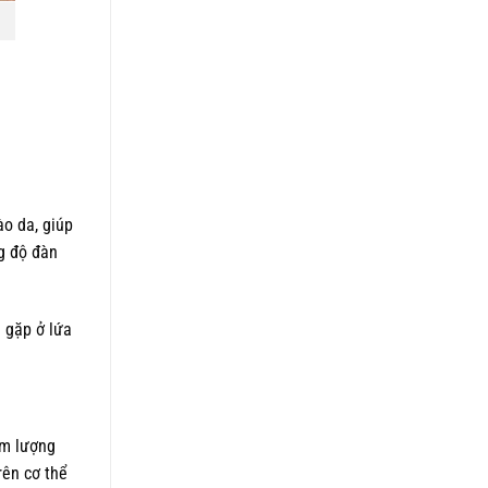
ào da, giúp
ng độ đàn
 gặp ở lứa
ảm lượng
rên cơ thể