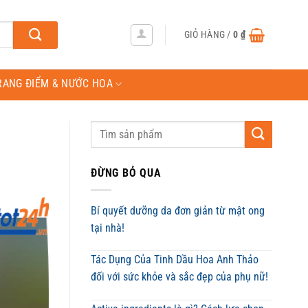
GIỎ HÀNG /
0
₫
RANG ĐIỂM & NƯỚC HOA
ĐỪNG BỎ QUA
Bí quyết dưỡng da đơn giản từ mật ong
tại nhà!
Tác Dụng Của Tinh Dầu Hoa Anh Thảo
đối với sức khỏe và sắc đẹp của phụ nữ!