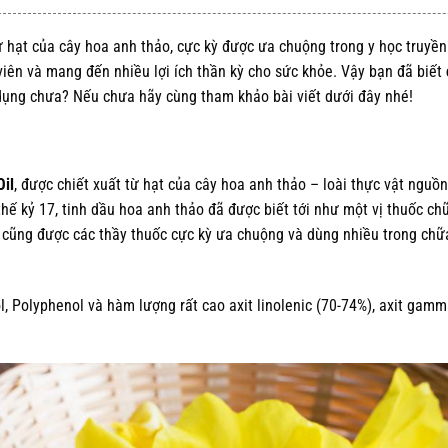
từ hạt của cây hoa anh thảo, cực kỳ được ưa chuộng trong y học truyề
iên và mang đến nhiều lợi ích thần kỳ cho sức khỏe. Vậy bạn đã biết
dụng chưa? Nếu chưa hãy cùng tham khảo bài viết dưới đây nhé!
Oil
, được chiết xuất từ hạt của cây hoa anh thảo – loài thực vật nguồn
ế kỷ 17, tinh dầu hoa anh thảo đã được biết tới như một vị thuốc c
g cũng được các thầy thuốc cực kỳ ưa chuộng và dùng nhiều trong ch
l, Polyphenol và hàm lượng rất cao axit linolenic (70-74%), axit gamm