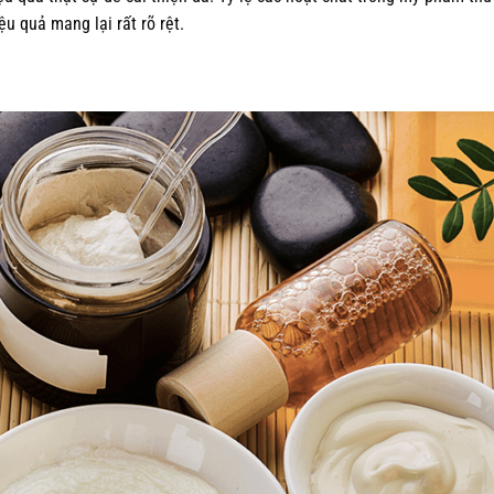
u quả mang lại rất rõ rệt.