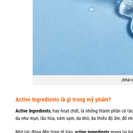
(Khái n
Active Ingredients là gì trong mỹ phẩm?
Active Ingredients
, hay hoạt chất, là những thành phần có tá
da như mụn, lão hóa, nám sạm, da khô, da thiếu độ ẩm, đổ n
Nhờ tác động đến từng tế bào,
active ingredients
mang lại hi