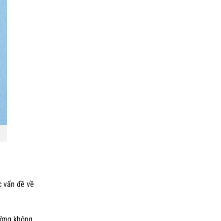
c vấn đề về
ường không