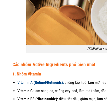
(Khái niệm Act
Các nhóm Active Ingredients phổ biến nhất
1. Nhóm Vitamin
Vitamin A (Retinol/Retinoids):
chống lão hoá, làm mờ nếp n
Vitamin C:
làm sáng da, chống oxy hoá, làm mờ thâm, đồng
Vitamin B3 (Niacinamide):
điều tiềt dầu, giảm mụn, làm sá