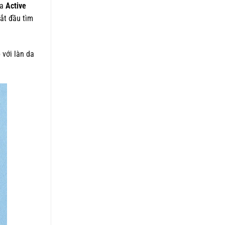
5 sao
ứa
Active
là:
tại
1.050.000 ₫.
là:
bắt đầu tìm
820.000 ₫.
 với làn da