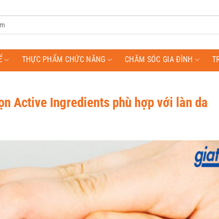
Ể
THỰC PHẨM CHỨC NĂNG
CHĂM SÓC GIA ĐÌNH
T
ọn Active Ingredients phù hợp với làn da