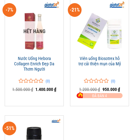
-7%
-21%
HẾT HÀNG
Nước Uống Hebora
Viên uống Biosotrex hỗ
Collagen Enrich Đẹp Da
trợ cải thiện mụn của Mỹ
Thơm Người
(0)
(0)
0
0
0
0
Giá
Giá
Giá
Giá
1.500.000
₫
1.400.000
₫
1.200.000
₫
950.000
₫
trên
gốc
hiện
trên
gốc
hiện
ĐÃ BÁN 4
là:
tại
là:
tại
5
5
1.500.000 ₫.
là:
1.200.000 ₫.
là:
đánh
đánh
1.400.000 ₫.
950.000 ₫.
giá
giá
-51%