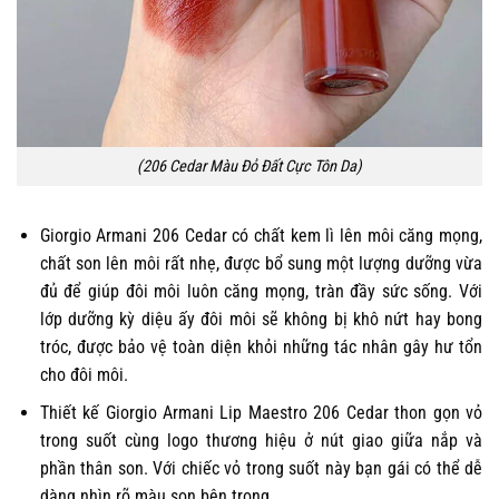
(206 Cedar Màu Đỏ Đất Cực Tôn Da)
Giorgio Armani 206 Cedar có chất kem lì lên môi căng mọng,
chất son lên môi rất nhẹ, được bổ sung một lượng dưỡng vừa
đủ để giúp đôi môi luôn căng mọng, tràn đầy sức sống. Với
lớp dưỡng kỳ diệu ấy đôi môi sẽ không bị khô nứt hay bong
tróc, được bảo vệ toàn diện khỏi những tác nhân gây hư tổn
cho đôi môi.
Thiết kế Giorgio Armani Lip Maestro 206 Cedar thon gọn vỏ
trong suốt cùng logo thương hiệu ở nút giao giữa nắp và
phần thân son. Với chiếc vỏ trong suốt này bạn gái có thể dễ
dàng nhìn rõ màu son bên trong.