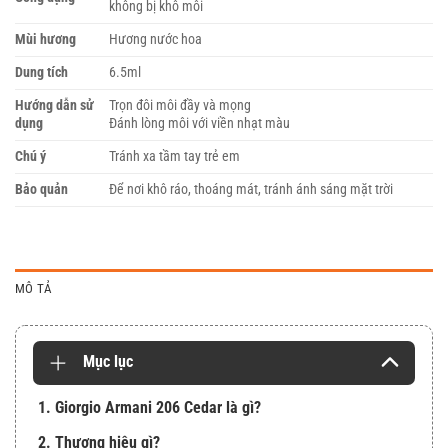
không bị khô môi
Mùi hương
Hương nước hoa
Dung tích
6.5ml
Hướng dẫn sử
Trọn đôi môi đầy và mọng
dụng
Đánh lòng môi với viền nhạt màu
Chú ý
Tránh xa tầm tay trẻ em
Bảo quản
Để nơi khô ráo, thoáng mát, tránh ánh sáng mặt trời
MÔ TẢ
Mục lục
1. Giorgio Armani 206 Cedar là gì?
2. Thương hiệu gì?