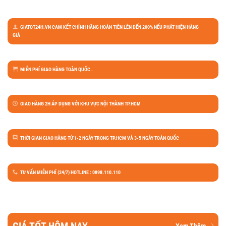
GIATOT24H.VN CAM KẾT CHÍNH HÃNG HOÀN TIỀN LÊN ĐẾN 200% NẾU PHÁT HIỆN HÀNG
GIẢ
MIỄN PHÍ GIAO HÀNG TOÀN QUỐC .
GIAO HÀNG 2H ÁP DỤNG VỚI KHU VỰC NỘI THÀNH TP.HCM
THỜI GIAN GIAO HÀNG TỪ 1-2 NGÀY TRONG TP.HCM VÀ 3-5 NGÀY TOÀN QUỐC
TƯ VẤN MIỄN PHÍ (24/7) HOTLINE : 0898.110.110