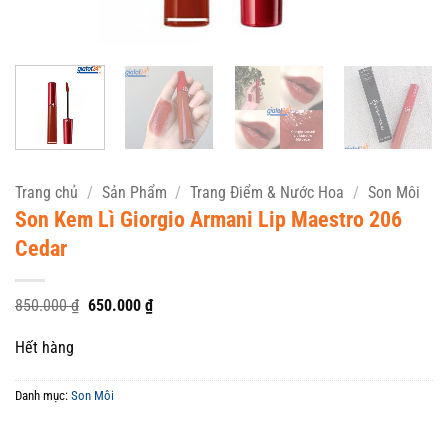
Trang chủ
/
Sản Phẩm
/
Trang Điểm & Nước Hoa
/
Son Môi
Son Kem Lì Giorgio Armani Lip Maestro 206
Cedar
Giá
Giá
850.000
₫
650.000
₫
gốc
hiện
là:
tại
Hết hàng
850.000 ₫.
là:
650.000 ₫.
Danh mục:
Son Môi