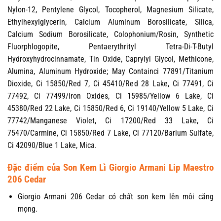
Nylon-12, Pentylene Glycol, Tocopherol, Magnesium Silicate,
Ethylhexylglycerin, Calcium Aluminum Borosilicate, Silica,
Calcium Sodium Borosilicate, Colophonium/Rosin, Synthetic
Fluorphlogopite, Pentaerythrityl Tetra-Di-T-Butyl
Hydroxyhydrocinnamate, Tin Oxide, Caprylyl Glycol, Methicone,
Alumina, Aluminum Hydroxide; May Containci 77891/Titanium
Dioxide, Ci 15850/Red 7, Ci 45410/Red 28 Lake, Ci 77491, Ci
77492, Ci 77499/Iron Oxides, Ci 15985/Yellow 6 Lake, Ci
45380/Red 22 Lake, Ci 15850/Red 6, Ci 19140/Yellow 5 Lake, Ci
77742/Manganese Violet, Ci 17200/Red 33 Lake, Ci
75470/Carmine, Ci 15850/Red 7 Lake, Ci 77120/Barium Sulfate,
Ci 42090/Blue 1 Lake, Mica.
Đặc điểm của Son Kem Lì Giorgio Armani Lip Maestro
206 Cedar
Giorgio Armani 206 Cedar có chất son kem lên môi căng
mọng.