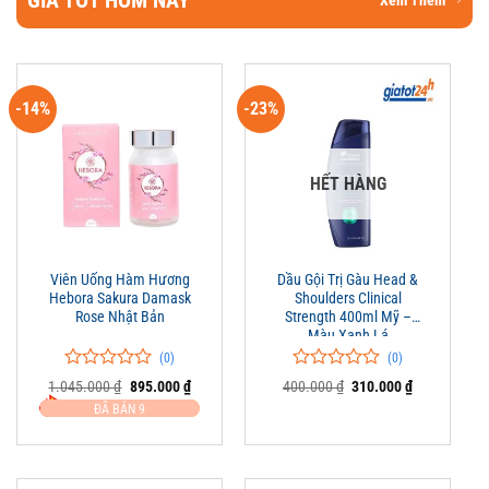
GIÁ TỐT HÔM NAY
Xem Thêm
-14%
-23%
HẾT HÀNG
Viên Uống Hàm Hương
Dầu Gội Trị Gàu Head &
Hebora Sakura Damask
Shoulders Clinical
Rose Nhật Bản
Strength 400ml Mỹ –
Màu Xanh Lá
(0)
(0)
0
0
0
0
Giá
Giá
Giá
Giá
1.045.000
₫
895.000
₫
400.000
₫
310.000
₫
trên
gốc
hiện
trên
gốc
hiện
ĐÃ BÁN 9
là:
tại
là:
tại
5
5
1.045.000 ₫.
là:
400.000 ₫.
là:
đánh
đánh
895.000 ₫.
310.000 ₫.
giá
giá