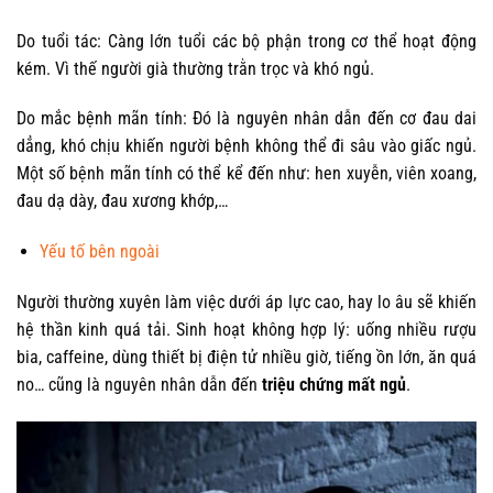
Do tuổi tác: Càng lớn tuổi các bộ phận trong cơ thể hoạt động
kém. Vì thế người già thường trằn trọc và khó ngủ.
Do mắc bệnh mãn tính: Đó là nguyên nhân dẫn đến cơ đau dai
dẳng, khó chịu khiến người bệnh không thể đi sâu vào giấc ngủ.
Một số bệnh mãn tính có thể kể đến như: hen xuyễn, viên xoang,
đau dạ dày, đau xương khớp,…
Yếu tố bên ngoài
Người thường xuyên làm việc dưới áp lực cao, hay lo âu sẽ khiến
hệ thần kinh quá tải. Sinh hoạt không hợp lý: uống nhiều rượu
bia, caffeine, dùng thiết bị điện tử nhiều giờ, tiếng ồn lớn, ăn quá
no… cũng là nguyên nhân dẫn đến
triệu chứng mất ngủ
.