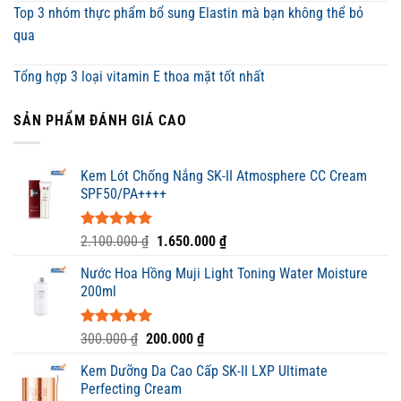
Top 3 nhóm thực phẩm bổ sung Elastin mà bạn không thể bỏ
qua
Tổng hợp 3 loại vitamin E thoa mặt tốt nhất
SẢN PHẨM ĐÁNH GIÁ CAO
Kem Lót Chống Nắng SK-II Atmosphere CC Cream
SPF50/PA++++
Được xếp
Giá
Giá
2.100.000
₫
1.650.000
₫
hạng
5.00
gốc
hiện
5 sao
Nước Hoa Hồng Muji Light Toning Water Moisture
là:
tại
200ml
2.100.000 ₫.
là:
1.650.000 ₫.
Được xếp
Giá
Giá
300.000
₫
200.000
₫
hạng
5.00
gốc
hiện
5 sao
Kem Dưỡng Da Cao Cấp SK-II LXP Ultimate
là:
tại
Perfecting Cream
300.000 ₫.
là: