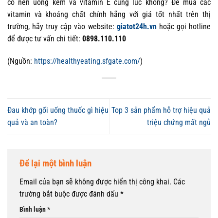
có nên uống kẽm và vitamin E cùng lúc
không? Để mua các
vitamin và khoáng chất chính hãng với giá tốt nhất trên thị
trường, hãy truy cập vào website:
giatot24h.vn
hoặc gọi hotline
để được tư vấn chi tiết:
0898.110.110
(Nguồn:
https://healthyeating.sfgate.com/
)
Đau khớp gối uống thuốc gì hiệu
Top 3 sản phẩm hỗ trợ hiệu quả
quả và an toàn?
triệu chứng mất ngủ
Để lại một bình luận
Email của bạn sẽ không được hiển thị công khai.
Các
trường bắt buộc được đánh dấu
*
Bình luận
*