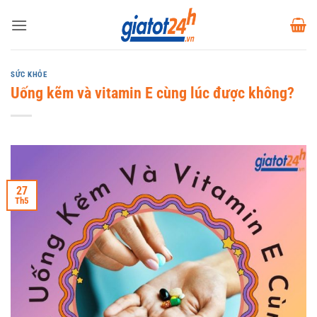
Bỏ
qua
nội
dung
SỨC KHỎE
Uống kẽm và vitamin E cùng lúc được không?
27
Th5