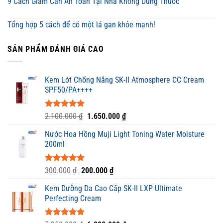
9 Cách Giảm Cân An Toàn Tại Nhà Không Dùng Thuốc
Tổng hợp 5 cách để có một lá gan khỏe mạnh!
SẢN PHẨM ĐÁNH GIÁ CAO
Kem Lót Chống Nắng SK-II Atmosphere CC Cream
SPF50/PA++++
Được xếp
Giá
Giá
2.100.000
₫
1.650.000
₫
hạng
5.00
gốc
hiện
5 sao
Nước Hoa Hồng Muji Light Toning Water Moisture
là:
tại
200ml
2.100.000 ₫.
là:
1.650.000 ₫.
Được xếp
Giá
Giá
300.000
₫
200.000
₫
hạng
5.00
gốc
hiện
5 sao
Kem Dưỡng Da Cao Cấp SK-II LXP Ultimate
là:
tại
Perfecting Cream
300.000 ₫.
là:
200.000 ₫.