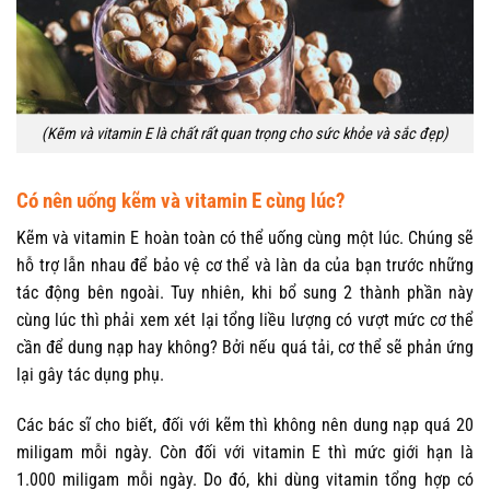
(Kẽm và vitamin E là chất rất quan trọng cho sức khỏe và sắc đẹp)
Có nên uống kẽm và vitamin E cùng lúc?
Kẽm và vitamin E hoàn toàn có thể uống cùng một lúc. Chúng sẽ
hỗ trợ lẫn nhau để bảo vệ cơ thể và làn da của bạn trước những
tác động bên ngoài. Tuy nhiên, khi bổ sung 2 thành phần này
cùng lúc thì phải xem xét lại tổng liều lượng có vượt mức cơ thể
cần để dung nạp hay không? Bởi nếu quá tải, cơ thể sẽ phản ứng
lại gây tác dụng phụ.
Các bác sĩ cho biết, đối với kẽm thì không nên dung nạp quá 20
miligam mỗi ngày. Còn đối với vitamin E thì mức giới hạn là
1.000 miligam mỗi ngày. Do đó, khi dùng vitamin tổng hợp có