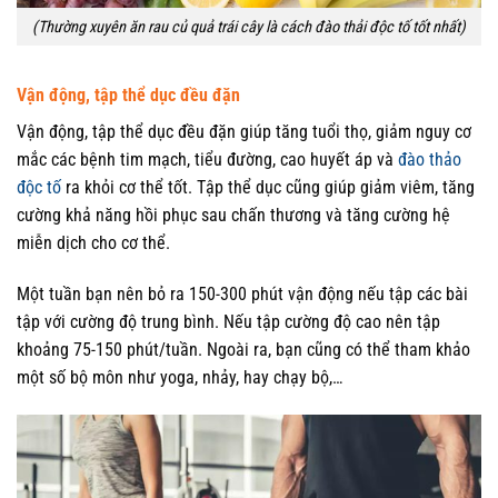
(Thường xuyên ăn rau củ quả trái cây là cách đào thải độc tố tốt nhất)
Vận động, tập thể dục đều đặn
Vận động, tập thể dục đều đặn giúp tăng tuổi thọ, giảm nguy cơ
mắc các bệnh tim mạch, tiểu đường, cao huyết áp và
đào thảo
độc tố
ra khỏi cơ thể tốt. Tập thể dục cũng giúp giảm viêm, tăng
cường khả năng hồi phục sau chấn thương và tăng cường hệ
miễn dịch cho cơ thể.
Một tuần bạn nên bỏ ra 150-300 phút vận động nếu tập các bài
tập với cường độ trung bình. Nếu tập cường độ cao nên tập
khoảng 75-150 phút/tuần. Ngoài ra, bạn cũng có thể tham khảo
một số bộ môn như yoga, nhảy, hay chạy bộ,…