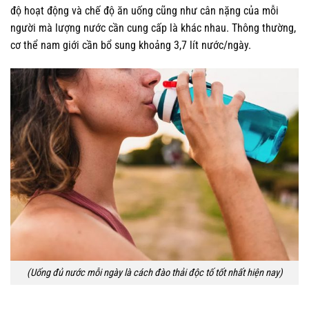
độ hoạt động và chế độ ăn uống cũng như cân nặng của mỗi
người mà lượng nước cần cung cấp là khác nhau. Thông thường,
cơ thể nam giới cần bổ sung khoảng 3,7 lít nước/ngày.
(Uống đủ nước mỗi ngày là cách đào thải độc tố tốt nhất hiện nay)