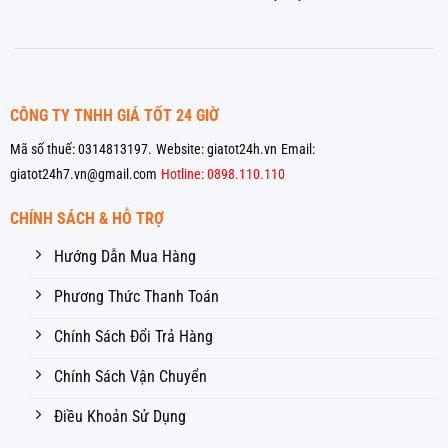
CÔNG TY TNHH GIÁ TỐT 24 GIỜ
Mã số thuế: 0314813197.
Website: giatot24h.vn
Email:
giatot24h7.vn@gmail.com
Hotline: 0898.110.110
CHÍNH SÁCH & HỖ TRỢ
Hướng Dẫn Mua Hàng
Phương Thức Thanh Toán
Chính Sách Đổi Trả Hàng
Chính Sách Vận Chuyển
Điều Khoản Sử Dụng