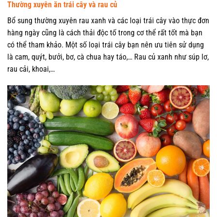
Thường xuyên ăn trái cây và rau củ
Bổ sung thường xuyên rau xanh và các loại trái cây vào thực đơn
hàng ngày cũng là cách thải độc tố trong cơ thể rất tốt mà bạn
có thể tham khảo. Một số loại trái cây bạn nên ưu tiên sử dụng
là cam, quýt, bưởi, bơ, cà chua hay táo,… Rau củ xanh như súp lơ,
rau cải, khoai,…