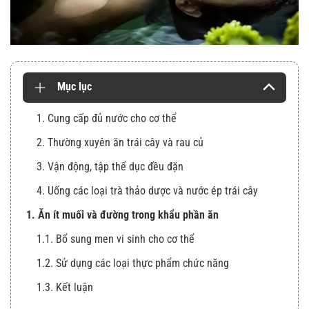
Mục lục
1. Cung cấp đủ nước cho cơ thể
2. Thường xuyên ăn trái cây và rau củ
3. Vận động, tập thể dục đều đặn
4. Uống các loại trà thảo dược và nước ép trái cây
1. Ăn ít muối và đường trong khẩu phần ăn
1.1. Bổ sung men vi sinh cho cơ thể
1.2. Sử dụng các loại thực phẩm chức năng
1.3. Kết luận