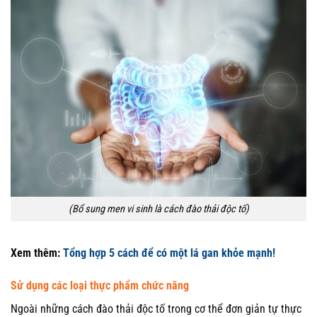
(Bổ sung men vi sinh là cách đào thải độc tố)
Xem thêm:
Tổng hợp 5 cách để có một lá gan khỏe mạnh!
Sử dụng các loại thực phẩm chức năng
Ngoài những cách đào thải độc tố trong cơ thể đơn giản tự thực