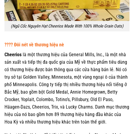
(Ngũ Cốc Nguyên Hạt Cheerios Made With 100% Whole Grain Oats)
???? Đôi nét về thương hiệu nè
Cheerios
là một thương hiệu của General Mills, Inc., là một nhà
sản xuất và tiếp thị đa quốc gia của Mỹ về thực phẩm tiêu dùng
có thương hiệu được bán thông qua các cửa hàng bán lẻ. Nó có
trụ sở tại Golden Valley, Minnesota, một vùng ngoại ô của thành
phố Minneapolis. Công ty tiếp thị nhiều thương hiệu nổi tiếng ở
Bắc Mỹ, bao gồm bột Gold Medal, Annie Homegrown, Betty
Crocker, Yoplait, Colombo, Totino’s, Pillsbury, Old El Paso,
Häagen-Dazs, Cheerios, Trix, và Lucky Charms. Danh mục thương
hiệu của nó bao gồm hơn 89 thương hiệu hàng đầu khác của
Hoa Kỳ và nhiều thương hiệu khác trên toàn thế giới.