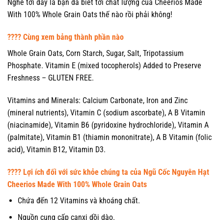
Nghe tới đây là bạn đã biết tới chất lượng của Cheerios Made
With 100% Whole Grain Oats thế nào rồi phải không!
???? Cùng xem bảng thành phần nào
Whole Grain Oats, Corn Starch, Sugar, Salt, Tripotassium
Phosphate. Vitamin E (mixed tocopherols) Added to Preserve
Freshness – GLUTEN FREE.
Vitamins and Minerals: Calcium Carbonate, Iron and Zinc
(mineral nutrients), Vitamin C (sodium ascorbate), A B Vitamin
(niacinamide), Vitamin B6 (pyridoxine hydrochloride), Vitamin A
(palmitate), Vitamin B1 (thiamin mononitrate), A B Vitamin (folic
acid), Vitamin B12, Vitamin D3.
???? Lợi ích đối với sức khỏe chúng ta của Ngũ Cốc Nguyên Hạt
Cheerios Made With 100% Whole Grain Oats
Chứa đến 12 Vitamins và khoáng chất.
Nguồn cung cấp canxi dồi dào.