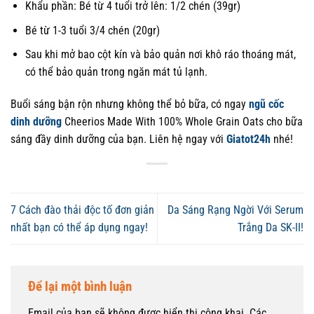
Khẩu phần: Bé từ 4 tuổi trở lên: 1/2 chén (39gr)
Bé từ 1-3 tuổi 3/4 chén (20gr)
Sau khi mở bao cột kín và bảo quản nơi khô ráo thoáng mát,
có thể bảo quản trong ngăn mát tủ lạnh.
Buổi sáng bận rộn nhưng không thể bỏ bữa, có ngay
ngũ cốc
dinh dưỡng
Cheerios Made With 100% Whole Grain Oats cho bữa
sáng đầy dinh dưỡng của bạn. Liên hệ ngay với
Giatot24h
nhé!
7 Cách đào thải độc tố đơn giản
Da Sáng Rạng Ngời Với Serum
nhất bạn có thể áp dụng ngay!
Trắng Da SK-II!
Để lại một bình luận
Email của bạn sẽ không được hiển thị công khai.
Các