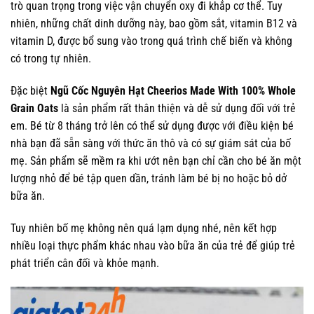
trò quan trọng trong việc vận chuyển oxy đi khắp cơ thể. Tuy
nhiên, những chất dinh dưỡng này, bao gồm sắt, vitamin B12 và
vitamin D, được bổ sung vào trong quá trình chế biến và không
có trong tự nhiên.
Đặc biệt
Ngũ Cốc Nguyên Hạt Cheerios Made With 100% Whole
Grain Oats
là sản phẩm rất thân thiện và dễ sử dụng đối với trẻ
em. Bé từ 8 tháng trở lên có thể sử dụng được với điều kiện bé
nhà bạn đã sẵn sàng với thức ăn thô và có sự giám sát của bố
mẹ. Sản phẩm sẽ mềm ra khi ướt nên bạn chỉ cần cho bé ăn một
lượng nhỏ để bé tập quen dần, tránh làm bé bị no hoặc bỏ dở
bữa ăn.
Tuy nhiên bố mẹ không nên quá lạm dụng nhé, nên kết hợp
nhiều loại thực phẩm khác nhau vào bữa ăn của trẻ để giúp trẻ
phát triển cân đối và khỏe mạnh.