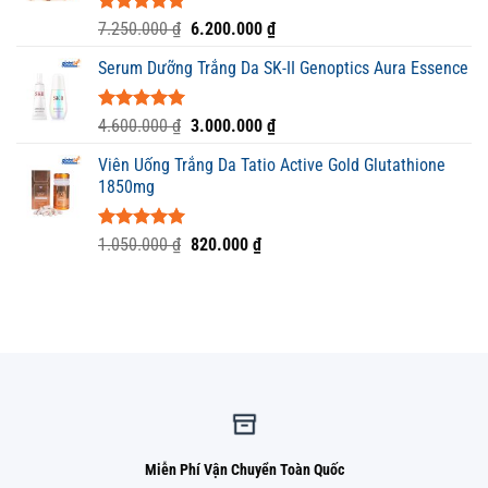
200.000 ₫.
Được xếp
Giá
Giá
7.250.000
₫
6.200.000
₫
hạng
5.00
gốc
hiện
5 sao
Serum Dưỡng Trắng Da SK-II Genoptics Aura Essence
là:
tại
7.250.000 ₫.
là:
6.200.000 ₫.
Được xếp
Giá
Giá
4.600.000
₫
3.000.000
₫
hạng
5.00
gốc
hiện
5 sao
Viên Uống Trắng Da Tatio Active Gold Glutathione
là:
tại
1850mg
4.600.000 ₫.
là:
3.000.000 ₫.
Được xếp
Giá
Giá
1.050.000
₫
820.000
₫
hạng
5.00
gốc
hiện
5 sao
là:
tại
1.050.000 ₫.
là:
820.000 ₫.
Miễn Phí Vận Chuyển Toàn Quốc