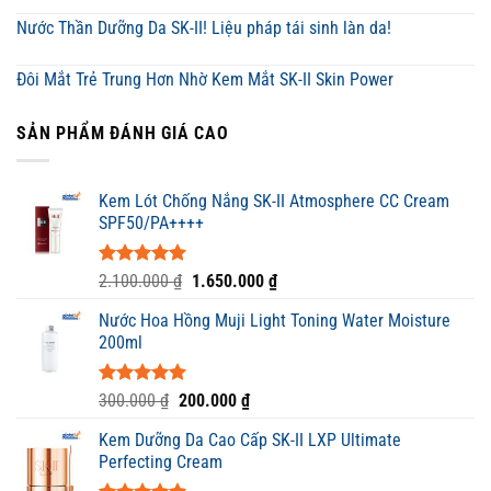
Nước Thần Dưỡng Da SK-II! Liệu pháp tái sinh làn da!
Đôi Mắt Trẻ Trung Hơn Nhờ Kem Mắt SK-II Skin Power
SẢN PHẨM ĐÁNH GIÁ CAO
Kem Lót Chống Nắng SK-II Atmosphere CC Cream
SPF50/PA++++
Được xếp
Giá
Giá
2.100.000
₫
1.650.000
₫
hạng
5.00
gốc
hiện
5 sao
Nước Hoa Hồng Muji Light Toning Water Moisture
là:
tại
200ml
2.100.000 ₫.
là:
1.650.000 ₫.
Được xếp
Giá
Giá
300.000
₫
200.000
₫
hạng
5.00
gốc
hiện
5 sao
Kem Dưỡng Da Cao Cấp SK-II LXP Ultimate
là:
tại
Perfecting Cream
300.000 ₫.
là: