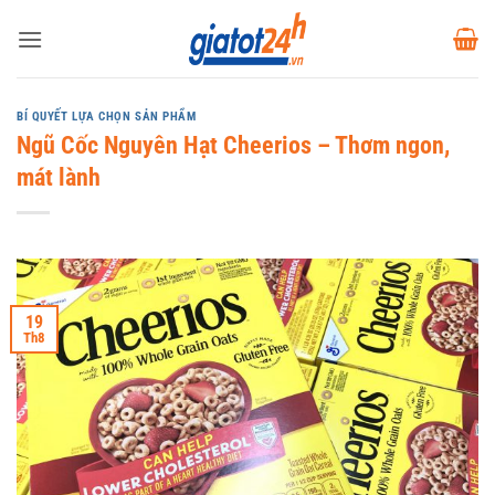
Bỏ
qua
nội
dung
BÍ QUYẾT LỰA CHỌN SẢN PHẨM
Ngũ Cốc Nguyên Hạt Cheerios – Thơm ngon,
mát lành
19
Th8