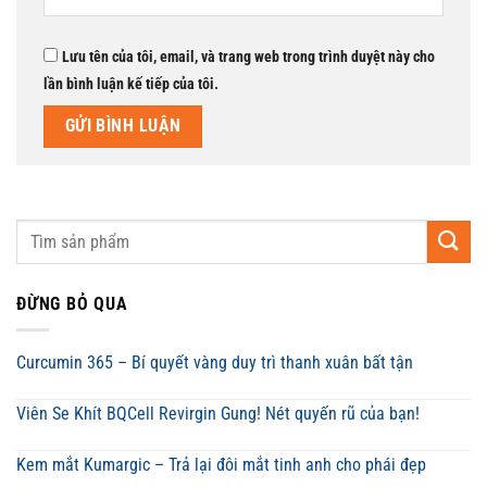
Lưu tên của tôi, email, và trang web trong trình duyệt này cho
lần bình luận kế tiếp của tôi.
ĐỪNG BỎ QUA
Curcumin 365 – Bí quyết vàng duy trì thanh xuân bất tận
Viên Se Khít BQCell Revirgin Gung! Nét quyến rũ của bạn!
Kem mắt Kumargic – Trả lại đôi mắt tinh anh cho phái đẹp