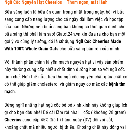
Ngũ Cốc Nguyên Hạt Cheerios – Thơm ngon, mát lành
Bữa sáng luôn là bữa ăn quan trọng nhất trong ngày, bởi vì bữa
sáng cung cấp năng lượng cho cả ngày dài làm việc và học tập
của bạn. Nhưng nếu buổi sáng bạn không có thời gian dành cho
bữa sáng thì phải làm sao! Giatot24h.vn xin đưa ra cho bạn một
gợi ý vô cùng lý tưởng, đó là sử dụng
Ngũ Cốc Cheerios Made
With 100% Whole Grain Oats
cho bữa sáng bận rộn của mình.
Với thành phần chính là yến mạch nguyên hạt vì vậy sản phẩm
này thường cung cấp nhiều chất dinh dưỡng hơn so với ngũ cốc
tinh chế. Hơn thế nữa, tiêu thụ ngũ cốc nguyên chất giàu chất xơ
có thể giúp giảm cholesterol và giảm nguy cơ mắc các
bệnh tim
mạch
.
Đừng nghĩ những hạt ngũ cốc bé bé xinh xinh này không giúp ích
gì cho bạn đâu nhé! Bé cái lầm rồi nha! 1 cốc ( khoảng 28 gram)
Cheerios
cung cấp 45% Giá trị hàng ngày (DV) đối với sắt,
khoáng chất mà nhiều người bị thiếu. Khoáng chất này đóng vai