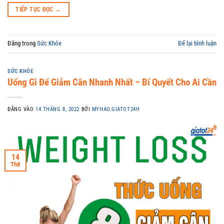
TIẾP TỤC ĐỌC
→
Đăng trong
Sức Khỏe
Để lại bình luận
SỨC KHỎE
Uống Gì Để Giảm Cân Nhanh Nhất – Bí Quyết Cho Ai Cần
ĐĂNG VÀO
14 THÁNG 8, 2022
BỞI
MYHAO.GIATOT24H
14
Th8