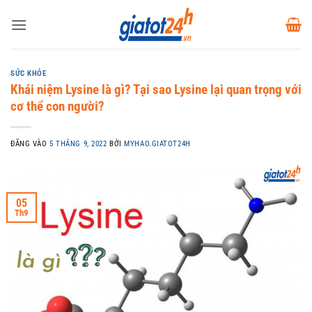
Bỏ
qua
nội
dung
SỨC KHỎE
Khái niệm Lysine là gì? Tại sao Lysine lại quan trọng với
cơ thể con người?
ĐĂNG VÀO
5 THÁNG 9, 2022
BỞI
MYHAO.GIATOT24H
05
Th9