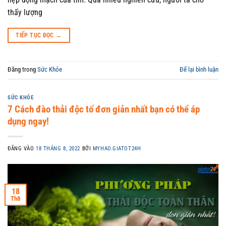
thấy lượng
TIẾP TỤC ĐỌC
→
Đăng trong
Sức Khỏe
Để lại bình luận
SỨC KHỎE
7 Cách đào thải độc tố đơn giản nhất bạn có thể áp
dụng ngay!
ĐĂNG VÀO
18 THÁNG 8, 2022
BỞI
MYHAO.GIATOT24H
18
Th8