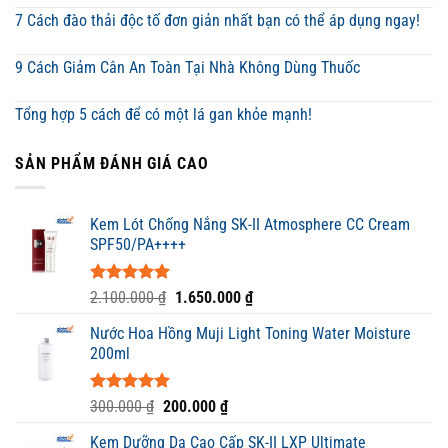
7 Cách đào thải độc tố đơn giản nhất bạn có thể áp dụng ngay!
9 Cách Giảm Cân An Toàn Tại Nhà Không Dùng Thuốc
Tổng hợp 5 cách để có một lá gan khỏe mạnh!
SẢN PHẨM ĐÁNH GIÁ CAO
Kem Lót Chống Nắng SK-II Atmosphere CC Cream
SPF50/PA++++
Được xếp
Giá
Giá
2.100.000
₫
1.650.000
₫
hạng
5.00
gốc
hiện
5 sao
Nước Hoa Hồng Muji Light Toning Water Moisture
là:
tại
200ml
2.100.000 ₫.
là:
1.650.000 ₫.
Được xếp
Giá
Giá
300.000
₫
200.000
₫
hạng
5.00
gốc
hiện
5 sao
Kem Dưỡng Da Cao Cấp SK-II LXP Ultimate
là:
tại