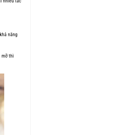
i nhiều tác
 khả năng
 mỡ thì