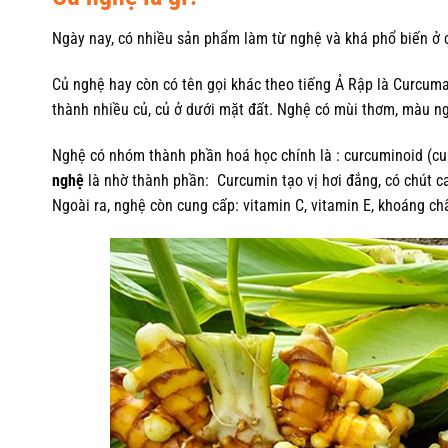
Ngày nay, có nhiều sản phẩm làm từ nghệ và khá phổ biến ở
Củ nghệ hay còn có tên gọi khác theo tiếng Ả Rập là Curcuma
thành nhiều củ, củ ở dưới mặt đất. Nghệ có mùi thơm, màu n
Nghệ có nhóm thành phần hoá học chính là : curcuminoid (c
nghệ
là nhờ thành phần: Curcumin tạo vị hơi đắng, có chút ca
Ngoài ra, nghệ còn cung cấp: vitamin C, vitamin E, khoáng chấ