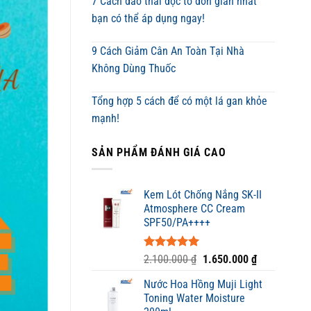
7 Cách đào thải độc tố đơn giản nhất
bạn có thể áp dụng ngay!
9 Cách Giảm Cân An Toàn Tại Nhà
Không Dùng Thuốc
Tổng hợp 5 cách để có một lá gan khỏe
mạnh!
SẢN PHẨM ĐÁNH GIÁ CAO
Kem Lót Chống Nắng SK-II
Atmosphere CC Cream
SPF50/PA++++
Được xếp
Giá
Giá
2.100.000
₫
1.650.000
₫
hạng
5.00
gốc
hiện
5 sao
Nước Hoa Hồng Muji Light
là:
tại
Toning Water Moisture
2.100.000 ₫.
là: