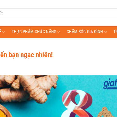
Ể
THỰC PHẨM CHỨC NĂNG
CHĂM SÓC GIA ĐÌNH
T
iến bạn ngạc nhiên!