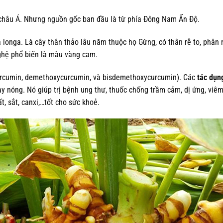
 châu Á. Nhưng nguồn gốc ban đầu là từ phía Đông Nam Ấn Độ.
 longa. Là cây thân thảo lâu năm thuộc họ Gừng, có thân rễ to, phân
ghệ phổ biến là màu vàng cam.
urcumin, demethoxycurcumin, và bisdemethoxycurcumin). Các
tác dụn
y nóng. Nó giúp trị bệnh ung thư, thuốc chống trầm cảm, dị ứng, viê
t, sắt, canxi,…tốt cho sức khoẻ.