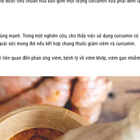
ghệ được tiêu chuẩn hoá bao gồm một lượng curcumin vừa phải đem lạ
rùng mạnh. Trong một nghiên cứu, cho thấy việc sử dụng curcumin có
ngoài sức mong đợi nếu kết hợp chung thuốc giảm viêm và curcumin.
 liên quan đến phản ứng viêm, bệnh lý về viêm khớp, viêm gan nhiễm