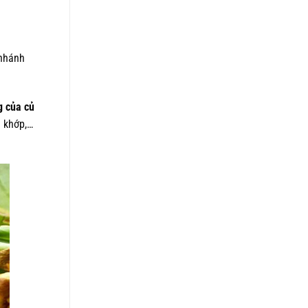
 nhánh
g của củ
m khớp,…