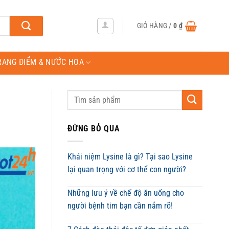
GIỎ HÀNG /
0
₫
RANG ĐIỂM & NƯỚC HOA
ĐỪNG BỎ QUA
Khái niệm Lysine là gì? Tại sao Lysine
lại quan trọng với cơ thể con người?
Những lưu ý về chế độ ăn uống cho
người bệnh tim bạn cần nắm rõ!