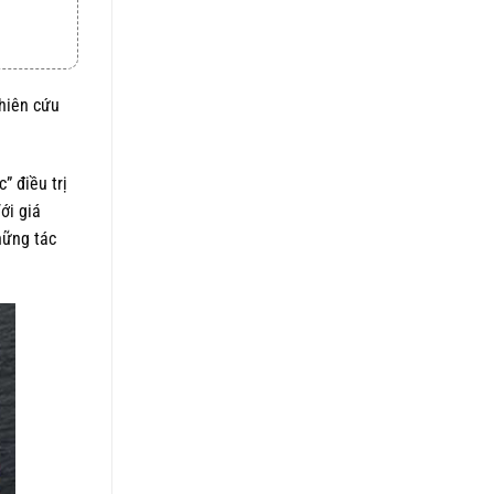
5 sao
là:
tại
1.050.000 ₫.
là:
820.000 ₫.
hiên cứu
” điều trị
Với giá
hững tác