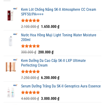
Kem Lót Chống Nắng SK-II Atmosphere CC Cream
SPF50/PA++++
Được xếp
Giá
Giá
2.100.000
₫
1.650.000
₫
hạng
5.00
gốc
hiện
5 sao
Nước Hoa Hồng Muji Light Toning Water Moisture
là:
tại
200ml
2.100.000 ₫.
là:
1.650.000 ₫.
Được xếp
Giá
Giá
300.000
₫
200.000
₫
hạng
5.00
gốc
hiện
5 sao
Kem Dưỡng Da Cao Cấp SK-II LXP Ultimate
là:
tại
Perfecting Cream
300.000 ₫.
là:
200.000 ₫.
Được xếp
Giá
Giá
7.250.000
₫
6.200.000
₫
hạng
5.00
gốc
hiện
5 sao
Serum Dưỡng Trắng Da SK-II Genoptics Aura Essence
là:
tại
7.250.000 ₫.
là:
6.200.000 ₫.
Được xếp
Giá
Giá
4.600.000
₫
3.000.000
₫
hạng
5.00
gốc
hiện