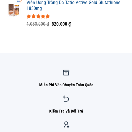
5 sao
Viên Uống Trắng Da Tatio Active Gold Glutathione
là:
tại
1850mg
4.600.000 ₫.
là:
3.000.000 ₫.
Được xếp
Giá
Giá
1.050.000
₫
820.000
₫
hạng
5.00
gốc
hiện
5 sao
là:
tại
1.050.000 ₫.
là:
820.000 ₫.
Miễn Phí Vận Chuyển Toàn Quốc
Kiểm Tra Và Đổi Trả