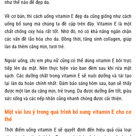
như thế nào để đẹp da.
Về cơ bản, thì cách uống vitamin E đẹp da cũng giống như cách
uống bổ sung mà chúng ta đề cập trên đây. Vitamin E là một
chất chống oxy hóa rất tốt. Nhờ đó, nó có khả năng ngăn chặn
các vấn đề lão hóa cho da. Đồng thời, tăng sinh collagen, giúp
làn da thêm căng mịn, tươi trẻ.
Ngoài uống, chị em phụ nữ cũng có thể dùng vitamin E bôi trực
tiếp lên da mặt. Nên thực hiện vào ban đêm sau khi rửa mặt
sạch. Các dưỡng chất trong vitamin E sẽ nuôi dưỡng và tái tạo
lại làn da hoàn chỉnh nhất. Đảm bảo sáng hôm sau, bạn sẽ thấy
được một làn da căng mịn, trẻ trung. Da được dưỡng ẩm tốt, giàu
sức sống và các nếp nhăn cũng nhanh chóng được cải thiện.
Một vài lưu ý trong quá trình bổ sung vitamin E cho cơ
thể
Thời điểm uống vitamin E sẽ quyết định đến hiệu quả của loại