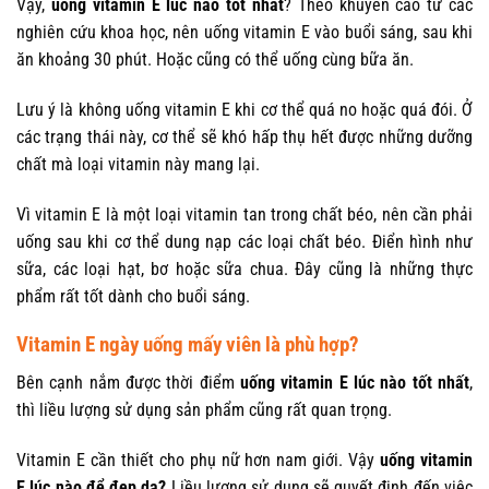
Vậy,
uống vitamin E lúc nào tốt nhất
? Theo khuyến cáo từ các
nghiên cứu khoa học, nên uống vitamin E vào buổi sáng, sau khi
ăn khoảng 30 phút. Hoặc cũng có thể uống cùng bữa ăn.
Lưu ý là không uống vitamin E khi cơ thể quá no hoặc quá đói. Ở
các trạng thái này, cơ thể sẽ khó hấp thụ hết được những dưỡng
chất mà loại vitamin này mang lại.
Vì vitamin E là một loại vitamin tan trong chất béo, nên cần phải
uống sau khi cơ thể dung nạp các loại chất béo. Điển hình như
sữa, các loại hạt, bơ hoặc sữa chua. Đây cũng là những thực
phẩm rất tốt dành cho buổi sáng.
Vitamin E ngày uống mấy viên là phù hợp?
Bên cạnh nắm được thời điểm
uống vitamin E lúc nào tốt nhất
,
thì liều lượng sử dụng sản phẩm cũng rất quan trọng.
Vitamin E cần thiết cho phụ nữ hơn nam giới. Vậy
uống vitamin
E lúc nào để đẹp da?
Liều lượng sử dụng sẽ quyết định đến việc