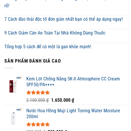
rõ!
7 Cách đào thải độc tố đơn giản nhất bạn có thể áp dụng ngay!
9 Cách Giảm Cân An Toàn Tại Nhà Không Dùng Thuốc
Tổng hợp 5 cách để có một lá gan khỏe mạnh!
SẢN PHẨM ĐÁNH GIÁ CAO
Kem Lót Chống Nắng SK-II Atmosphere CC Cream
SPF50/PA++++
Được xếp
Giá
Giá
2.100.000
₫
1.650.000
₫
hạng
5.00
gốc
hiện
5 sao
Nước Hoa Hồng Muji Light Toning Water Moisture
là:
tại
200ml
2.100.000 ₫.
là:
1.650.000 ₫.