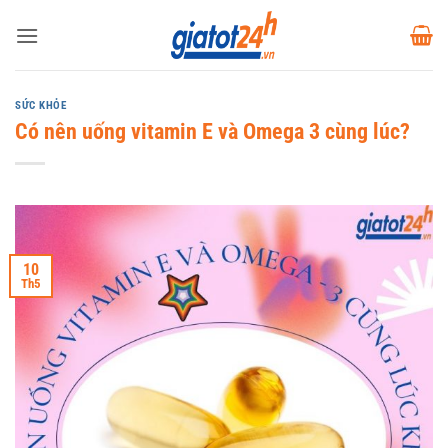
Bỏ
qua
nội
dung
SỨC KHỎE
Có nên uống vitamin E và Omega 3 cùng lúc?
10
Th5