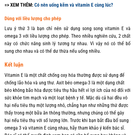
=> XEM THÊM:
Có nên uống kẽm và vitamin E cùng lúc?
Dùng với liều lượng cho phép
Lưu ý thứ 3 là bạn chỉ nên sử dụng song song vitamin E và
omega 3 với liều lượng cho phép. Theo nhiều nghiên cứu, 2 chất
này có chức năng sinh lý tương tự nhau. Vì vậy nó có thể bổ
sung cho nhau và có thể dư thừa nếu uống nhiều.
Kết luận
Vitamin E là một chất chống oxy hóa thường được sử dụng để
chống lão hóa và ung thư. Axit béo omega-3 là một dạng chất
béo không bão hòa được tiêu thụ hầu hết vì lợi ích của nó đối với
sức khỏe tim mạch và một loạt bệnh y tế. Mặc dù cả hai đều vô
hại nếu tiêu thụ một lượng nhỏ, chẳng hạn như những thứ được
thấy trong một bữa ăn thông thường, nhưng chúng có thể gây
hại nếu tiêu thụ với số lượng lớn. Trước khi bạn bắt đầu bổ sung
omega 3 và vitamin E cùng nhau, hãy tham khảo ý kiến ​​bác sĩ.