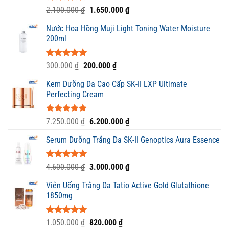
Được xếp
Giá
Giá
2.100.000
₫
1.650.000
₫
hạng
5.00
gốc
hiện
5 sao
Nước Hoa Hồng Muji Light Toning Water Moisture
là:
tại
200ml
2.100.000 ₫.
là:
1.650.000 ₫.
Được xếp
Giá
Giá
300.000
₫
200.000
₫
hạng
5.00
gốc
hiện
5 sao
Kem Dưỡng Da Cao Cấp SK-II LXP Ultimate
là:
tại
Perfecting Cream
300.000 ₫.
là:
200.000 ₫.
Được xếp
Giá
Giá
7.250.000
₫
6.200.000
₫
hạng
5.00
gốc
hiện
5 sao
Serum Dưỡng Trắng Da SK-II Genoptics Aura Essence
là:
tại
7.250.000 ₫.
là:
6.200.000 ₫.
Được xếp
Giá
Giá
4.600.000
₫
3.000.000
₫
hạng
5.00
gốc
hiện
5 sao
Viên Uống Trắng Da Tatio Active Gold Glutathione
là:
tại
1850mg
4.600.000 ₫.
là:
3.000.000 ₫.
Được xếp
Giá
Giá
1.050.000
₫
820.000
₫