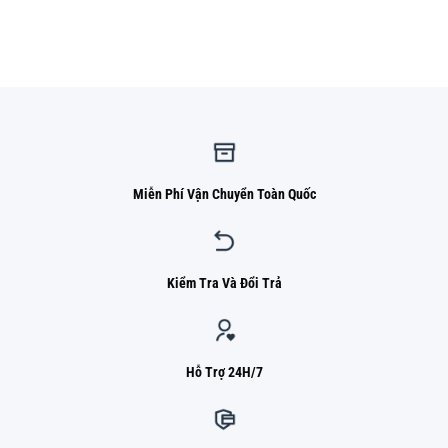
hạng
5.00
gốc
hiện
5 sao
là:
tại
1.050.000 ₫.
là:
820.000 ₫.
Miễn Phí Vận Chuyển Toàn Quốc
Kiểm Tra Và Đổi Trả
Hỗ Trợ 24H/7