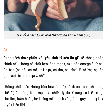
(Chuối là nhân tố lớn giúp tăng cường sinh lý nam giới.)
Cá
Danh sách thực phẩm về “
yếu sinh lý nên ăn gì
” sẽ không hoàn
chỉnh nếu không có chất béo lành mạnh, axit béo omega-3 từ cá.
Cá béo (cá hồi, cá mòi, cá ngừ, cá thu, cá trích) là những nguồn
giàu axit béo omega-3 nhất.
Những chất béo không bão hòa đa này là được ưa thích trong
chế độ ăn uống lành mạnh vì nhiều lý do. Chúng có thể có lợi
cho tim, tuần hoàn, hệ thống miễn dịch và giảm nguy cơ ung thư
tuyến tiền liệt.