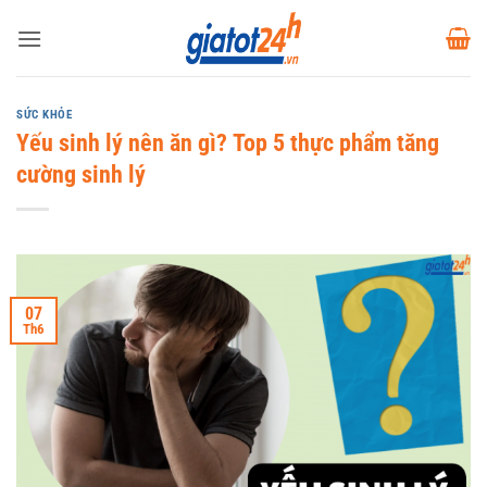
Bỏ
qua
nội
dung
SỨC KHỎE
Yếu sinh lý nên ăn gì? Top 5 thực phẩm tăng
cường sinh lý
07
Th6