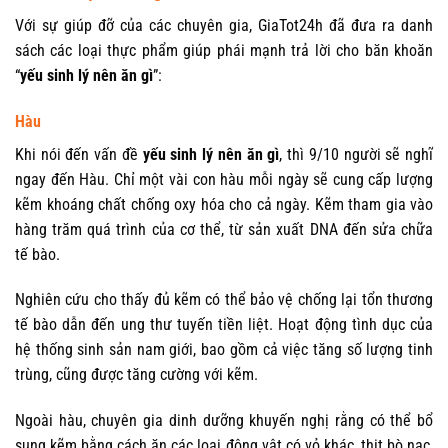
Với sự giúp đỡ của các chuyên gia, GiaTot24h đã đưa ra danh
sách các loại thực phẩm giúp phái mạnh trả lời cho băn khoăn
“
yếu sinh lý nên ăn gì
”:
Hàu
Khi nói đến vấn đề
yếu sinh lý nên ăn gì
, thì 9/10 người sẽ nghĩ
ngay đến Hàu. Chỉ một vài con hàu mỗi ngày sẽ cung cấp lượng
kẽm khoáng chất chống oxy hóa cho cả ngày. Kẽm tham gia vào
hàng trăm quá trình của cơ thể, từ sản xuất DNA đến sửa chữa
tế bào.
Nghiên cứu cho thấy đủ kẽm có thể bảo vệ chống lại tổn thương
tế bào dẫn đến ung thư tuyến tiền liệt. Hoạt động tình dục của
hệ thống sinh sản nam giới, bao gồm cả việc tăng số lượng tinh
trùng, cũng được tăng cường với kẽm.
Ngoài hàu, chuyên gia dinh dưỡng khuyến nghị rằng có thể bổ
sung kẽm bằng cách ăn các loại động vật có vỏ khác, thịt bò nạc,