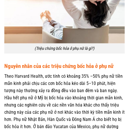
(Triệu chứng bốc hỏa ở phụ nữ là gì?)
Nguyên nhân của các triệu chứng bốc hỏa ở phụ nữ
Theo Harvard Health, ước tính có khoảng 35% –50% phụ nữ tiền
mãn kinh phải chịu các cơn bốc hỏa kéo dài 5–10 phút, hiện
tượng này thường xảy ra đồng đều vào ban đêm và ban ngày.
Hầu hết phụ nữ ở Mỹ bị bốc hỏa vào khoảng thời gian mãn kinh,
nhưng các nghiên cứu về các nền văn hóa khác cho thấy triệu
chứng này của các phụ nữ ở nơi khác vào thời kỳ tiền mãn kinh ít
hơn. Phụ nữ Nhật Bản, Hàn Quốc và Đông Nam Á cho biết họ bị
bốc hỏa ít hơn. Ở bán đảo Yucatan của Mexico, phụ nữ dường