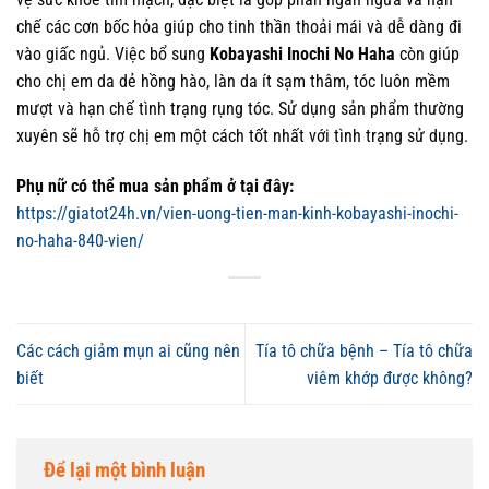
chế các cơn bốc hỏa giúp cho tinh thần thoải mái và dễ dàng đi
vào giấc ngủ. Việc bổ sung
Kobayashi Inochi No Haha
còn giúp
cho chị em da dẻ hồng hào, làn da ít sạm thâm, tóc luôn mềm
mượt và hạn chế tình trạng rụng tóc. Sử dụng sản phẩm thường
xuyên sẽ hỗ trợ chị em một cách tốt nhất với tình trạng sử dụng.
Phụ nữ có thể mua sản phẩm ở tại đây:
https://giatot24h.vn/vien-uong-tien-man-kinh-kobayashi-inochi-
no-haha-840-vien/
Các cách giảm mụn ai cũng nên
Tía tô chữa bệnh – Tía tô chữa
biết
viêm khớp được không?
Để lại một bình luận