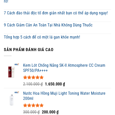
rõ!
7 Cách đào thải độc tố đơn giản nhất bạn có thể áp dụng ngay!
9 Cách Giảm Cân An Toàn Tại Nhà Không Dùng Thuốc
Tổng hợp 5 cách để có một lá gan khỏe mạnh!
SẢN PHẨM ĐÁNH GIÁ CAO
Kem Lót Chống Nắng SK-II Atmosphere CC Cream
SPF50/PA++++
Được xếp
Giá
Giá
2.100.000
₫
1.650.000
₫
hạng
5.00
gốc
hiện
5 sao
Nước Hoa Hồng Muji Light Toning Water Moisture
là:
tại
200ml
2.100.000 ₫.
là:
1.650.000 ₫.
Được xếp
Giá
Giá
300.000
₫
200.000
₫