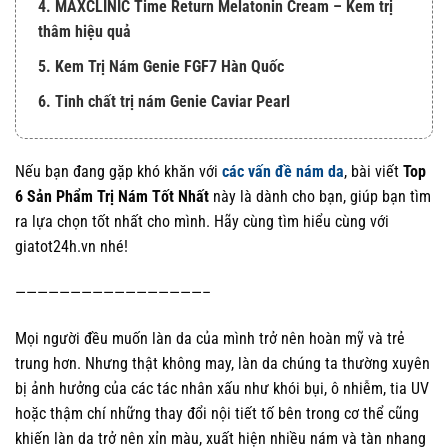
4. MAXCLINIC Time Return Melatonin Cream – Kem trị
thâm hiệu quả
5. Kem Trị Nám Genie FGF7 Hàn Quốc
6. Tinh chất trị nám Genie Caviar Pearl
Nếu bạn đang gặp khó khăn với
các vấn đề nám da
, bài viết
Top
6 Sản Phẩm Trị Nám Tốt Nhất
này là dành cho bạn, giúp bạn tìm
ra lựa chọn tốt nhất cho mình. Hãy cùng tìm hiểu cùng với
giatot24h.vn nhé!
—————————————————–
Mọi người đều muốn làn da của mình trở nên hoàn mỹ và trẻ
trung hơn. Nhưng thật không may, làn da chúng ta thường xuyên
bị ảnh hưởng của các tác nhân xấu như khói bụi, ô nhiễm, tia UV
hoặc thậm chí những thay đổi nội tiết tố bên trong cơ thể cũng
khiến làn da trở nên xỉn màu, xuất hiện nhiều nám và tàn nhang