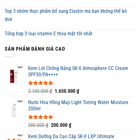
Top 3 nhóm thực phẩm bổ sung Elastin mà bạn không thể bỏ
qua
Tổng hợp 3 loại vitamin E thoa mặt tốt nhất
SẢN PHẨM ĐÁNH GIÁ CAO
Kem Lót Chống Nắng SK-II Atmosphere CC Cream
SPF50/PA++++
Được xếp
Giá
Giá
2.100.000
₫
1.650.000
₫
hạng
5.00
gốc
hiện
5 sao
Nước Hoa Hồng Muji Light Toning Water Moisture
là:
tại
200ml
2.100.000 ₫.
là:
1.650.000 ₫.
Được xếp
Giá
Giá
300.000
₫
200.000
₫
hạng
5.00
gốc
hiện
5 sao
Kem Dưỡng Da Cao Cấp SK-II LXP Ultimate
là:
tại