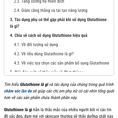
2.3. Tăng cường hệ miễn dịch
2.4. Giảm căng thẳng và tái tạo năng lượng
3. Tác dụng phụ có thể gặp phải khi sử dụng Glutathione
là gì?
4. Chia sẻ cách sử dụng Glutathione hiệu quả
4.1. Về đối tượng sử dụng
4.2. Về liều dùng Glutathione là gì?
4.3. Về việc lựa chọn các sản phẩm bổ sung Glutathione
5. Giải đáp một số thắc mắc về Glutathione
6. Kết luận
Tìm hiểu
Glutathione là gì
và tác dụng của chúng trong quá trình
chăm sóc làn da
sẽ giúp các chị em phụ nữ có cái nhìn tổng quát
hơn về các sản phẩm chứa thành phần này.
Glutathione là gì
hẳn là thắc mắc của nhiều người bởi vì các tín
đồ sắc đẹp, đam mê với skincare thường sẽ thấy dưỡng chất này