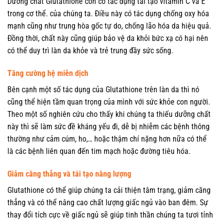
Dưỡng chất Glutathione còn có tác dụng tái tạo vitamin C và E
trong cơ thể. của chúng ta. Điều này có tác dụng chống oxy hóa
mạnh cũng như trung hòa gốc tự do, chống lão hóa da hiệu quả.
Đồng thời, chất này cũng giúp bảo vệ da khỏi bức xạ có hại nên
có thể duy trì làn da khỏe và trẻ trung đầy sức sống.
Tăng cường hệ miễn dịch
Bên cạnh một số tác dụng của Glutathione trên làn da thì nó
cũng thể hiện tầm quan trọng của mình với sức khỏe con người.
Theo một số nghiên cứu cho thấy khi chúng ta thiếu dưỡng chất
này thì sẽ làm sức đề kháng yếu đi, dễ bị nhiễm các bệnh thông
thường như cảm cúm, ho,… hoặc thậm chí nặng hơn nữa có thể
là các bệnh liên quan đến tim mạch hoặc đường tiêu hóa.
Giảm căng thẳng và tái tạo năng lượng
Glutathione có thể giúp chúng ta cải thiện tâm trạng, giảm căng
thẳng và có thể nâng cao chất lượng giấc ngủ vào ban đêm. Sự
thay đổi tích cực về giấc ngủ sẽ giúp tinh thần chúng ta tươi tỉnh