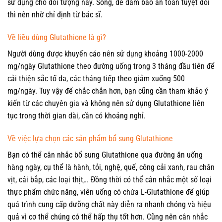
sử dụng cho đối tượng này. Song, để đảm bảo an toàn tuyệt đối
thì nên nhờ chỉ định từ bác sĩ.
Về liều dùng Glutathione là gì?
Người dùng được khuyến cáo nên sử dụng khoảng 1000-2000
mg/ngày Glutathione theo đường uống trong 3 tháng đầu tiên để
cải thiện sắc tố da, các tháng tiếp theo giảm xuống 500
mg/ngày. Tuy vậy để chắc chắn hơn, bạn cũng cần tham khảo ý
kiến từ các chuyên gia và không nên sử dụng Glutathione liên
tục trong thời gian dài, cần có khoảng nghỉ.
Về việc lựa chọn các sản phẩm bổ sung Glutathione
Bạn có thể cân nhắc bổ sung Glutathione qua đường ăn uống
hàng ngày, cụ thể là hành, tỏi, nghệ, quế, công cải xanh, rau chân
vịt, cải bắp, các loại thịt,.. Đồng thời có thể cân nhắc một số loại
thực phẩm chức năng, viên uống có chứa L-Glutathione để giúp
quá trình cung cấp dưỡng chất này diễn ra nhanh chóng và hiệu
quả vì cơ thể chúng có thể hấp thụ tốt hơn. Cũng nên cân nhắc