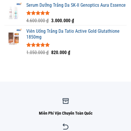
gốc
hiện
5 sao
Serum Dưỡng Trắng Da SK-II Genoptics Aura Essence
là:
tại
7.250.000 ₫.
là:
6.200.000 ₫.
Được xếp
Giá
Giá
4.600.000
₫
3.000.000
₫
hạng
5.00
gốc
hiện
5 sao
Viên Uống Trắng Da Tatio Active Gold Glutathione
là:
tại
1850mg
4.600.000 ₫.
là:
3.000.000 ₫.
Được xếp
Giá
Giá
1.050.000
₫
820.000
₫
hạng
5.00
gốc
hiện
5 sao
là:
tại
1.050.000 ₫.
là:
820.000 ₫.
Miễn Phí Vận Chuyển Toàn Quốc