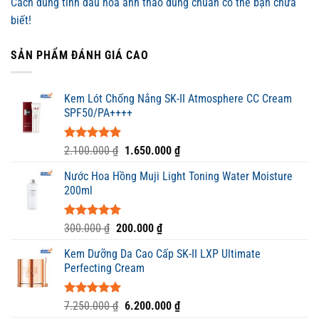
Cách dùng tinh dầu hoa anh thảo đúng chuẩn có thể bạn chưa
biết!
SẢN PHẨM ĐÁNH GIÁ CAO
Kem Lót Chống Nắng SK-II Atmosphere CC Cream
SPF50/PA++++
Được xếp
Giá
Giá
2.100.000
₫
1.650.000
₫
hạng
5.00
gốc
hiện
5 sao
Nước Hoa Hồng Muji Light Toning Water Moisture
là:
tại
200ml
2.100.000 ₫.
là:
1.650.000 ₫.
Được xếp
Giá
Giá
300.000
₫
200.000
₫
hạng
5.00
gốc
hiện
5 sao
Kem Dưỡng Da Cao Cấp SK-II LXP Ultimate
là:
tại
Perfecting Cream
300.000 ₫.
là:
200.000 ₫.
Được xếp
Giá
Giá
7.250.000
₫
6.200.000
₫
hạng
5.00