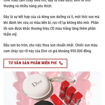
tone màu cam cháy siêu hot, đây là màu được xem là thời
thượng và nhiều nàng yêu thích.
Đây là sự kết hợp của cả dòng son dưỡng và lì, một thỏi son mà
khi đánh lên vừa có màu bền bỉ, rực rỡ lại không khô môi. Phần
lõi son được khắc thương hiệu CD màu trắng tăng thêm phần
thẩm mỹ.
Đầu son bo tròn, cho việc thoa son chuẩn nhất. Chiếc son màu
cam cháy rực rỡ này của Dior có giá khoảng 950.000 đồng.
TƯ VẤN SẢN PHẨM MIỄN PHÍ