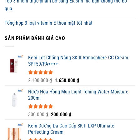
Top 3 nhóm thực phẩm bổ sung Elastin mà bạn không thể bỏ
qua
Tổng hợp 3 loại vitamin E thoa mặt tốt nhất
SẢN PHẨM ĐÁNH GIÁ CAO
Kem Lót Chống Nắng SK-II Atmosphere CC Cream
SPF50/PA++++
Được xếp
Giá
Giá
2.100.000
₫
1.650.000
₫
hạng
5.00
gốc
hiện
5 sao
Nước Hoa Hồng Muji Light Toning Water Moisture
là:
tại
200ml
2.100.000 ₫.
là:
1.650.000 ₫.
Được xếp
Giá
Giá
300.000
₫
200.000
₫
hạng
5.00
gốc
hiện
5 sao
Kem Dưỡng Da Cao Cấp SK-II LXP Ultimate
là:
tại
Perfecting Cream
300.000 ₫.
là: