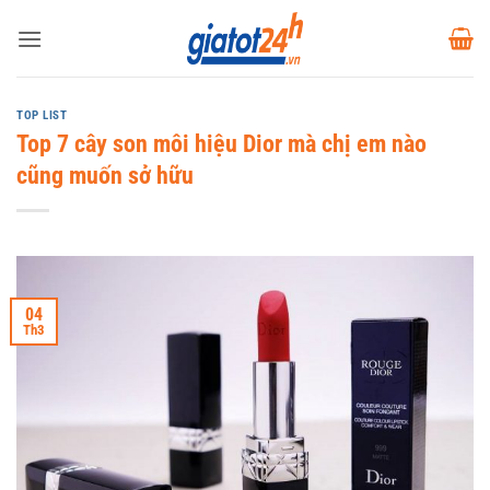
Bỏ
qua
nội
dung
TOP LIST
Top 7 cây son môi hiệu Dior mà chị em nào
cũng muốn sở hữu
04
Th3