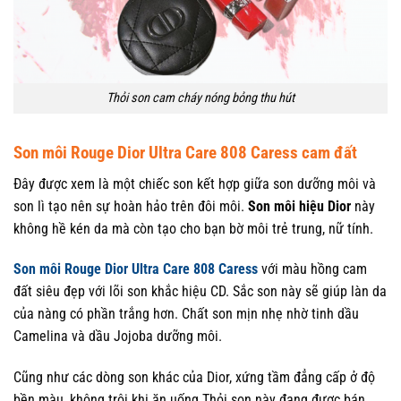
Thỏi son cam cháy nóng bỏng thu hút
Son môi Rouge Dior Ultra Care 808 Caress cam đất
Đây được xem là một chiếc son kết hợp giữa son dưỡng môi và
son lì tạo nên sự hoàn hảo trên đôi môi.
Son môi hiệu Dior
này
không hề kén da mà còn tạo cho bạn bờ môi trẻ trung, nữ tính.
Son môi Rouge Dior Ultra Care 808 Caress
với màu hồng cam
đất siêu đẹp với lõi son khắc hiệu CD. Sắc son này sẽ giúp làn da
của nàng có phần trắng hơn. Chất son mịn nhẹ nhờ tinh dầu
Camelina và dầu Jojoba dưỡng môi.
Cũng như các dòng son khác của Dior, xứng tầm đẳng cấp ở độ
bền màu, không trôi khi ăn uống.Thỏi son này đang được bán