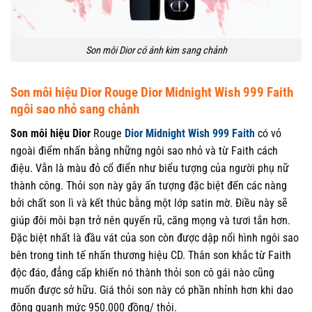
Son môi Dior có ánh kim sang chảnh
Son môi hiệu Dior Rouge Dior Midnight Wish 999 Faith
ngôi sao nhỏ sang chảnh
Son môi hiệu Dior
Rouge
Dior Midnight Wish 999 Faith
có vỏ
ngoài điểm nhấn bằng những ngôi sao nhỏ và từ Faith cách
điệu. Vẫn là màu đỏ cổ điển như biểu tượng của người phụ nữ
thành công. Thỏi son này gây ấn tượng đặc biệt đến các nàng
bởi chất son lì và kết thúc bằng một lớp satin mờ. Điều này sẽ
giúp đôi môi bạn trở nên quyến rũ, căng mọng và tươi tắn hơn.
Đặc biệt nhất là đầu vát của son còn được dập nổi hình ngôi sao
bên trong tinh tế nhấn thương hiệu CD. Thân son khắc từ Faith
độc đáo, đẳng cấp khiến nó thành thỏi son cô gái nào cũng
muốn được sở hữu. Giá thỏi son này có phần nhỉnh hơn khi dao
động quanh mức 950.000 đồng/ thỏi.