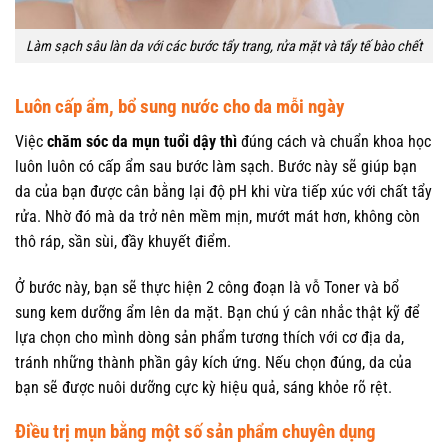
Làm sạch sâu làn da với các bước tẩy trang, rửa mặt và tẩy tế bào chết
Luôn cấp ẩm, bổ sung nước cho da mỗi ngày
Việc
chăm sóc da mụn tuổi dậy thì
đúng cách và chuẩn khoa học
luôn luôn có cấp ẩm sau bước làm sạch. Bước này sẽ giúp bạn
da của bạn được cân bằng lại độ pH khi vừa tiếp xúc với chất tẩy
rửa. Nhờ đó mà da trở nên mềm mịn, mướt mát hơn, không còn
thô ráp, sần sùi, đầy khuyết điểm.
Ở bước này, bạn sẽ thực hiện 2 công đoạn là vỗ Toner và bổ
sung kem dưỡng ẩm lên da mặt. Bạn chú ý cân nhắc thật kỹ để
lựa chọn cho mình dòng sản phẩm tương thích với cơ địa da,
tránh những thành phần gây kích ứng. Nếu chọn đúng, da của
bạn sẽ được nuôi dưỡng cực kỳ hiệu quả, sáng khỏe rõ rệt.
Điều trị mụn bằng một số sản phẩm chuyên dụng