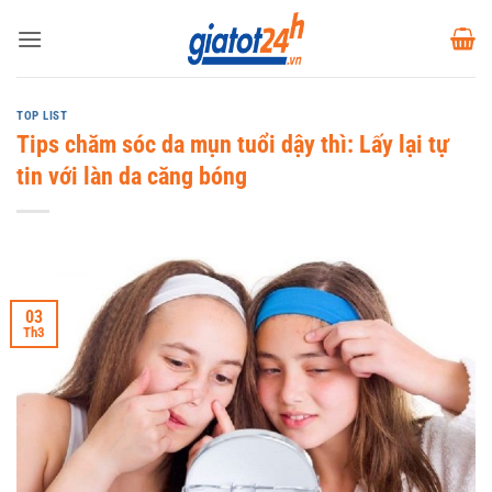
Bỏ
qua
nội
dung
TOP LIST
Tips chăm sóc da mụn tuổi dậy thì: Lấy lại tự
tin với làn da căng bóng
03
Th3