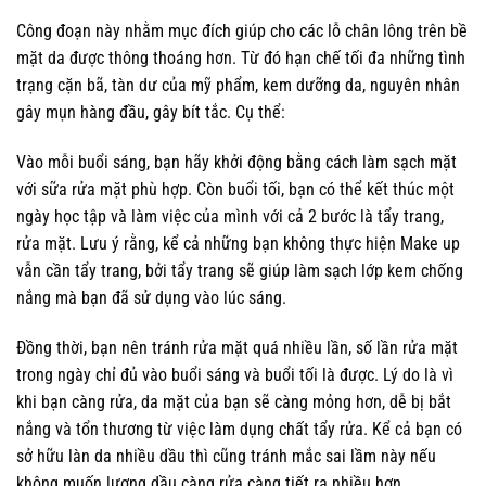
Công đoạn này nhằm mục đích giúp cho các lỗ chân lông trên bề
mặt da được thông thoáng hơn. Từ đó hạn chế tối đa những tình
trạng cặn bã, tàn dư của mỹ phẩm, kem dưỡng da, nguyên nhân
gây mụn hàng đầu, gây bít tắc. Cụ thể:
Vào mỗi buổi sáng, bạn hãy khởi động bằng cách làm sạch mặt
với sữa rửa mặt phù hợp. Còn buổi tối, bạn có thể kết thúc một
ngày học tập và làm việc của mình với cả 2 bước là tẩy trang,
rửa mặt. Lưu ý rằng, kể cả những bạn không thực hiện Make up
vẫn cần tẩy trang, bởi tẩy trang sẽ giúp làm sạch lớp kem chống
nắng mà bạn đã sử dụng vào lúc sáng.
Đồng thời, bạn nên tránh rửa mặt quá nhiều lần, số lần rửa mặt
trong ngày chỉ đủ vào buổi sáng và buổi tối là được. Lý do là vì
khi bạn càng rửa, da mặt của bạn sẽ càng mỏng hơn, dễ bị bắt
nắng và tổn thương từ việc làm dụng chất tẩy rửa. Kể cả bạn có
sở hữu làn da nhiều dầu thì cũng tránh mắc sai lầm này nếu
không muốn lượng dầu càng rửa càng tiết ra nhiều hơn.