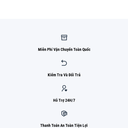
là:
tại
1.050.000 ₫.
là:
820.000 ₫.
Miễn Phí Vận Chuyển Toàn Quốc
Kiểm Tra Và Đổi Trả
Hỗ Trợ 24H/7
Thanh Toán An Toàn Tiện Lợi