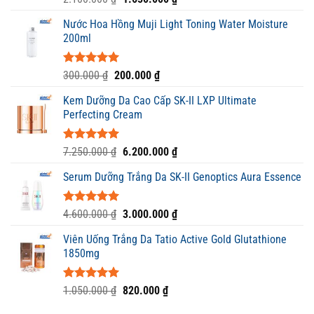
hạng
5.00
gốc
hiện
5 sao
Nước Hoa Hồng Muji Light Toning Water Moisture
là:
tại
200ml
2.100.000 ₫.
là:
1.650.000 ₫.
Được xếp
Giá
Giá
300.000
₫
200.000
₫
hạng
5.00
gốc
hiện
5 sao
Kem Dưỡng Da Cao Cấp SK-II LXP Ultimate
là:
tại
Perfecting Cream
300.000 ₫.
là:
200.000 ₫.
Được xếp
Giá
Giá
7.250.000
₫
6.200.000
₫
hạng
5.00
gốc
hiện
5 sao
Serum Dưỡng Trắng Da SK-II Genoptics Aura Essence
là:
tại
7.250.000 ₫.
là:
6.200.000 ₫.
Được xếp
Giá
Giá
4.600.000
₫
3.000.000
₫
hạng
5.00
gốc
hiện
5 sao
Viên Uống Trắng Da Tatio Active Gold Glutathione
là:
tại
1850mg
4.600.000 ₫.
là:
3.000.000 ₫.
Được xếp
Giá
Giá
1.050.000
₫
820.000
₫
hạng
5.00
gốc
hiện
5 sao