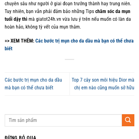
chuyên sâu như người ở giai đoạn trưởng thành hay trung niên.
Tuy nhiên, bạn vẫn phải đảm bảo những Tips
chăm sóc da mụn
tuổi dậy thì
mà giatot24h.vn vừa lưu ý trên nếu muốn có làn da
hoàn hảo, không tỳ vết của mụn thâm.
=> XEM THÊM:
Các bước trị mụn cho da dầu mà bạn có thể chưa
biết
Các bước trị mụn cho da dầu
Top 7 cây son môi hiệu Dior mà
mà bạn có thể chưa biết
chị em nào cũng muốn sở hữu
ĐỪNG BỎ QUA