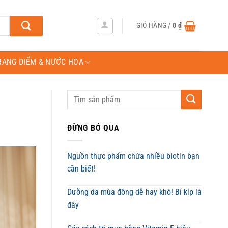
GIỎ HÀNG /
0
₫
RANG ĐIỂM & NƯỚC HOA
ĐỪNG BỎ QUA
Nguồn thực phẩm chứa nhiều biotin bạn
cần biết!
Dưỡng da mùa đông dễ hay khó! Bí kíp là
đây