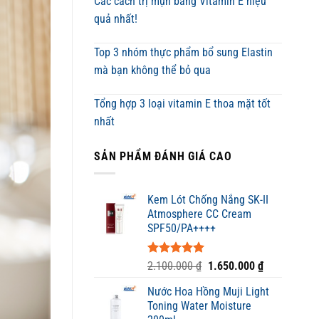
Các cách trị mụn bằng Vitamin E hiệu
quả nhất!
Top 3 nhóm thực phẩm bổ sung Elastin
mà bạn không thể bỏ qua
Tổng hợp 3 loại vitamin E thoa mặt tốt
nhất
SẢN PHẨM ĐÁNH GIÁ CAO
Kem Lót Chống Nắng SK-II
Atmosphere CC Cream
SPF50/PA++++
Được xếp
Giá
Giá
2.100.000
₫
1.650.000
₫
hạng
5.00
gốc
hiện
5 sao
Nước Hoa Hồng Muji Light
là:
tại
Toning Water Moisture
2.100.000 ₫.
là: