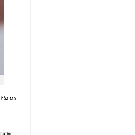
ể hòa tan
 thường