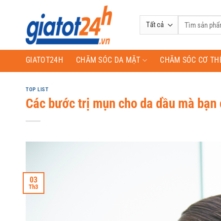
Bỏ
qua
Tìm
nội
kiếm:
dung
GIATOT24H
CHĂM SÓC DA MẶT
CHĂM SÓC CƠ TH
TOP LIST
Các bước trị mụn cho da dầu mà bạn 
03
Th3