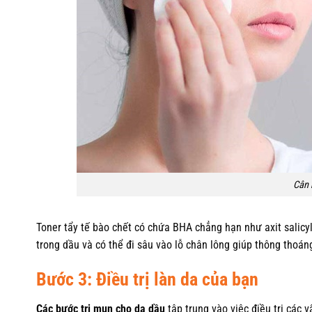
Cân 
Toner tẩy tế bào chết có chứa BHA chẳng hạn như axit salicyl
trong dầu và có thể đi sâu vào lỗ chân lông giúp thông thoán
Bước 3: Điều trị làn da của bạn
Các bước trị mụn cho da dầu
tập trung vào việc điều trị các