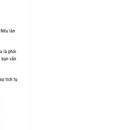
5 sao
là:
tại
1.050.000 ₫.
là:
820.000 ₫.
 Nếu làn
u là phải
a bạn vẫn
sự tích tụ