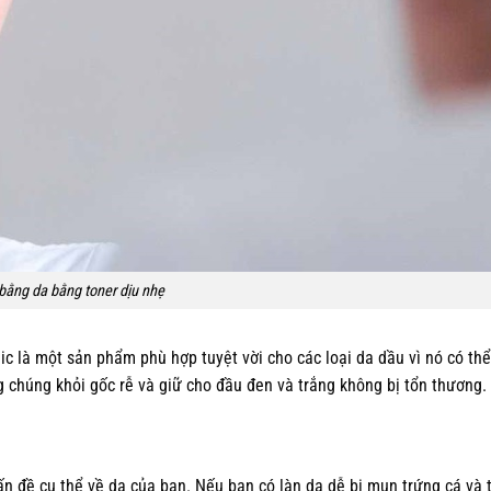
bằng da bằng toner dịu nhẹ
ic là một sản phẩm phù hợp tuyệt vời cho các loại da dầu vì nó có th
g chúng khỏi gốc rễ và giữ cho đầu đen và trắng không bị tổn thương.
 vấn đề cụ thể về da của bạn. Nếu bạn có làn da dễ bị mụn trứng cá và