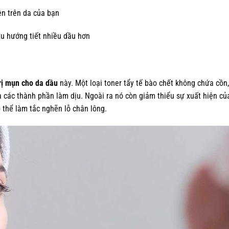
n trên da của bạn
u hướng tiết nhiều dầu hơn
rị mụn cho da dầu
này. Một loại toner tẩy tế bào chết không chứa cồn
à các thành phần làm dịu. Ngoài ra nó còn giảm thiểu sự xuất hiện củ
ó thể làm tắc nghẽn lỗ chân lông.