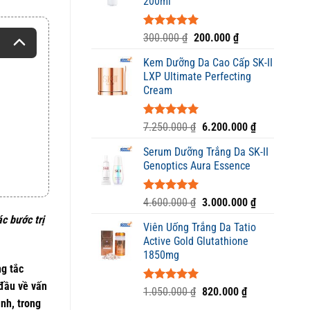
200ml
1.650.000 ₫
Được xếp
Giá
Giá
300.000
₫
200.000
₫
hạng
5.00
gốc
hiện
5 sao
Kem Dưỡng Da Cao Cấp SK-II
là:
tại
LXP Ultimate Perfecting
300.000 ₫.
là:
Cream
200.000 ₫.
Được xếp
Giá
Giá
7.250.000
₫
6.200.000
₫
hạng
5.00
gốc
hiện
5 sao
Serum Dưỡng Trắng Da SK-II
là:
tại
Genoptics Aura Essence
7.250.000 ₫.
là:
6.200.000 ₫
Được xếp
Giá
Giá
4.600.000
₫
3.000.000
₫
hạng
5.00
gốc
hiện
ác bước trị
5 sao
Viên Uống Trắng Da Tatio
là:
tại
Active Gold Glutathione
4.600.000 ₫.
là:
1850mg
3.000.000 ₫
ng tắc
đầu về vấn
Được xếp
Giá
Giá
1.050.000
₫
820.000
₫
hạng
5.00
nh, trong
gốc
hiện