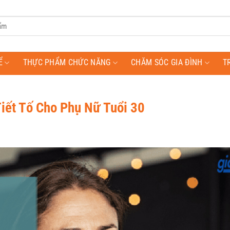
Ể
THỰC PHẨM CHỨC NĂNG
CHĂM SÓC GIA ĐÌNH
T
iết Tố Cho Phụ Nữ Tuổi 30