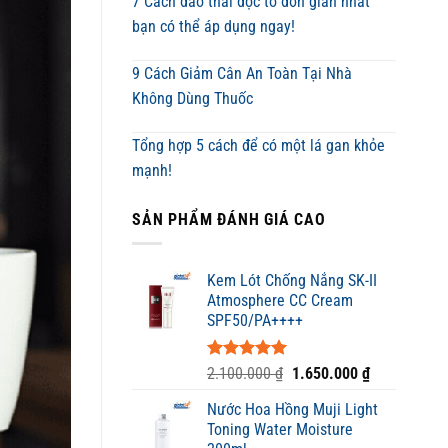
7 Cách đào thải độc tố đơn giản nhất
bạn có thể áp dụng ngay!
9 Cách Giảm Cân An Toàn Tại Nhà
Không Dùng Thuốc
Tổng hợp 5 cách để có một lá gan khỏe
mạnh!
SẢN PHẨM ĐÁNH GIÁ CAO
Kem Lót Chống Nắng SK-II
Atmosphere CC Cream
SPF50/PA++++
Được xếp
Giá
Giá
2.100.000
₫
1.650.000
₫
hạng
5.00
gốc
hiện
5 sao
Nước Hoa Hồng Muji Light
là:
tại
Toning Water Moisture
2.100.000 ₫.
là: