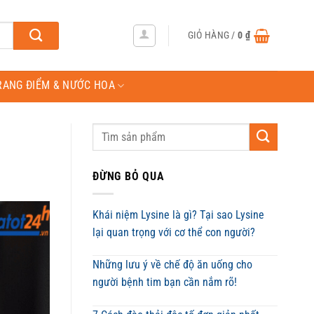
GIỎ HÀNG /
0
₫
RANG ĐIỂM & NƯỚC HOA
ĐỪNG BỎ QUA
Khái niệm Lysine là gì? Tại sao Lysine
lại quan trọng với cơ thể con người?
Những lưu ý về chế độ ăn uống cho
người bệnh tim bạn cần nắm rõ!