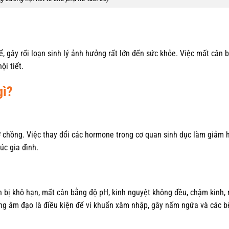
hể, gây rối loạn sinh lý ảnh hưởng rất lớn đến sức khỏe. Việc mất cân 
ội tiết.
gì?
vợ chồng. Việc thay đổi các hormone trong cơ quan sinh dục làm giảm
úc gia đình.
kín bị khô hạn, mất cân bằng độ pH, kinh nguyệt không đều, chậm kinh, 
rong âm đạo là điều kiện để vi khuẩn xâm nhập, gây nấm ngứa và các 