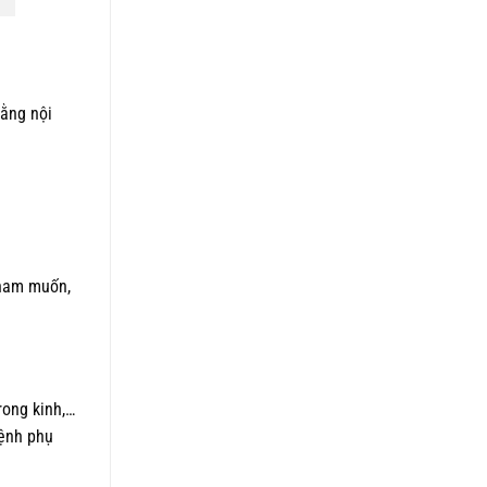
bằng nội
 ham muốn,
rong kinh,…
bệnh phụ