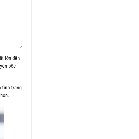
5 sao
là:
tại
1.050.000 ₫.
là:
820.000 ₫.
ất lớn đến
uyên bốc
 tình trạng
 hơn.