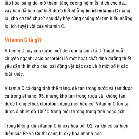
lão hóa, sáng da, mờ thâm, tăng cường hệ miễn dịch cho da…
vậy bạn đã bao giờ biết được hết những
lợi ích vitamin C
mang
lại cho cơ thể chưa? sau đây hãy cùng chúng tôi tìm hiểu những
lợi ích tuyệt vời của vitamin C.
Vitamin C là gì?
Vitamin C hay còn được biết đến gọi là sinh tố C (thuật ngữ
chuyên ngành: acid ascorbic) là một hoạt chất dinh dưỡng thiết
yếu cần thiết cho các loài động vật bậc cao và ở một số ít các
loài khác.
Vitamin C có dạng tinh thể trắng, dễ tan trong nước và tan được
cả trong ethanol 96, nhưng khó tan trong rượu và không tan
được trong ether, clorofom, dung môi hữu cơ. Vitamin C tồn tại
được ở nhiệt độ 100°C trong môi trường trung tính hoặc axit.
Trong không khí vitamin C bị oxy hóa bởi O2, và khi có sự hiện
diện của Fe và Cu thì càng bị oxy hóa nhanh hơn.