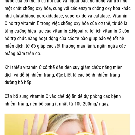
nước của cơ thể, ở cả nội bào và ngoại bào, nó đóng vai trò như
một chất chống oxy hóa, cùng với các enzym chống oxy hóa khác
như glutathione peroxidadase, superoxide và catalase. Vitamin
C hỗ trợ vitamin E trong việc chống oxy hóa của cơ thể, từ đó là
tăng cường hiệu lực của vitamin E.Ngoài ra lợi ích vitamin C còn
hỗ trợ chức năng hoạt động của các tế bào giúp bảo vệ tốt hệ
miễn dịch, từ đó giúp các vết thương mau lành, ngăn ngừa các
mảng bầm trên da.
Khi thiếu vitamin C có thể dẫn đến suy giảm chức năng miễn
dịch và dễ bị nhiễm trùng, đặc biệt là các bệnh nhiễm trùng
đường hô hấp.
Cần bổ sung vitamin C vào chế độ ăn để dự phòng các bệnh
nhiễm trùng, nên bổ sung ít nhất từ 100-200mg/ ngày.