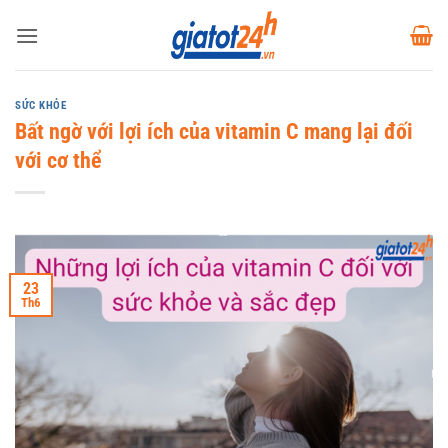
Bỏ
qua
nội
dung
SỨC KHỎE
Bất ngờ với lợi ích của vitamin C mang lại đối
với cơ thể
23
Th6