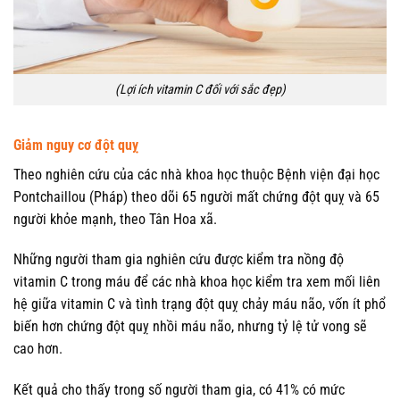
(Lợi ích vitamin C đối với sắc đẹp)
Giảm nguy cơ đột quỵ
Theo nghiên cứu của các nhà khoa học thuộc Bệnh viện đại học
Pontchaillou (Pháp) theo dõi 65 người mất chứng đột quỵ và 65
người khỏe mạnh, theo Tân Hoa xã.
Những người tham gia nghiên cứu được kiểm tra nồng độ
vitamin C trong máu để các nhà khoa học kiểm tra xem mối liên
hệ giữa vitamin C và tình trạng đột quỵ chảy máu não, vốn ít phổ
biến hơn chứng đột quỵ nhồi máu não, nhưng tỷ lệ tử vong sẽ
cao hơn.
Kết quả cho thấy trong số người tham gia, có 41% có mức