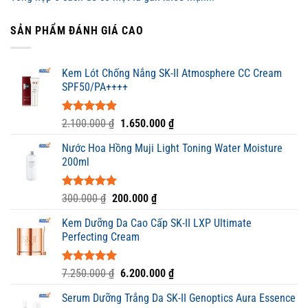
SẢN PHẨM ĐÁNH GIÁ CAO
Kem Lót Chống Nắng SK-II Atmosphere CC Cream
SPF50/PA++++
Được xếp
Giá
Giá
2.100.000
₫
1.650.000
₫
hạng
5.00
gốc
hiện
5 sao
Nước Hoa Hồng Muji Light Toning Water Moisture
là:
tại
200ml
2.100.000 ₫.
là:
1.650.000 ₫.
Được xếp
Giá
Giá
300.000
₫
200.000
₫
hạng
5.00
gốc
hiện
5 sao
Kem Dưỡng Da Cao Cấp SK-II LXP Ultimate
là:
tại
Perfecting Cream
300.000 ₫.
là:
200.000 ₫.
Được xếp
Giá
Giá
7.250.000
₫
6.200.000
₫
hạng
5.00
gốc
hiện
5 sao
Serum Dưỡng Trắng Da SK-II Genoptics Aura Essence
là:
tại