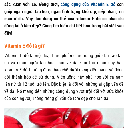
sắc xuân vốn có. Đồng thời,
công dụng của vitamin E đỏ
còn
giúp ngăn ngừa lão hóa, ngăn tình trạng khô ráp, nếp nhăn, xỉn
màu ở da. Vậy, tác dụng cụ thể của vitamin E đỏ có phải chỉ
dừng lại ở làm đẹp? Cùng tìm hiểu chi tiết hơn trong bài viết sau
đây!
Vitamin E đỏ là gì?
Vitamin E đỏ là một loại thực phẩm chức năng giúp tái tạo làn
da và ngăn ngừa lão hóa, bảo vệ da khỏi tác nhân gây hại.
vitamin E đỏ thường được bào chế dưới dạng viên nang và đóng
gói thành hộp dễ sử dụng. Viên uống này phù hợp với cả nam
lẫn nữ từ 12 tuổi trở lên. Đặc biệt là đối với những ai gặp vấn đề
về da. Nó mang đến những công dụng vượt trội đối với sức khỏe
của con người, không riêng gì vấn đề làm đẹp cho làn da.