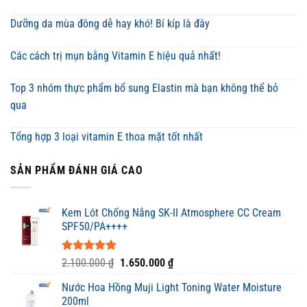
Dưỡng da mùa đông dễ hay khó! Bí kíp là đây
Các cách trị mụn bằng Vitamin E hiệu quả nhất!
Top 3 nhóm thực phẩm bổ sung Elastin mà bạn không thể bỏ
qua
Tổng hợp 3 loại vitamin E thoa mặt tốt nhất
SẢN PHẨM ĐÁNH GIÁ CAO
Kem Lót Chống Nắng SK-II Atmosphere CC Cream
SPF50/PA++++
Được xếp
Giá
Giá
2.100.000
₫
1.650.000
₫
hạng
5.00
gốc
hiện
5 sao
Nước Hoa Hồng Muji Light Toning Water Moisture
là:
tại
200ml
2.100.000 ₫.
là: