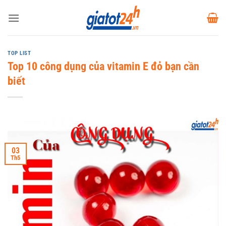
Bỏ
qua
nội
dung
TOP LIST
Top 10 công dụng của vitamin E đỏ bạn cần
biết
03
Th5