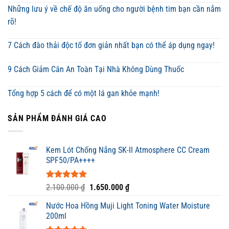
Những lưu ý về chế độ ăn uống cho người bệnh tim bạn cần nắm
rõ!
7 Cách đào thải độc tố đơn giản nhất bạn có thể áp dụng ngay!
9 Cách Giảm Cân An Toàn Tại Nhà Không Dùng Thuốc
Tổng hợp 5 cách để có một lá gan khỏe mạnh!
SẢN PHẨM ĐÁNH GIÁ CAO
Kem Lót Chống Nắng SK-II Atmosphere CC Cream
SPF50/PA++++
Được xếp
Giá
Giá
2.100.000
₫
1.650.000
₫
hạng
5.00
gốc
hiện
5 sao
Nước Hoa Hồng Muji Light Toning Water Moisture
là:
tại
200ml
2.100.000 ₫.
là: