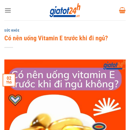
Bỏ
qua
nội
dung
SỨC KHỎE
Có nên uống Vitamin E trước khi đi ngủ?
02
Th5