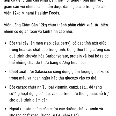
đẹp có tiếng tăm của Nhật Bản. Rất nổi tiếng trong lĩnh vực
giảm cân với nhiều sản phẩm được đánh giá cao trong đó có
Viên 12kg Minami Healthy Foods.
Viên uống Giảm Cân 12kg chứa thành phần chiết xuất từ thiên
nhiên có độ an toàn và lành tính cao như:
Bột trái cây lên men (táo, dâu, berry): có đặc tính axit giúp
trung hòa các chất béo trung tính. Đồng thời tăng cường các
quá trình chuyển hóa Carbohydrate, protein và loại bỏ ra cơ
thể những chất dư thừa bằng đường tiêu hóa.
Chiết xuất lưới Salacia:có công dụng giảm lượng glucozo có
trong máu và ngăn ngừa hấp thụ glucozo vào cơ thể.
Bột cacao: chứa nhiều loại vitamin, canxi, sắt,… để tăng
cường hoạt động cơ bắp, và quá trình lưu thông máu, hỗ trợ
cho quá trình giảm cân.
Ngoài ra, sản phẩm còn chứa các dưỡng chất vitamin và
khoáng chất khác. (Uống Gì Để Giảm Cân)