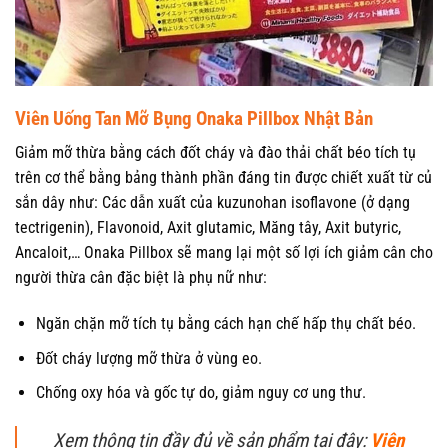
Viên Uống Tan Mỡ Bụng Onaka Pillbox Nhật Bản
Giảm mỡ thừa bằng cách đốt cháy và đào thải chất béo tích tụ
trên cơ thể bằng bảng thành phần đáng tin được chiết xuất từ củ
sắn dây như: Các dẫn xuất của kuzunohan isoflavone (ở dạng
tectrigenin), Flavonoid, Axit glutamic, Măng tây, Axit butyric,
Ancaloit,… Onaka Pillbox sẽ mang lại một số lợi ích giảm cân cho
người thừa cân đặc biệt là phụ nữ như:
Ngăn chặn mỡ tích tụ bằng cách hạn chế hấp thụ chất béo.
Đốt cháy lượng mỡ thừa ở vùng eo.
Chống oxy hóa và gốc tự do, giảm nguy cơ ung thư.
Xem thông tin đầy đủ về sản phẩm tại đây:
Viên