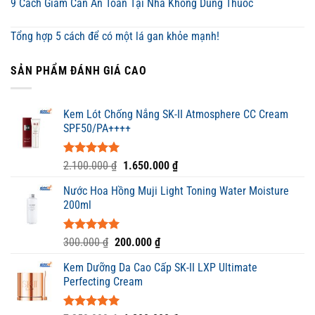
9 Cách Giảm Cân An Toàn Tại Nhà Không Dùng Thuốc
Tổng hợp 5 cách để có một lá gan khỏe mạnh!
SẢN PHẨM ĐÁNH GIÁ CAO
Kem Lót Chống Nắng SK-II Atmosphere CC Cream
SPF50/PA++++
Được xếp
Giá
Giá
2.100.000
₫
1.650.000
₫
hạng
5.00
gốc
hiện
5 sao
Nước Hoa Hồng Muji Light Toning Water Moisture
là:
tại
200ml
2.100.000 ₫.
là:
1.650.000 ₫.
Được xếp
Giá
Giá
300.000
₫
200.000
₫
hạng
5.00
gốc
hiện
5 sao
Kem Dưỡng Da Cao Cấp SK-II LXP Ultimate
là:
tại
Perfecting Cream
300.000 ₫.
là:
200.000 ₫.