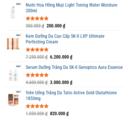
gốc
hiện
5 sao
Nước Hoa Hồng Muji Light Toning Water Moisture
là:
tại
200ml
2.100.000 ₫.
là:
1.650.000 ₫.
Được xếp
Giá
Giá
300.000
₫
200.000
₫
hạng
5.00
gốc
hiện
5 sao
Kem Dưỡng Da Cao Cấp SK-II LXP Ultimate
là:
tại
Perfecting Cream
300.000 ₫.
là:
200.000 ₫.
Được xếp
Giá
Giá
7.250.000
₫
6.200.000
₫
hạng
5.00
gốc
hiện
5 sao
Serum Dưỡng Trắng Da SK-II Genoptics Aura Essence
là:
tại
7.250.000 ₫.
là:
6.200.000 ₫.
Được xếp
Giá
Giá
4.600.000
₫
3.000.000
₫
hạng
5.00
gốc
hiện
5 sao
Viên Uống Trắng Da Tatio Active Gold Glutathione
là:
tại
1850mg
4.600.000 ₫.
là:
3.000.000 ₫.
Được xếp
Giá
Giá
1.050.000
₫
820.000
₫
hạng
5.00
gốc
hiện
5 sao
là:
tại