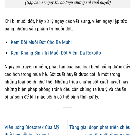
(Gặp bác sĩ ngay khi có triệu chứng sốt xuất huyết)
Khi bị muỗi đốt, hãy xử lý ngay các vết sưng, viêm ngay lập tức
bằng những sản phẩm trị muỗi đốt:
Kem Bôi Muỗi Đốt Cho Bé Muhi
Kem Kháng Sinh Trị Muỗi Đốt Viêm Da Rokoito
Nguy cơ truyền nhiễm, phát tán của các loại bệnh cũng được đẩy
cao hơn trong mùa hè. Sốt xuất huyết được coi là một trong
những loại bệnh như thế. Những triệu chứng sốt xuất huyết hay
những biện pháp phòng tránh đều cần chúng ta lưu ý và chuẩn
bị từ sớm để khi mắc bệnh có thể bình tĩnh xử lý.
Viên uống Biosotrex Của Mỹ
Từng giai đoạn phát triển chiều
thổi bay nỗi lo về mụn!
cao tốt nhất ở nam giới