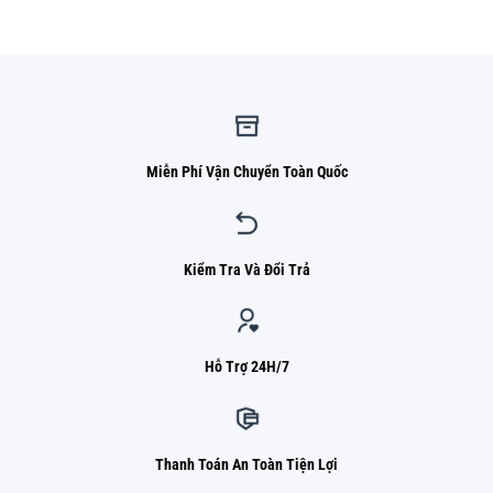
1.050.000 ₫.
là:
820.000 ₫.
Miễn Phí Vận Chuyển Toàn Quốc
Kiểm Tra Và Đổi Trả
Hỗ Trợ 24H/7
Thanh Toán An Toàn Tiện Lợi