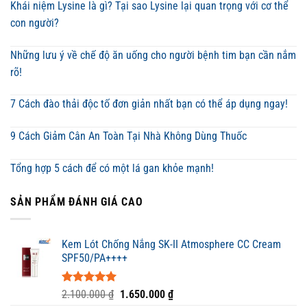
Khái niệm Lysine là gì? Tại sao Lysine lại quan trọng với cơ thể
con người?
Những lưu ý về chế độ ăn uống cho người bệnh tim bạn cần nắm
rõ!
7 Cách đào thải độc tố đơn giản nhất bạn có thể áp dụng ngay!
9 Cách Giảm Cân An Toàn Tại Nhà Không Dùng Thuốc
Tổng hợp 5 cách để có một lá gan khỏe mạnh!
SẢN PHẨM ĐÁNH GIÁ CAO
Kem Lót Chống Nắng SK-II Atmosphere CC Cream
SPF50/PA++++
Được xếp
Giá
Giá
2.100.000
₫
1.650.000
₫
hạng
5.00