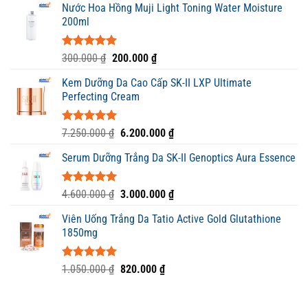
5 sao
Nước Hoa Hồng Muji Light Toning Water Moisture
là:
tại
200ml
2.100.000 ₫.
là:
1.650.000 ₫.
Được xếp
Giá
Giá
300.000
₫
200.000
₫
hạng
5.00
gốc
hiện
5 sao
Kem Dưỡng Da Cao Cấp SK-II LXP Ultimate
là:
tại
Perfecting Cream
300.000 ₫.
là:
200.000 ₫.
Được xếp
Giá
Giá
7.250.000
₫
6.200.000
₫
hạng
5.00
gốc
hiện
5 sao
Serum Dưỡng Trắng Da SK-II Genoptics Aura Essence
là:
tại
7.250.000 ₫.
là:
6.200.000 ₫.
Được xếp
Giá
Giá
4.600.000
₫
3.000.000
₫
hạng
5.00
gốc
hiện
5 sao
Viên Uống Trắng Da Tatio Active Gold Glutathione
là:
tại
1850mg
4.600.000 ₫.
là:
3.000.000 ₫.
Được xếp
Giá
Giá
1.050.000
₫
820.000
₫
hạng
5.00
gốc
hiện
5 sao
là:
tại