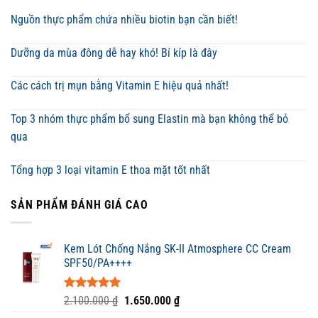
Nguồn thực phẩm chứa nhiều biotin bạn cần biết!
Dưỡng da mùa đông dễ hay khó! Bí kíp là đây
Các cách trị mụn bằng Vitamin E hiệu quả nhất!
Top 3 nhóm thực phẩm bổ sung Elastin mà bạn không thể bỏ
qua
Tổng hợp 3 loại vitamin E thoa mặt tốt nhất
SẢN PHẨM ĐÁNH GIÁ CAO
Kem Lót Chống Nắng SK-II Atmosphere CC Cream
SPF50/PA++++
Được xếp
Giá
Giá
2.100.000
₫
1.650.000
₫
hạng
5.00
gốc
hiện