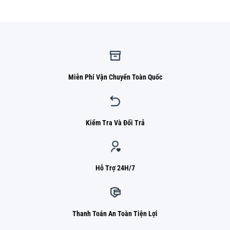
1.050.000 ₫.
là:
820.000 ₫.
Miễn Phí Vận Chuyển Toàn Quốc
Kiểm Tra Và Đổi Trả
Hỗ Trợ 24H/7
Thanh Toán An Toàn Tiện Lợi