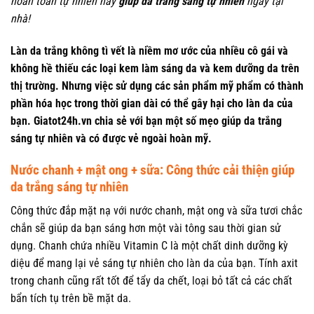
hoàn toàn tự nhiên này
giúp da trắng sáng tự nhiên
ngay tại
nhà!
Làn da trắng không tì vết là niềm mơ ước của nhiều cô gái và
không hề thiếu các loại kem làm sáng da và kem dưỡng da trên
thị trường. Nhưng việc sử dụng các sản phẩm mỹ phẩm có thành
phần hóa học trong thời gian dài có thể gây hại cho làn da của
bạn. Giatot24h.vn chia sẻ với bạn một số mẹo giúp da trắng
sáng tự nhiên và có được vẻ ngoài hoàn mỹ.
Nước chanh + mật ong + sữa: Công thức cải thiện giúp
da trắng sáng tự nhiên
Công thức đắp mặt nạ với nước chanh, mật ong và sữa tươi chắc
chắn sẽ giúp da bạn sáng hơn một vài tông sau thời gian sử
dụng. Chanh chứa nhiều Vitamin C là một chất dinh dưỡng kỳ
diệu để mang lại vẻ sáng tự nhiên cho làn da của bạn. Tính axit
trong chanh cũng rất tốt để tẩy da chết, loại bỏ tất cả các chất
bẩn tích tụ trên bề mặt da.