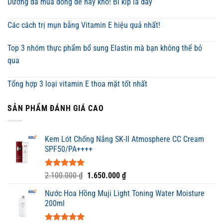
Dưỡng da mùa đông dễ hay khó! Bí kíp là đây
Các cách trị mụn bằng Vitamin E hiệu quả nhất!
Top 3 nhóm thực phẩm bổ sung Elastin mà bạn không thể bỏ
qua
Tổng hợp 3 loại vitamin E thoa mặt tốt nhất
SẢN PHẨM ĐÁNH GIÁ CAO
Kem Lót Chống Nắng SK-II Atmosphere CC Cream
SPF50/PA++++
Được xếp
Giá
Giá
2.100.000
₫
1.650.000
₫
hạng
5.00
gốc
hiện
5 sao
Nước Hoa Hồng Muji Light Toning Water Moisture
là:
tại
200ml
2.100.000 ₫.
là:
1.650.000 ₫.