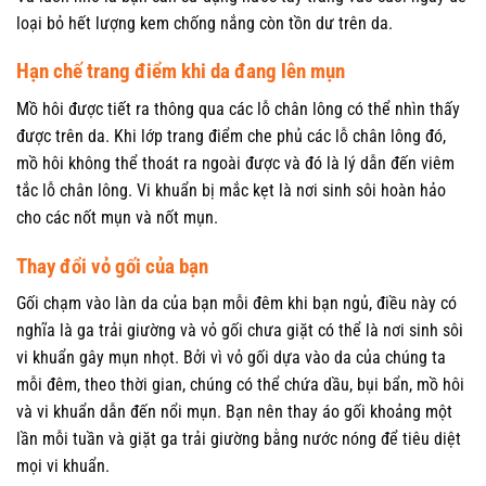
loại bỏ hết lượng kem chống nắng còn tồn dư trên da.
Hạn chế trang điểm khi da đang lên mụn
Mồ hôi được tiết ra thông qua các lỗ chân lông có thể nhìn thấy
được trên da. Khi lớp trang điểm che phủ các lỗ chân lông đó,
mồ hôi không thể thoát ra ngoài được và đó là lý dẫn đến viêm
tắc lỗ chân lông. Vi khuẩn bị mắc kẹt là nơi sinh sôi hoàn hảo
cho các nốt mụn và nốt mụn.
Thay đổi vỏ gối của bạn
Gối chạm vào làn da của bạn mỗi đêm khi bạn ngủ, điều này có
nghĩa là ga trải giường và vỏ gối chưa giặt có thể là nơi sinh sôi
vi khuẩn gây mụn nhọt. Bởi vì vỏ gối dựa vào da của chúng ta
mỗi đêm, theo thời gian, chúng có thể chứa dầu, bụi bẩn, mồ hôi
và vi khuẩn dẫn đến nổi mụn. Bạn nên thay áo gối khoảng một
lần mỗi tuần và giặt ga trải giường bằng nước nóng để tiêu diệt
mọi vi khuẩn.