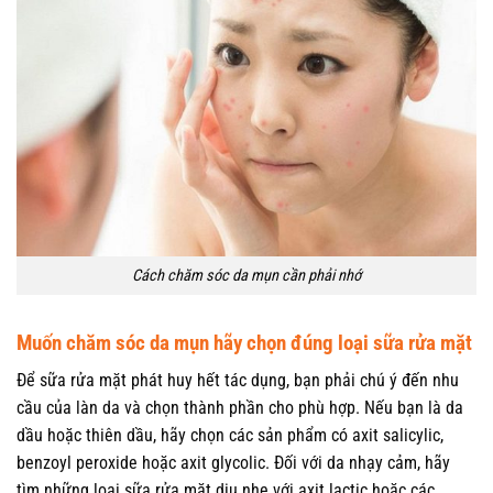
Cách chăm sóc da mụn cần phải nhớ
Muốn chăm sóc da mụn hãy chọn đúng loại sữa rửa mặt
Để sữa rửa mặt phát huy hết tác dụng, bạn phải chú ý đến nhu
cầu của làn da và chọn thành phần cho phù hợp. Nếu bạn là da
dầu hoặc thiên dầu, hãy chọn các sản phẩm có axit salicylic,
benzoyl peroxide hoặc axit glycolic. Đối với da nhạy cảm, hãy
tìm những loại sữa rửa mặt dịu nhẹ với axit lactic hoặc các