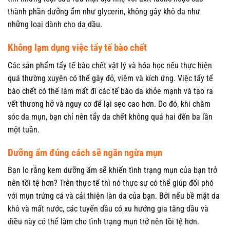
thành phần dưỡng ẩm như glycerin, không gây khô da như
những loại dành cho da dầu.
Không lạm dụng việc tẩy tế bào chết
Các sản phẩm tẩy tế bào chết vật lý và hóa học nếu thực hiện
quá thường xuyên có thể gây đỏ, viêm và kích ứng. Việc tẩy tế
bào chết có thể làm mất đi các tế bào da khỏe mạnh và tạo ra
vết thương hở và nguy cơ để lại sẹo cao hơn. Do đó, khi chăm
sóc da mụn, bạn chỉ nên tẩy da chết không quá hai đến ba lần
một tuần.
Dưỡng ẩm đúng cách sẽ ngăn ngừa mụn
Bạn lo rằng kem dưỡng ẩm sẽ khiến tình trạng mụn của bạn trở
nên tồi tệ hơn? Trên thực tế thì nó thực sự có thể giúp đối phó
với mụn trứng cá và cải thiện làn da của bạn. Bởi nếu bề mặt da
khô và mất nước, các tuyến dầu có xu hướng gia tăng dầu và
điều này có thể làm cho tình trạng mụn trở nên tồi tệ hơn.