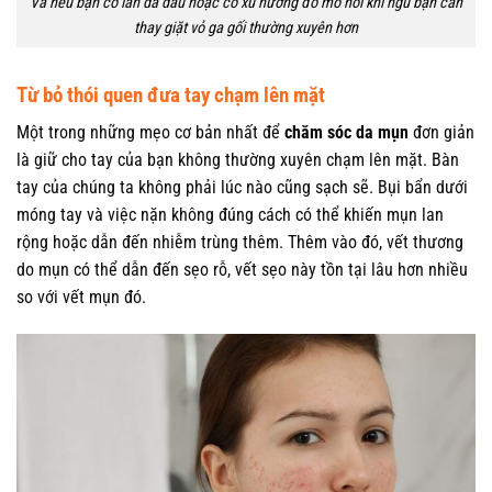
Và nếu bạn có làn da dầu hoặc có xu hướng đổ mồ hôi khi ngủ bạn cần
thay giặt vỏ ga gối thường xuyên hơn
Từ bỏ thói quen đưa tay chạm lên mặt
Một trong những mẹo cơ bản nhất để
chăm sóc da mụn
đơn giản
là giữ cho tay của bạn không thường xuyên chạm lên mặt. Bàn
tay của chúng ta không phải lúc nào cũng sạch sẽ. Bụi bẩn dưới
móng tay và việc nặn không đúng cách có thể khiến mụn lan
rộng hoặc dẫn đến nhiễm trùng thêm. Thêm vào đó, vết thương
do mụn có thể dẫn đến sẹo rỗ, vết sẹo này tồn tại lâu hơn nhiều
so với vết mụn đó.