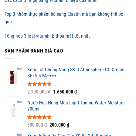
Các cách trị mụn bằng Vitamin E hiệu quả nhất!
Top 3 nhóm thực phẩm bổ sung Elastin mà bạn không thể bỏ
qua
Tổng hợp 3 loại vitamin E thoa mặt tốt nhất
SẢN PHẨM ĐÁNH GIÁ CAO
Kem Lót Chống Nắng SK-II Atmosphere CC Cream
SPF50/PA++++
Được xếp
Giá
Giá
2.100.000
₫
1.650.000
₫
hạng
5.00
gốc
hiện
5 sao
Nước Hoa Hồng Muji Light Toning Water Moisture
là:
tại
200ml
2.100.000 ₫.
là:
1.650.000 ₫.
Được xếp
Giá
Giá
300.000
₫
200.000
₫
hạng
5.00
gốc
hiện
5 sao
Kem Dưỡng Da Cao Cấp SK-II LXP Ultimate