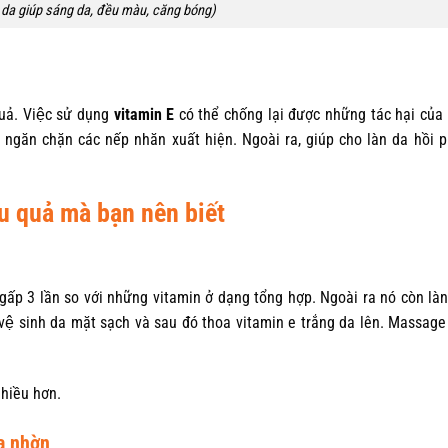
 da giúp sáng da, đều màu, căng bóng)
uả. Việc sử dụng
vitamin E
có thể chống lại được những tác hại của
ăn chặn các nếp nhăn xuất hiện. Ngoài ra, giúp cho làn da hồi phu
u quả mà bạn nên biết
ấp 3 lần so với những vitamin ở dạng tổng hợp. Ngoài ra nó còn lành
ệ sinh da mặt sạch và sau đó thoa vitamin e trắng da lên. Massa
nhiều hơn.
da nhờn