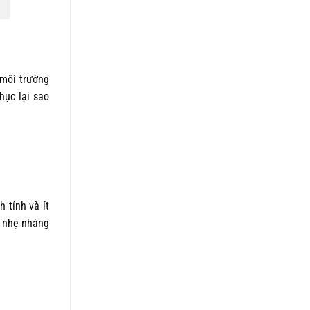
 môi trường
̣c lại sao
 tính và ít
ge nhẹ nhàng