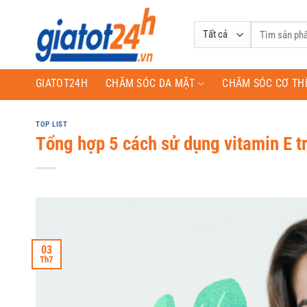
Bỏ
qua
Tìm
nội
kiếm:
dung
GIATOT24H
CHĂM SÓC DA MẶT
CHĂM SÓC CƠ TH
TOP LIST
Tổng hợp 5 cách sử dụng vitamin E tr
03
Th7