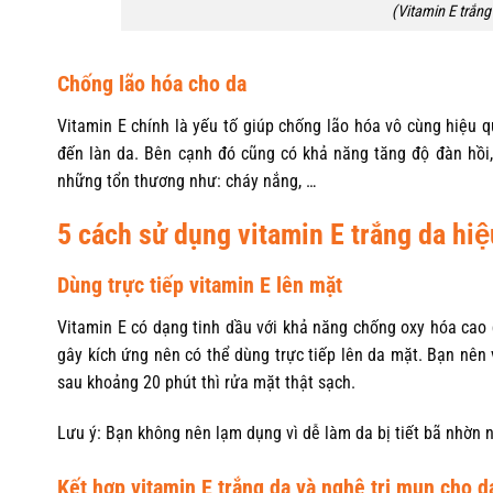
(Vitamin E trắng
Chống lão hóa cho da
Vitamin E chính là yếu tố giúp chống lão hóa vô cùng hiệu q
đến làn da. Bên cạnh đó cũng có khả năng tăng độ đàn hồi, ng
những tổn thương như: cháy nắng, …
5 cách sử dụng vitamin E trắng da hiệ
Dùng trực tiếp vitamin E lên mặt
Vitamin E có dạng tinh dầu với khả năng chống oxy hóa cao g
gây kích ứng nên có thể dùng trực tiếp lên da mặt. Bạn nên v
sau khoảng 20 phút thì rửa mặt thật sạch.
Lưu ý: Bạn không nên lạm dụng vì dễ làm da bị tiết bã nhờn 
Kết hợp vitamin E trắng da và nghệ trị mụn cho 