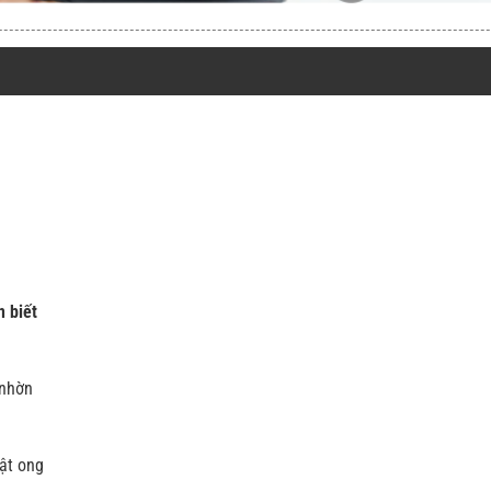
 biết
 nhờn
mật ong