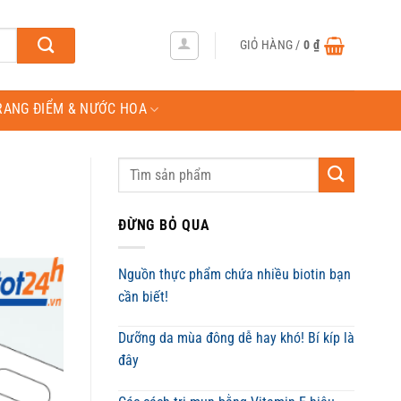
GIỎ HÀNG /
0
₫
RANG ĐIỂM & NƯỚC HOA
ĐỪNG BỎ QUA
Nguồn thực phẩm chứa nhiều biotin bạn
cần biết!
Dưỡng da mùa đông dễ hay khó! Bí kíp là
đây