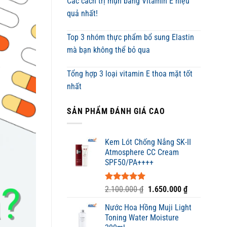
Các cách trị mụn bằng Vitamin E hiệu
quả nhất!
Top 3 nhóm thực phẩm bổ sung Elastin
mà bạn không thể bỏ qua
Tổng hợp 3 loại vitamin E thoa mặt tốt
nhất
SẢN PHẨM ĐÁNH GIÁ CAO
Kem Lót Chống Nắng SK-II
Atmosphere CC Cream
SPF50/PA++++
Được xếp
Giá
Giá
2.100.000
₫
1.650.000
₫
hạng
5.00
gốc
hiện
5 sao
Nước Hoa Hồng Muji Light
là:
tại
Toning Water Moisture
2.100.000 ₫.
là: