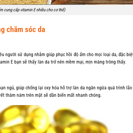
m cung cấp vitamin E nhiều cho cơ thể)
ong chăm sóc da
ều người sử dụng nhằm giúp phục hồi độ ẩm cho mọi loại da, đặc biệ
itamin E bạn sẽ thấy làn da trở nên mềm mại, mịn màng trông thấy.
n ngủ, giúp chống lại oxy hóa hỗ trợ làn da ngăn ngừa quá trình lã
 vết thâm nám trên mặt sẽ dần biến mất nhanh chóng.