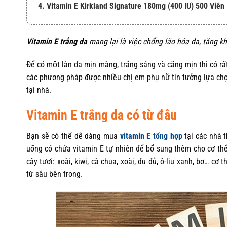
4. Vitamin E Kirkland Signature 180mg (400 IU) 500 Viên
Vitamin E trắng da
mang lại là việc chống lão hóa da, tăng kh
Để có một làn da mịn màng, trắng sáng và căng mịn thì có rất
các phương pháp được nhiều chị em phụ nữ tin tưởng lựa chọn. 
tại nhà.
Vitamin E trắng da có từ đâu
Bạn sẽ có thể dễ dàng mua
vitamin E
tổng hợp
tại các nhà t
uống có chứa vitamin E tự nhiên để bổ sung thêm cho cơ thể
cây tươi: xoài, kiwi, cà chua, xoài, đu đủ, ô-liu xanh, bơ… c
từ sâu bên trong.