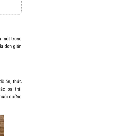
5 sao
là:
tại
1.050.000 ₫.
là:
820.000 ₫.
là một trong
da
đơn giản
̀ ăn, thức
 loại trái
c nuôi dưỡng